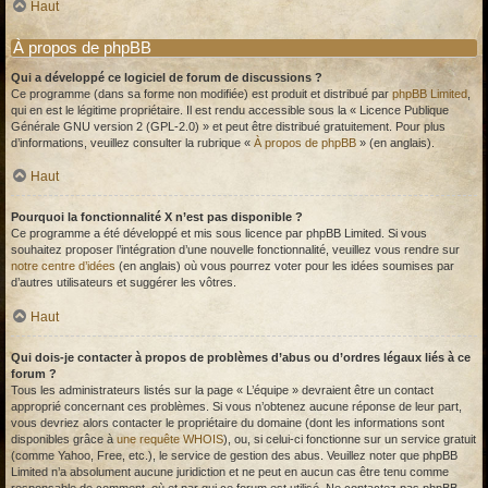
Haut
À propos de phpBB
Qui a développé ce logiciel de forum de discussions ?
Ce programme (dans sa forme non modifiée) est produit et distribué par
phpBB Limited
,
qui en est le légitime propriétaire. Il est rendu accessible sous la « Licence Publique
Générale GNU version 2 (GPL-2.0) » et peut être distribué gratuitement. Pour plus
d’informations, veuillez consulter la rubrique «
À propos de phpBB
» (en anglais).
Haut
Pourquoi la fonctionnalité X n’est pas disponible ?
Ce programme a été développé et mis sous licence par phpBB Limited. Si vous
souhaitez proposer l’intégration d’une nouvelle fonctionnalité, veuillez vous rendre sur
notre centre d’idées
(en anglais) où vous pourrez voter pour les idées soumises par
d’autres utilisateurs et suggérer les vôtres.
Haut
Qui dois-je contacter à propos de problèmes d’abus ou d’ordres légaux liés à ce
forum ?
Tous les administrateurs listés sur la page « L’équipe » devraient être un contact
approprié concernant ces problèmes. Si vous n’obtenez aucune réponse de leur part,
vous devriez alors contacter le propriétaire du domaine (dont les informations sont
disponibles grâce à
une requête WHOIS
), ou, si celui-ci fonctionne sur un service gratuit
(comme Yahoo, Free, etc.), le service de gestion des abus. Veuillez noter que phpBB
Limited n’a absolument aucune juridiction et ne peut en aucun cas être tenu comme