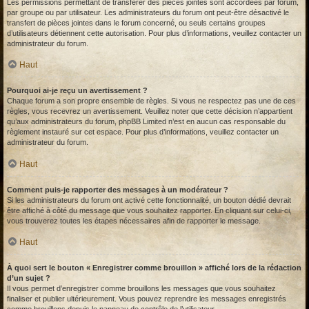
Les permissions permettant de transférer des pièces jointes sont accordées par forum,
par groupe ou par utilisateur. Les administrateurs du forum ont peut-être désactivé le
transfert de pièces jointes dans le forum concerné, ou seuls certains groupes
d’utilisateurs détiennent cette autorisation. Pour plus d’informations, veuillez contacter un
administrateur du forum.
Haut
Pourquoi ai-je reçu un avertissement ?
Chaque forum a son propre ensemble de règles. Si vous ne respectez pas une de ces
règles, vous recevrez un avertissement. Veuillez noter que cette décision n’appartient
qu’aux administrateurs du forum, phpBB Limited n’est en aucun cas responsable du
règlement instauré sur cet espace. Pour plus d’informations, veuillez contacter un
administrateur du forum.
Haut
Comment puis-je rapporter des messages à un modérateur ?
Si les administrateurs du forum ont activé cette fonctionnalité, un bouton dédié devrait
être affiché à côté du message que vous souhaitez rapporter. En cliquant sur celui-ci,
vous trouverez toutes les étapes nécessaires afin de rapporter le message.
Haut
À quoi sert le bouton « Enregistrer comme brouillon » affiché lors de la rédaction
d’un sujet ?
Il vous permet d’enregistrer comme brouillons les messages que vous souhaitez
finaliser et publier ultérieurement. Vous pouvez reprendre les messages enregistrés