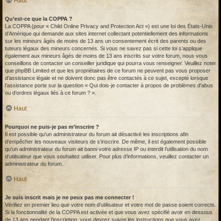
Haut
Qu’est-ce que la COPPA ?
La COPPA (pour « Child Online Privacy and Protection Act ») est une loi des États-Unis
d’Amérique qui demande aux sites internet collectant potentiellement des informations
sur les mineurs âgés de moins de 13 ans un consentement écrit des parents ou des
tuteurs légaux des mineurs concernés. Si vous ne savez pas si cette loi s’applique
également aux mineurs âgés de moins de 13 ans inscrits sur votre forum, nous vous
conseillons de contacter un conseiller juridique qui pourra vous renseigner. Veuillez noter
que phpBB Limited et que les propriétaires de ce forum ne peuvent pas vous proposer
d’assistance légale et ne doivent donc pas être contactés à ce sujet, excepté lorsque
l’assistance porte sur la question « Qui dois-je contacter à propos de problèmes d’abus
ou d’ordres légaux liés à ce forum ? ».
Haut
Pourquoi ne puis-je pas m’inscrire ?
Il est possible qu’un administrateur du forum ait désactivé les inscriptions afin
d’empêcher les nouveaux visiteurs de s’inscrire. De même, il est également possible
qu’un administrateur du forum ait banni votre adresse IP ou interdit l’utilisation du nom
d’utilisateur que vous souhaitez utiliser. Pour plus d’informations, veuillez contacter un
administrateur du forum.
Haut
Je suis inscrit mais je ne peux pas me connecter !
Vérifiez en premier lieu que votre nom d’utilisateur et votre mot de passe soient corrects.
Si la fonctionnalité de la COPPA est activée et que vous avez spécifié avoir en dessous
de 13 ans pendant l’inscription, vous devrez suivre les instructions que vous avez