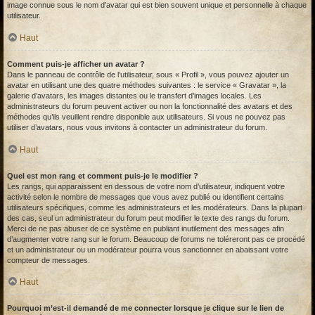
image connue sous le nom d’avatar qui est bien souvent unique et personnelle à chaque
utilisateur.
Haut
Comment puis-je afficher un avatar ?
Dans le panneau de contrôle de l’utilisateur, sous « Profil », vous pouvez ajouter un
avatar en utilisant une des quatre méthodes suivantes : le service « Gravatar », la
galerie d’avatars, les images distantes ou le transfert d’images locales. Les
administrateurs du forum peuvent activer ou non la fonctionnalité des avatars et des
méthodes qu’ils veuillent rendre disponible aux utilisateurs. Si vous ne pouvez pas
utiliser d’avatars, nous vous invitons à contacter un administrateur du forum.
Haut
Quel est mon rang et comment puis-je le modifier ?
Les rangs, qui apparaissent en dessous de votre nom d’utilisateur, indiquent votre
activité selon le nombre de messages que vous avez publié ou identifient certains
utilisateurs spécifiques, comme les administrateurs et les modérateurs. Dans la plupart
des cas, seul un administrateur du forum peut modifier le texte des rangs du forum.
Merci de ne pas abuser de ce système en publiant inutilement des messages afin
d’augmenter votre rang sur le forum. Beaucoup de forums ne toléreront pas ce procédé
et un administrateur ou un modérateur pourra vous sanctionner en abaissant votre
compteur de messages.
Haut
Pourquoi m’est-il demandé de me connecter lorsque je clique sur le lien de