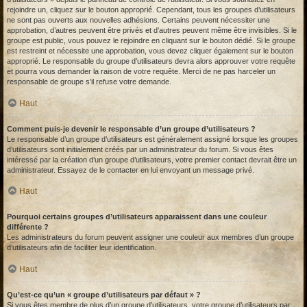
rejoindre un, cliquez sur le bouton approprié. Cependant, tous les groupes d’utilisateurs
ne sont pas ouverts aux nouvelles adhésions. Certains peuvent nécessiter une
approbation, d’autres peuvent être privés et d’autres peuvent même être invisibles. Si le
groupe est public, vous pouvez le rejoindre en cliquant sur le bouton dédié. Si le groupe
est restreint et nécessite une approbation, vous devez cliquer également sur le bouton
approprié. Le responsable du groupe d’utilisateurs devra alors approuver votre requête
et pourra vous demander la raison de votre requête. Merci de ne pas harceler un
responsable de groupe s’il refuse votre demande.
Haut
Comment puis-je devenir le responsable d’un groupe d’utilisateurs ?
Le responsable d’un groupe d’utilisateurs est généralement assigné lorsque les groupes
d’utilisateurs sont initialement créés par un administrateur du forum. Si vous êtes
intéressé par la création d’un groupe d’utilisateurs, votre premier contact devrait être un
administrateur. Essayez de le contacter en lui envoyant un message privé.
Haut
Pourquoi certains groupes d’utilisateurs apparaissent dans une couleur
différente ?
Les administrateurs du forum peuvent assigner une couleur aux membres d’un groupe
d’utilisateurs afin de faciliter leur identification.
Haut
Qu’est-ce qu’un « groupe d’utilisateurs par défaut » ?
Si vous êtes membre de plus d’un groupe d’utilisateurs, votre groupe d’utilisateurs par