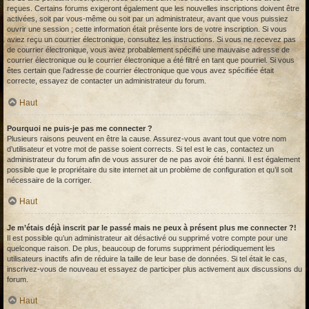
reçues. Certains forums exigeront également que les nouvelles inscriptions doivent être
activées, soit par vous-même ou soit par un administrateur, avant que vous puissiez
ouvrir une session ; cette information était présente lors de votre inscription. Si vous
aviez reçu un courrier électronique, consultez les instructions. Si vous ne recevez pas
de courrier électronique, vous avez probablement spécifié une mauvaise adresse de
courrier électronique ou le courrier électronique a été filtré en tant que pourriel. Si vous
êtes certain que l’adresse de courrier électronique que vous avez spécifiée était
correcte, essayez de contacter un administrateur du forum.
Haut
Pourquoi ne puis-je pas me connecter ?
Plusieurs raisons peuvent en être la cause. Assurez-vous avant tout que votre nom
d’utilisateur et votre mot de passe soient corrects. Si tel est le cas, contactez un
administrateur du forum afin de vous assurer de ne pas avoir été banni. Il est également
possible que le propriétaire du site internet ait un problème de configuration et qu’il soit
nécessaire de la corriger.
Haut
Je m’étais déjà inscrit par le passé mais ne peux à présent plus me connecter ?!
Il est possible qu’un administrateur ait désactivé ou supprimé votre compte pour une
quelconque raison. De plus, beaucoup de forums suppriment périodiquement les
utilisateurs inactifs afin de réduire la taille de leur base de données. Si tel était le cas,
inscrivez-vous de nouveau et essayez de participer plus activement aux discussions du
forum.
Haut