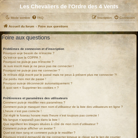
Les Chevaliers de l'Ordre des 4 Vents
Mode sombre
FAQ
Inscription
Connexion
Accueil du forum
Foire aux questions
Foire aux questions
Problèmes de connexion et d’inscription
Pourquoi ai-je besoin de m’inscrire ?
Qu’est-ce que la COPPA ?
Pourquoi ne puis-je pas m’inscrire ?
Je suis inscrit mais je ne peux pas me connecter !
Pourquoi ne puis-je pas me connecter ?
Je m’étais déjà inscrit par le passé mais ne peux à présent plus me connecter ?!
J’ai perdu mon mot de passe !
Pourquoi suis-je déconnecté automatiquement ?
À quoi sert « Supprimer les cookies » ?
Préférences et paramètres des utilisateurs
Comment puis-je modifier mes paramètres ?
Comment puis-je masquer mon nom d’utilisateur de la liste des utilisateurs en ligne ?
L’heure n’est pas correcte !
J’ai réglé le fuseau horaire mais l’heure n’est toujours pas correcte !
Ma langue n’apparaît pas dans la liste !
Que signifient les images situées à côté de mon nom d’utilisateur ?
Comment puis-je afficher un avatar ?
Quel est mon rang et comment puis-je le modifier ?
Pourquoi m’est-il demandé de me connecter lorsque je clique sur le lien de courrier