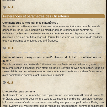
Haut
Préférences et paramètres des utilisateurs
Comment puis-je modifier mes paramètres ?
Si vous êtes un utilisateur inscrit, tous vos paramètres sont stockés dans la base de
données du forum. Vous pouvez les modifier depuis le panneau de contrôle de
l’utilisateur. Le lien vers ce dernier se trouve généralement en cliquant sur votre nom
d’utilisateur situé en haut des pages du forum. Ce système vous permettra de modifier
tous vos paramètres et toutes vos préférences.
Haut
Comment puis-je masquer mon nom d’utilisateur de la liste des utilisateurs en
ligne ?
Dans le panneau de contrôle de l’utilisateur, sous « Préférences du forum », vous
trouverez l’option « Masquer mon statut en ligne ». Si vous activez cette option, vous ne
serez visible que des administrateurs, des modérateurs et de vous-même. Vous serez
alors comptabilisé comme étant un utilisateur invisible.
Haut
L’heure n’est pas correcte !
Il est possible que l’heure affichée soit réglée sur un fuseau horaire différent du vôtre. Si
tel était le cas, veuillez vous rendre dans le panneau de contrôle de l’utilisateur et régler
le fuseau horaire afin de trouver votre zone adéquate, par exemple Londres, Paris, New
York, Sydney, etc. Veuillez noter que le réglage du fuseau horaire, comme la plupart des