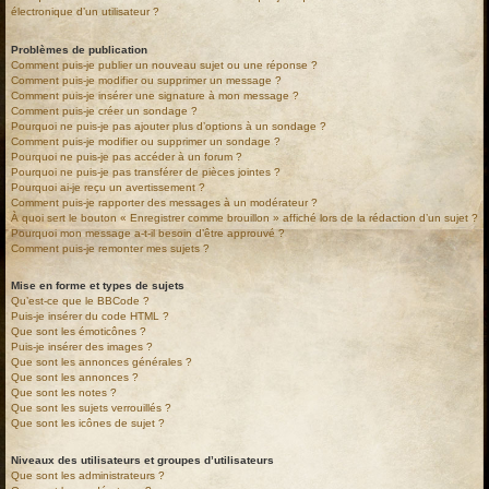
électronique d’un utilisateur ?
Problèmes de publication
Comment puis-je publier un nouveau sujet ou une réponse ?
Comment puis-je modifier ou supprimer un message ?
Comment puis-je insérer une signature à mon message ?
Comment puis-je créer un sondage ?
Pourquoi ne puis-je pas ajouter plus d’options à un sondage ?
Comment puis-je modifier ou supprimer un sondage ?
Pourquoi ne puis-je pas accéder à un forum ?
Pourquoi ne puis-je pas transférer de pièces jointes ?
Pourquoi ai-je reçu un avertissement ?
Comment puis-je rapporter des messages à un modérateur ?
À quoi sert le bouton « Enregistrer comme brouillon » affiché lors de la rédaction d’un sujet ?
Pourquoi mon message a-t-il besoin d’être approuvé ?
Comment puis-je remonter mes sujets ?
Mise en forme et types de sujets
Qu’est-ce que le BBCode ?
Puis-je insérer du code HTML ?
Que sont les émoticônes ?
Puis-je insérer des images ?
Que sont les annonces générales ?
Que sont les annonces ?
Que sont les notes ?
Que sont les sujets verrouillés ?
Que sont les icônes de sujet ?
Niveaux des utilisateurs et groupes d’utilisateurs
Que sont les administrateurs ?