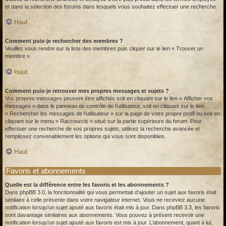
et dans la sélection des forums dans lesquels vous souhaitez effectuer une recherche.
Haut
Comment puis-je rechercher des membres ?
Veuillez vous rendre sur la liste des membres puis cliquer sur le lien « Trouver un
membre ».
Haut
Comment puis-je retrouver mes propres messages et sujets ?
Vos propres messages peuvent être affichés soit en cliquant sur le lien « Afficher vos
messages » dans le panneau de contrôle de l’utilisateur, soit en cliquant sur le lien
« Rechercher les messages de l’utilisateur » sur la page de votre propre profil ou soit en
cliquant sur le menu « Raccourcis » situé sur la partie supérieure du forum. Pour
effectuer une recherche de vos propres sujets, utilisez la recherche avancée et
remplissez convenablement les options qui vous sont disponibles.
Haut
Favoris et abonnements
Quelle est la différence entre les favoris et les abonnements ?
Dans phpBB 3.0, la fonctionnalité qui vous permettait d’ajouter un sujet aux favoris était
similaire à celle présente dans votre navigateur internet. Vous ne receviez aucune
notification lorsqu’un sujet ajouté aux favoris était mis à jour. Dans phpBB 3.3, les favoris
sont davantage similaires aux abonnements. Vous pouvez à présent recevoir une
notification lorsqu’un sujet ajouté aux favoris est mis à jour. L’abonnement, quant à lui,