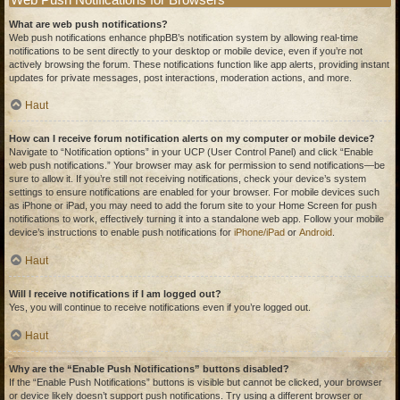
What are web push notifications?
Web push notifications enhance phpBB’s notification system by allowing real-time
notifications to be sent directly to your desktop or mobile device, even if you’re not
actively browsing the forum. These notifications function like app alerts, providing instant
updates for private messages, post interactions, moderation actions, and more.
Haut
How can I receive forum notification alerts on my computer or mobile device?
Navigate to “Notification options” in your UCP (User Control Panel) and click “Enable
web push notifications.” Your browser may ask for permission to send notifications—be
sure to allow it. If you’re still not receiving notifications, check your device’s system
settings to ensure notifications are enabled for your browser. For mobile devices such
as iPhone or iPad, you may need to add the forum site to your Home Screen for push
notifications to work, effectively turning it into a standalone web app. Follow your mobile
device’s instructions to enable push notifications for
iPhone/iPad
or
Android
.
Haut
Will I receive notifications if I am logged out?
Yes, you will continue to receive notifications even if you’re logged out.
Haut
Why are the “Enable Push Notifications” buttons disabled?
If the “Enable Push Notifications” buttons is visible but cannot be clicked, your browser
or device likely doesn’t support push notifications. Try using a different browser or