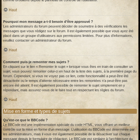
comme brouillons depuis le panneau de contrôle de l’utilisateur.
Haut
Pourquoi mon message a-t-il besoin d’être approuvé ?
Les administrateurs du forum peuvent décider de soumettre à des vérifications les
messages que vous rédigez sur le forum. Il est également possible que vous ayez été
placé dans un groupe d’utilisateurs aux permissions limitées. Pour plus d’informations,
veuillez contacter un administrateur du forum.
Haut
Comment puis-je remonter mes sujets ?
En cliquant sur le lien « Remonter le sujet » lorsque vous êtes en train de consulter un
sujet, vous pouvez remonter celui-ci en haut de la liste des sujets, à la première page du
forum. Cependant, si vous ne voyez pas ce lien, cette fonctionnalité a peut-être été
désactivée ou le temps d’attente nécessaire entre les remontées n’a peut-être pas
encore été atteint. Il est également possible de remonter le sujet simplement en y
répondant, mais assurez-vous de le faire tout en respectant les règles du forum.
Haut
Mise en forme et types de sujets
Qu’est-ce que le BBCode ?
Le BBCode est une implémentation spéciale du code HTML, vous offrant un meilleur
contrôle sur la mise en forme d’un message. L’utilisation du BBCode est déterminée par
les administrateurs, mais il vous est également possible de la désactiver sur chaque
message depuis le formulaire de rédaction. Le BBCode est similaire à l’architecture du