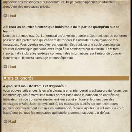
rapportez ces messages aux modérateurs. Ils peuvent empêcher un utilisateur
d’envoyer des messages privés.
Haut
J’ai reçu un courrier électronique indésirable de la part de quelqu’un sur ce
forum !
Nous en sommes navrés. Le formulaire d’envoi de courriers électroniques de ce forum
possède des protections qui essaient de repérer les utilisateurs envoyant de tels
messages. Vous devriez envoyer par courrier électronique une copie complète du
courrier électronique que vous avez reçu à un administrateur du forum. Il est très
important d’y inclure les en-têtes contenant des informations sur l’auteur du courrier
électronique. Il pourra alors agir en conséquence.
Haut
Amis et ignorés
À quoi sert ma liste d’amis et d’ignorés ?
Vous pouvez utiliser ces listes afin d’organiser et trier certains utilisateurs du forum. Les
membres ajoutés à votre liste d’amis seront listés dans le panneau de contrôle de
l’utilisateur afin de consulter rapidement leur statut en ligne et leur envoyer des
messages privés. Selon le style utilisé, les messages publiés par ces utilisateurs
peuvent éventuellement être mis en surbrillance. Si vous ajoutez un utilisateur à votre
liste d’ignorés, tous les messages qu’il publiera seront masqués par défaut.
Haut