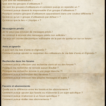
Que sont les modérateurs ?
Que sont les groupes d’utilisateurs ?
Où sont les groupes d’utilisateurs et comment puis-je en rejoindre un ?
Comment puis-je devenir le responsable d’un groupe d’utilisateurs ?
Pourquoi certains groupes d’utilisateurs apparaissent dans une couleur différente ?
Qu’est-ce qu’un « groupe d’utilisateurs par défaut » ?
Qu’est-ce que le lien « L’équipe » ?
Messagerie privée
Je ne peux pas envoyer de messages privés !
Je continue à recevoir des messages privés non sollicités !
J’ai reçu un courrier électronique indésirable de la part de quelqu’un sur ce forum !
Amis et ignorés
À quoi sert ma liste d’amis et d’ignorés ?
Comment puis-je ajouter ou supprimer des utilisateurs de ma liste d’amis et d’ignorés ?
Recherche dans les forums
Comment puis-je effectuer une recherche dans un ou des forums ?
Pourquoi ma recherche ne renvoie aucun résultat ?
Pourquoi ma recherche renvoie à une page blanche ?!
Comment puis-je rechercher des membres ?
Comment puis-je retrouver mes propres messages et sujets ?
Favoris et abonnements
Quelle est la différence entre les favoris et les abonnements ?
Comment puis-je ajouter aux favoris ou m’abonner à un sujet spécifique ?
Comment puis-je m’abonner à un forum spécifique ?
Comment puis-je résilier mes abonnements ?