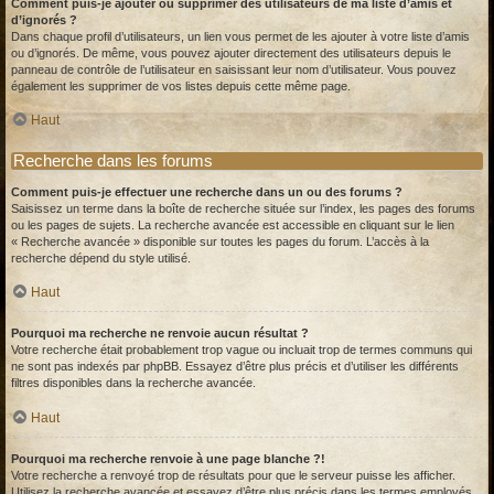
Comment puis-je ajouter ou supprimer des utilisateurs de ma liste d’amis et
d’ignorés ?
Dans chaque profil d’utilisateurs, un lien vous permet de les ajouter à votre liste d’amis
ou d’ignorés. De même, vous pouvez ajouter directement des utilisateurs depuis le
panneau de contrôle de l’utilisateur en saisissant leur nom d’utilisateur. Vous pouvez
également les supprimer de vos listes depuis cette même page.
Haut
Recherche dans les forums
Comment puis-je effectuer une recherche dans un ou des forums ?
Saisissez un terme dans la boîte de recherche située sur l’index, les pages des forums
ou les pages de sujets. La recherche avancée est accessible en cliquant sur le lien
« Recherche avancée » disponible sur toutes les pages du forum. L’accès à la
recherche dépend du style utilisé.
Haut
Pourquoi ma recherche ne renvoie aucun résultat ?
Votre recherche était probablement trop vague ou incluait trop de termes communs qui
ne sont pas indexés par phpBB. Essayez d’être plus précis et d’utiliser les différents
filtres disponibles dans la recherche avancée.
Haut
Pourquoi ma recherche renvoie à une page blanche ?!
Votre recherche a renvoyé trop de résultats pour que le serveur puisse les afficher.
Utilisez la recherche avancée et essayez d’être plus précis dans les termes employés