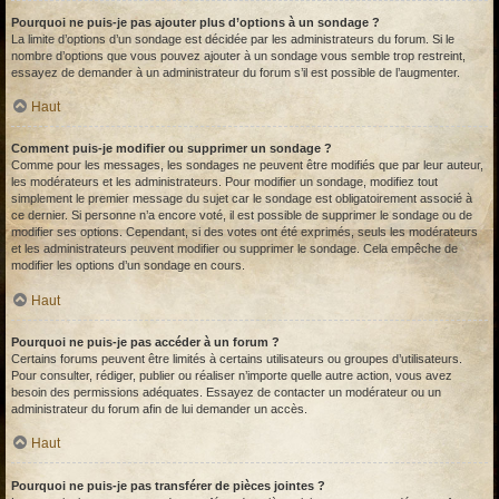
Pourquoi ne puis-je pas ajouter plus d’options à un sondage ?
La limite d’options d’un sondage est décidée par les administrateurs du forum. Si le
nombre d’options que vous pouvez ajouter à un sondage vous semble trop restreint,
essayez de demander à un administrateur du forum s’il est possible de l’augmenter.
Haut
Comment puis-je modifier ou supprimer un sondage ?
Comme pour les messages, les sondages ne peuvent être modifiés que par leur auteur,
les modérateurs et les administrateurs. Pour modifier un sondage, modifiez tout
simplement le premier message du sujet car le sondage est obligatoirement associé à
ce dernier. Si personne n’a encore voté, il est possible de supprimer le sondage ou de
modifier ses options. Cependant, si des votes ont été exprimés, seuls les modérateurs
et les administrateurs peuvent modifier ou supprimer le sondage. Cela empêche de
modifier les options d’un sondage en cours.
Haut
Pourquoi ne puis-je pas accéder à un forum ?
Certains forums peuvent être limités à certains utilisateurs ou groupes d’utilisateurs.
Pour consulter, rédiger, publier ou réaliser n’importe quelle autre action, vous avez
besoin des permissions adéquates. Essayez de contacter un modérateur ou un
administrateur du forum afin de lui demander un accès.
Haut
Pourquoi ne puis-je pas transférer de pièces jointes ?