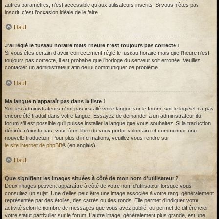
autres paramètres, n’est accessible qu’aux utilisateurs inscrits. Si vous n’êtes pas
inscrit, c’est l’occasion idéale de le faire.
Haut
J’ai réglé le fuseau horaire mais l’heure n’est toujours pas correcte !
Si vous êtes certain d’avoir correctement réglé le fuseau horaire mais que l’heure n’est
toujours pas correcte, il est probable que l’horloge du serveur soit erronée. Veuillez
contacter un administrateur afin de lui communiquer ce problème.
Haut
Ma langue n’apparaît pas dans la liste !
Soit les administrateurs n’ont pas installé votre langue sur le forum, soit le logiciel n’a pas
encore été traduit dans votre langue. Essayez de demander à un administrateur du
forum s’il est possible qu’il puisse installer la langue que vous souhaitez. Si la traduction
désirée n’existe pas, vous êtes libre de vous porter volontaire et commencer une
nouvelle traduction. Pour plus d’informations, veuillez vous rendre sur
le site internet de phpBB
® (en anglais).
Haut
Que signifient les images situées à côté de mon nom d’utilisateur ?
Deux images peuvent apparaître à côté de votre nom d’utilisateur lorsque vous
consultez un sujet. Une d’elles peut être une image associée à votre rang, généralement
représentée par des étoiles, des carrés ou des ronds. Elle permet d’indiquer votre
activité selon le nombre de messages que vous avez publié, ou permet de différencier
votre statut particulier sur le forum. L’autre image, généralement plus grande, est une