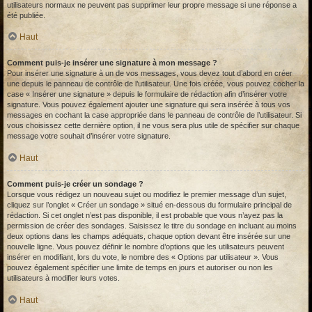
utilisateurs normaux ne peuvent pas supprimer leur propre message si une réponse a
été publiée.
Haut
Comment puis-je insérer une signature à mon message ?
Pour insérer une signature à un de vos messages, vous devez tout d’abord en créer
une depuis le panneau de contrôle de l’utilisateur. Une fois créée, vous pouvez cocher la
case « Insérer une signature » depuis le formulaire de rédaction afin d’insérer votre
signature. Vous pouvez également ajouter une signature qui sera insérée à tous vos
messages en cochant la case appropriée dans le panneau de contrôle de l’utilisateur. Si
vous choisissez cette dernière option, il ne vous sera plus utile de spécifier sur chaque
message votre souhait d’insérer votre signature.
Haut
Comment puis-je créer un sondage ?
Lorsque vous rédigez un nouveau sujet ou modifiez le premier message d’un sujet,
cliquez sur l’onglet « Créer un sondage » situé en-dessous du formulaire principal de
rédaction. Si cet onglet n’est pas disponible, il est probable que vous n’ayez pas la
permission de créer des sondages. Saisissez le titre du sondage en incluant au moins
deux options dans les champs adéquats, chaque option devant être insérée sur une
nouvelle ligne. Vous pouvez définir le nombre d’options que les utilisateurs peuvent
insérer en modifiant, lors du vote, le nombre des « Options par utilisateur ». Vous
pouvez également spécifier une limite de temps en jours et autoriser ou non les
utilisateurs à modifier leurs votes.
Haut