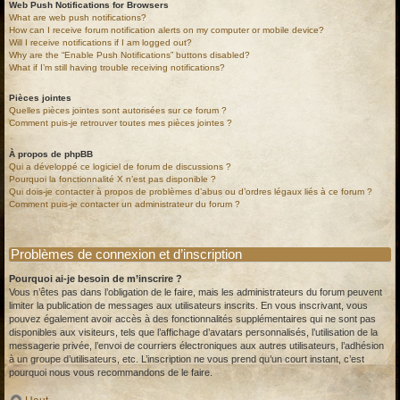
Web Push Notifications for Browsers
What are web push notifications?
How can I receive forum notification alerts on my computer or mobile device?
Will I receive notifications if I am logged out?
Why are the “Enable Push Notifications” buttons disabled?
What if I’m still having trouble receiving notifications?
Pièces jointes
Quelles pièces jointes sont autorisées sur ce forum ?
Comment puis-je retrouver toutes mes pièces jointes ?
À propos de phpBB
Qui a développé ce logiciel de forum de discussions ?
Pourquoi la fonctionnalité X n’est pas disponible ?
Qui dois-je contacter à propos de problèmes d’abus ou d’ordres légaux liés à ce forum ?
Comment puis-je contacter un administrateur du forum ?
Problèmes de connexion et d’inscription
Pourquoi ai-je besoin de m’inscrire ?
Vous n’êtes pas dans l’obligation de le faire, mais les administrateurs du forum peuvent
limiter la publication de messages aux utilisateurs inscrits. En vous inscrivant, vous
pouvez également avoir accès à des fonctionnalités supplémentaires qui ne sont pas
disponibles aux visiteurs, tels que l’affichage d’avatars personnalisés, l’utilisation de la
messagerie privée, l’envoi de courriers électroniques aux autres utilisateurs, l’adhésion
à un groupe d’utilisateurs, etc. L’inscription ne vous prend qu’un court instant, c’est
pourquoi nous vous recommandons de le faire.