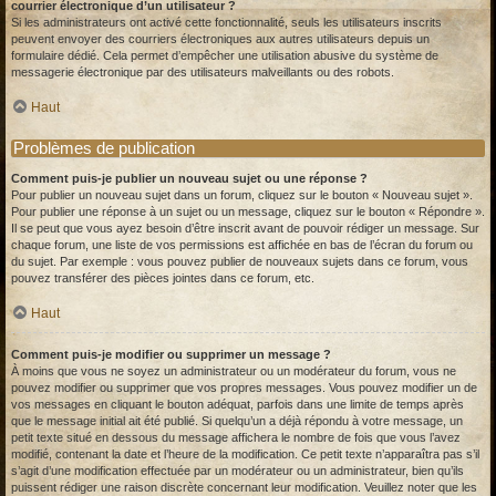
courrier électronique d’un utilisateur ?
Si les administrateurs ont activé cette fonctionnalité, seuls les utilisateurs inscrits
peuvent envoyer des courriers électroniques aux autres utilisateurs depuis un
formulaire dédié. Cela permet d’empêcher une utilisation abusive du système de
messagerie électronique par des utilisateurs malveillants ou des robots.
Haut
Problèmes de publication
Comment puis-je publier un nouveau sujet ou une réponse ?
Pour publier un nouveau sujet dans un forum, cliquez sur le bouton « Nouveau sujet ».
Pour publier une réponse à un sujet ou un message, cliquez sur le bouton « Répondre ».
Il se peut que vous ayez besoin d’être inscrit avant de pouvoir rédiger un message. Sur
chaque forum, une liste de vos permissions est affichée en bas de l’écran du forum ou
du sujet. Par exemple : vous pouvez publier de nouveaux sujets dans ce forum, vous
pouvez transférer des pièces jointes dans ce forum, etc.
Haut
Comment puis-je modifier ou supprimer un message ?
À moins que vous ne soyez un administrateur ou un modérateur du forum, vous ne
pouvez modifier ou supprimer que vos propres messages. Vous pouvez modifier un de
vos messages en cliquant le bouton adéquat, parfois dans une limite de temps après
que le message initial ait été publié. Si quelqu’un a déjà répondu à votre message, un
petit texte situé en dessous du message affichera le nombre de fois que vous l’avez
modifié, contenant la date et l’heure de la modification. Ce petit texte n’apparaîtra pas s’il
s’agit d’une modification effectuée par un modérateur ou un administrateur, bien qu’ils
puissent rédiger une raison discrète concernant leur modification. Veuillez noter que les