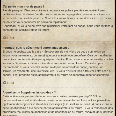
J’ai perdu mon mot de passe !
Pas de panique ! Bien que votre mot de passe ne puisse pas être récupéré, il peut
facilement être réinitialisé. Veuillez vous rendre sur la page de connexion et cliquer sur
« J’ai perdu mon mot de passe ». Suivez les instructions et vous devriez être en mesure
de pouvoir vous connecter de nouveau rapidement.
Cependant, si vous ne pouvez pas réinitialiser votre mot de passe, nous vous invitons à
contacter un administrateur du forum.
Haut
Pourquoi suis-je déconnecté automatiquement ?
Si vous ne cochez pas la case « Se souvenir de moi » lors de votre connexion au
forum, vous ne resterez connecté que pour une période prédéfinie. Cela permet d’éviter
que votre compte soit utilisé par quelqu’un d’autre. Pour rester connecté, veuillez cocher
la case « Se souvenir de moi » lors de votre connexion au forum. Ceci n’est pas
recommandé si vous accédez au forum depuis un ordinateur public, comme une
librairie, un cybercafé, une université, etc. Si vous n’arrivez pas à trouver cette case à
cocher, il est probable qu’un administrateur du forum ait désactivé cette fonctionnalité.
Haut
À quoi sert « Supprimer les cookies » ?
Cette option vous permet d’effacer tous les cookies générés par phpBB 3.3 qui
conservent votre authentification et votre connexion au forum. Les cookies permettent
également d’enregistrer le statut des messages (s’ils sont lus ou non lus) dans le cas où
cette fonctionnalité a été activée par un administrateur du forum. Si vous rencontrez des
problèmes récurrents de connexion et de déconnexion au forum, essayez de supprimer
les cookies.