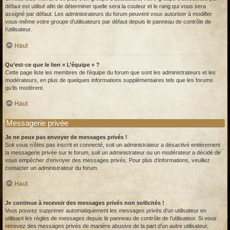
défaut est utilisé afin de déterminer quelle sera la couleur et le rang qui vous sera
assigné par défaut. Les administrateurs du forum peuvent vous autoriser à modifier
vous-même votre groupe d’utilisateurs par défaut depuis le panneau de contrôle de
l’utilisateur.
Haut
Qu’est-ce que le lien « L’équipe » ?
Cette page liste les membres de l’équipe du forum que sont les administrateurs et les
modérateurs, en plus de quelques informations supplémentaires tels que les forums
qu’ils modèrent.
Haut
Messagerie privée
Je ne peux pas envoyer de messages privés !
Soit vous n’êtes pas inscrit et connecté, soit un administrateur a désactivé entièrement
la messagerie privée sur le forum, soit un administrateur ou un modérateur a décidé de
vous empêcher d’envoyer des messages privés. Pour plus d’informations, veuillez
contacter un administrateur du forum.
Haut
Je continue à recevoir des messages privés non sollicités !
Vous pouvez supprimer automatiquement les messages privés d’un utilisateur en
utilisant les règles de messages depuis le panneau de contrôle de l’utilisateur. Si vous
recevez des messages privés de manière abusive de la part d’un autre utilisateur,