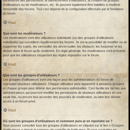
paramètres des permissions, le bannissement d’utilisateurs, la création de groupes
d’utilisateurs ou de modérateurs, etc. Ils peuvent également être habilités à modérer
l’ensemble des forums. Tout ceci dépend de la configuration effectuée par le fondateur
du forum.
Haut
Que sont les modérateurs ?
Les modérateurs sont des utilisateurs individuels (ou des groupes d’utilisateurs
individuels) qui surveillent régulièrement les forums. Ils ont la possibilité de modifier ou de
supprimer les sujets, les verrouiller, les déverrouiller, les déplacer, les fusionner et les
diviser dans le forum qu’ils modèrent. En règle générale, les modérateurs sont présents
pour que les utilisateurs respectent les règles imposées sur le forum.
Haut
Que sont les groupes d’utilisateurs ?
Les groupes d’utilisateurs sont une façon pour les administrateurs du forum de
regrouper plusieurs utilisateurs. Chaque utilisateur peut appartenir à plusieurs groupes
et chaque groupe peut détenir des permissions individuelles. Ceci facilite les tâches aux
administrateurs qui pourront modifier les permissions de plusieurs utilisateurs en une
seule fois, ou encore leur accorder des pouvoirs de modération, ou bien leur donner
accès à un forum privé.
Haut
Où sont les groupes d’utilisateurs et comment puis-je en rejoindre un ?
Vous pouvez consulter tous les groupes d’utilisateurs en cliquant sur le lien « Groupes
d’utilisateurs » depuis le panneau de contrôle de l’utilisateur. Si vous souhaitez en