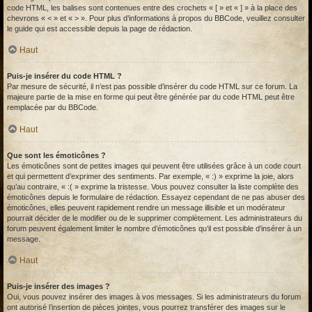
code HTML, les balises sont contenues entre des crochets « [ » et « ] » à la place des
chevrons « < » et « > ». Pour plus d’informations à propos du BBCode, veuillez consulter
le guide qui est accessible depuis la page de rédaction.
Haut
Puis-je insérer du code HTML ?
Par mesure de sécurité, il n’est pas possible d’insérer du code HTML sur ce forum. La
majeure partie de la mise en forme qui peut être générée par du code HTML peut être
remplacée par du BBCode.
Haut
Que sont les émoticônes ?
Les émoticônes sont de petites images qui peuvent être utilisées grâce à un code court
et qui permettent d’exprimer des sentiments. Par exemple, « :) » exprime la joie, alors
qu’au contraire, « :( » exprime la tristesse. Vous pouvez consulter la liste complète des
émoticônes depuis le formulaire de rédaction. Essayez cependant de ne pas abuser des
émoticônes, elles peuvent rapidement rendre un message illisible et un modérateur
pourrait décider de le modifier ou de le supprimer complètement. Les administrateurs du
forum peuvent également limiter le nombre d’émoticônes qu’il est possible d’insérer à un
message.
Haut
Puis-je insérer des images ?
Oui, vous pouvez insérer des images à vos messages. Si les administrateurs du forum
ont autorisé l’insertion de pièces jointes, vous pourrez transférer des images sur le