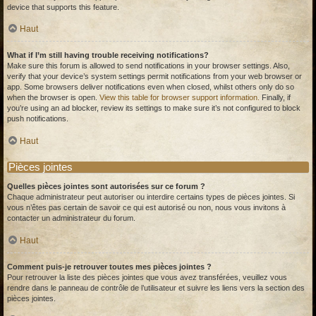
device that supports this feature.
Haut
What if I’m still having trouble receiving notifications?
Make sure this forum is allowed to send notifications in your browser settings. Also,
verify that your device’s system settings permit notifications from your web browser or
app. Some browsers deliver notifications even when closed, whilst others only do so
when the browser is open.
View this table for browser support information.
Finally, if
you’re using an ad blocker, review its settings to make sure it’s not configured to block
push notifications.
Haut
Pièces jointes
Quelles pièces jointes sont autorisées sur ce forum ?
Chaque administrateur peut autoriser ou interdire certains types de pièces jointes. Si
vous n’êtes pas certain de savoir ce qui est autorisé ou non, nous vous invitons à
contacter un administrateur du forum.
Haut
Comment puis-je retrouver toutes mes pièces jointes ?
Pour retrouver la liste des pièces jointes que vous avez transférées, veuillez vous
rendre dans le panneau de contrôle de l’utilisateur et suivre les liens vers la section des
pièces jointes.