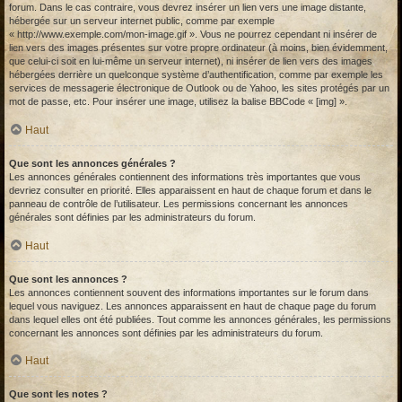
forum. Dans le cas contraire, vous devrez insérer un lien vers une image distante,
hébergée sur un serveur internet public, comme par exemple
« http://www.exemple.com/mon-image.gif ». Vous ne pourrez cependant ni insérer de
lien vers des images présentes sur votre propre ordinateur (à moins, bien évidemment,
que celui-ci soit en lui-même un serveur internet), ni insérer de lien vers des images
hébergées derrière un quelconque système d’authentification, comme par exemple les
services de messagerie électronique de Outlook ou de Yahoo, les sites protégés par un
mot de passe, etc. Pour insérer une image, utilisez la balise BBCode « [img] ».
Haut
Que sont les annonces générales ?
Les annonces générales contiennent des informations très importantes que vous
devriez consulter en priorité. Elles apparaissent en haut de chaque forum et dans le
panneau de contrôle de l’utilisateur. Les permissions concernant les annonces
générales sont définies par les administrateurs du forum.
Haut
Que sont les annonces ?
Les annonces contiennent souvent des informations importantes sur le forum dans
lequel vous naviguez. Les annonces apparaissent en haut de chaque page du forum
dans lequel elles ont été publiées. Tout comme les annonces générales, les permissions
concernant les annonces sont définies par les administrateurs du forum.
Haut
Que sont les notes ?