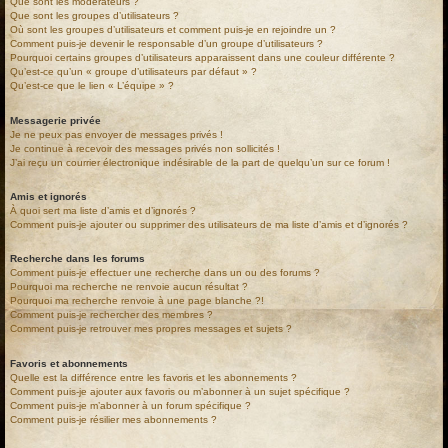
Que sont les modérateurs ?
Que sont les groupes d’utilisateurs ?
Où sont les groupes d’utilisateurs et comment puis-je en rejoindre un ?
Comment puis-je devenir le responsable d’un groupe d’utilisateurs ?
Pourquoi certains groupes d’utilisateurs apparaissent dans une couleur différente ?
Qu’est-ce qu’un « groupe d’utilisateurs par défaut » ?
Qu’est-ce que le lien « L’équipe » ?
Messagerie privée
Je ne peux pas envoyer de messages privés !
Je continue à recevoir des messages privés non sollicités !
J’ai reçu un courrier électronique indésirable de la part de quelqu’un sur ce forum !
Amis et ignorés
À quoi sert ma liste d’amis et d’ignorés ?
Comment puis-je ajouter ou supprimer des utilisateurs de ma liste d’amis et d’ignorés ?
Recherche dans les forums
Comment puis-je effectuer une recherche dans un ou des forums ?
Pourquoi ma recherche ne renvoie aucun résultat ?
Pourquoi ma recherche renvoie à une page blanche ?!
Comment puis-je rechercher des membres ?
Comment puis-je retrouver mes propres messages et sujets ?
Favoris et abonnements
Quelle est la différence entre les favoris et les abonnements ?
Comment puis-je ajouter aux favoris ou m’abonner à un sujet spécifique ?
Comment puis-je m’abonner à un forum spécifique ?
Comment puis-je résilier mes abonnements ?