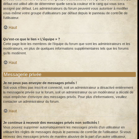
défaut est utilisé afin de déterminer quelle sera la couleur et le rang qui vous sera
assigné par défaut. Les administrateurs du forum peuvent vous autoriser à modifier
vous-même votre groupe d’utilisateurs par défaut depuis le panneau de contrôle de
l’utilisateur.
Haut
Qu’est-ce que le lien « L’équipe » ?
Cette page liste les membres de l’équipe du forum que sont les administrateurs et les
modérateurs, en plus de quelques informations supplémentaires tels que les forums
qu’ils modèrent.
Haut
Messagerie privée
Je ne peux pas envoyer de messages privés !
Soit vous n’êtes pas inscrit et connecté, soit un administrateur a désactivé entièrement
la messagerie privée sur le forum, soit un administrateur ou un modérateur a décidé de
vous empêcher d’envoyer des messages privés. Pour plus d’informations, veuillez
contacter un administrateur du forum.
Haut
Je continue à recevoir des messages privés non sollicités !
Vous pouvez supprimer automatiquement les messages privés d’un utilisateur en
utilisant les règles de messages depuis le panneau de contrôle de l’utilisateur. Si vous
recevez des messages privés de manière abusive de la part d’un autre utilisateur,