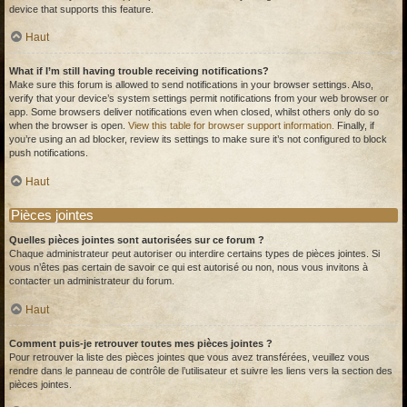
device that supports this feature.
Haut
What if I’m still having trouble receiving notifications?
Make sure this forum is allowed to send notifications in your browser settings. Also,
verify that your device’s system settings permit notifications from your web browser or
app. Some browsers deliver notifications even when closed, whilst others only do so
when the browser is open.
View this table for browser support information.
Finally, if
you’re using an ad blocker, review its settings to make sure it’s not configured to block
push notifications.
Haut
Pièces jointes
Quelles pièces jointes sont autorisées sur ce forum ?
Chaque administrateur peut autoriser ou interdire certains types de pièces jointes. Si
vous n’êtes pas certain de savoir ce qui est autorisé ou non, nous vous invitons à
contacter un administrateur du forum.
Haut
Comment puis-je retrouver toutes mes pièces jointes ?
Pour retrouver la liste des pièces jointes que vous avez transférées, veuillez vous
rendre dans le panneau de contrôle de l’utilisateur et suivre les liens vers la section des
pièces jointes.