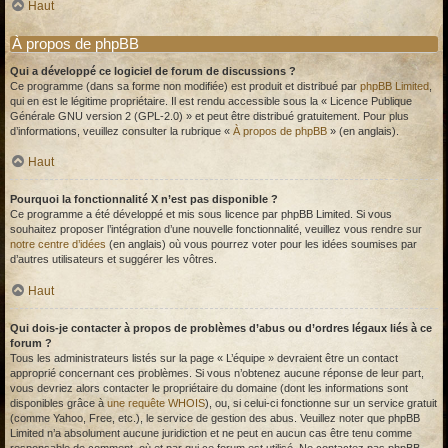
Haut
À propos de phpBB
Qui a développé ce logiciel de forum de discussions ?
Ce programme (dans sa forme non modifiée) est produit et distribué par
phpBB Limited
,
qui en est le légitime propriétaire. Il est rendu accessible sous la « Licence Publique
Générale GNU version 2 (GPL-2.0) » et peut être distribué gratuitement. Pour plus
d’informations, veuillez consulter la rubrique «
À propos de phpBB
» (en anglais).
Haut
Pourquoi la fonctionnalité X n’est pas disponible ?
Ce programme a été développé et mis sous licence par phpBB Limited. Si vous
souhaitez proposer l’intégration d’une nouvelle fonctionnalité, veuillez vous rendre sur
notre centre d’idées
(en anglais) où vous pourrez voter pour les idées soumises par
d’autres utilisateurs et suggérer les vôtres.
Haut
Qui dois-je contacter à propos de problèmes d’abus ou d’ordres légaux liés à ce
forum ?
Tous les administrateurs listés sur la page « L’équipe » devraient être un contact
approprié concernant ces problèmes. Si vous n’obtenez aucune réponse de leur part,
vous devriez alors contacter le propriétaire du domaine (dont les informations sont
disponibles grâce à
une requête WHOIS
), ou, si celui-ci fonctionne sur un service gratuit
(comme Yahoo, Free, etc.), le service de gestion des abus. Veuillez noter que phpBB
Limited n’a absolument aucune juridiction et ne peut en aucun cas être tenu comme