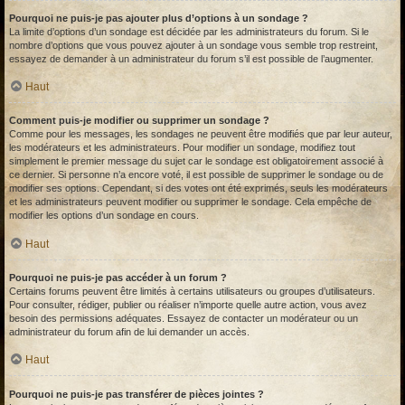
Pourquoi ne puis-je pas ajouter plus d’options à un sondage ?
La limite d’options d’un sondage est décidée par les administrateurs du forum. Si le
nombre d’options que vous pouvez ajouter à un sondage vous semble trop restreint,
essayez de demander à un administrateur du forum s’il est possible de l’augmenter.
Haut
Comment puis-je modifier ou supprimer un sondage ?
Comme pour les messages, les sondages ne peuvent être modifiés que par leur auteur,
les modérateurs et les administrateurs. Pour modifier un sondage, modifiez tout
simplement le premier message du sujet car le sondage est obligatoirement associé à
ce dernier. Si personne n’a encore voté, il est possible de supprimer le sondage ou de
modifier ses options. Cependant, si des votes ont été exprimés, seuls les modérateurs
et les administrateurs peuvent modifier ou supprimer le sondage. Cela empêche de
modifier les options d’un sondage en cours.
Haut
Pourquoi ne puis-je pas accéder à un forum ?
Certains forums peuvent être limités à certains utilisateurs ou groupes d’utilisateurs.
Pour consulter, rédiger, publier ou réaliser n’importe quelle autre action, vous avez
besoin des permissions adéquates. Essayez de contacter un modérateur ou un
administrateur du forum afin de lui demander un accès.
Haut
Pourquoi ne puis-je pas transférer de pièces jointes ?