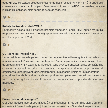
code HTML, les balises sont contenues entre des crochets « [ » et « ] » à la place des
chevrons « < » et « > ». Pour plus d’informations à propos du BBCode, veuillez consulter
le guide qui est accessible depuis la page de rédaction.
Haut
Puis-je insérer du code HTML ?
Par mesure de sécurité, il n’est pas possible d’insérer du code HTML sur ce forum. La
majeure partie de la mise en forme qui peut être générée par du code HTML peut être
remplacée par du BBCode.
Haut
Que sont les émoticônes ?
Les émoticônes sont de petites images qui peuvent être utilisées grâce à un code court
et qui permettent d’exprimer des sentiments. Par exemple, « :) » exprime la joie, alors
qu’au contraire, « :( » exprime la tristesse. Vous pouvez consulter la liste complète des
émoticônes depuis le formulaire de rédaction. Essayez cependant de ne pas abuser des
émoticônes, elles peuvent rapidement rendre un message illisible et un modérateur
pourrait décider de le modifier ou de le supprimer complètement. Les administrateurs du
forum peuvent également limiter le nombre d’émoticônes qu’il est possible d’insérer à un
message.
Haut
Puis-je insérer des images ?
Oui, vous pouvez insérer des images à vos messages. Si les administrateurs du forum
ont autorisé l’insertion de pièces jointes, vous pourrez transférer des images sur le