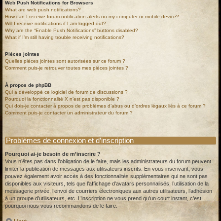
Web Push Notifications for Browsers
What are web push notifications?
How can I receive forum notification alerts on my computer or mobile device?
Will I receive notifications if I am logged out?
Why are the “Enable Push Notifications” buttons disabled?
What if I’m still having trouble receiving notifications?
Pièces jointes
Quelles pièces jointes sont autorisées sur ce forum ?
Comment puis-je retrouver toutes mes pièces jointes ?
À propos de phpBB
Qui a développé ce logiciel de forum de discussions ?
Pourquoi la fonctionnalité X n’est pas disponible ?
Qui dois-je contacter à propos de problèmes d’abus ou d’ordres légaux liés à ce forum ?
Comment puis-je contacter un administrateur du forum ?
Problèmes de connexion et d’inscription
Pourquoi ai-je besoin de m’inscrire ?
Vous n’êtes pas dans l’obligation de le faire, mais les administrateurs du forum peuvent
limiter la publication de messages aux utilisateurs inscrits. En vous inscrivant, vous
pouvez également avoir accès à des fonctionnalités supplémentaires qui ne sont pas
disponibles aux visiteurs, tels que l’affichage d’avatars personnalisés, l’utilisation de la
messagerie privée, l’envoi de courriers électroniques aux autres utilisateurs, l’adhésion
à un groupe d’utilisateurs, etc. L’inscription ne vous prend qu’un court instant, c’est
pourquoi nous vous recommandons de le faire.