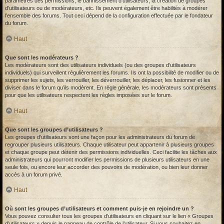
paramètres des permissions, le bannissement d’utilisateurs, la création de groupes
d’utilisateurs ou de modérateurs, etc. Ils peuvent également être habilités à modérer
l’ensemble des forums. Tout ceci dépend de la configuration effectuée par le fondateur
du forum.
Haut
Que sont les modérateurs ?
Les modérateurs sont des utilisateurs individuels (ou des groupes d’utilisateurs
individuels) qui surveillent régulièrement les forums. Ils ont la possibilité de modifier ou de
supprimer les sujets, les verrouiller, les déverrouiller, les déplacer, les fusionner et les
diviser dans le forum qu’ils modèrent. En règle générale, les modérateurs sont présents
pour que les utilisateurs respectent les règles imposées sur le forum.
Haut
Que sont les groupes d’utilisateurs ?
Les groupes d’utilisateurs sont une façon pour les administrateurs du forum de
regrouper plusieurs utilisateurs. Chaque utilisateur peut appartenir à plusieurs groupes
et chaque groupe peut détenir des permissions individuelles. Ceci facilite les tâches aux
administrateurs qui pourront modifier les permissions de plusieurs utilisateurs en une
seule fois, ou encore leur accorder des pouvoirs de modération, ou bien leur donner
accès à un forum privé.
Haut
Où sont les groupes d’utilisateurs et comment puis-je en rejoindre un ?
Vous pouvez consulter tous les groupes d’utilisateurs en cliquant sur le lien « Groupes
d’utilisateurs » depuis le panneau de contrôle de l’utilisateur. Si vous souhaitez en