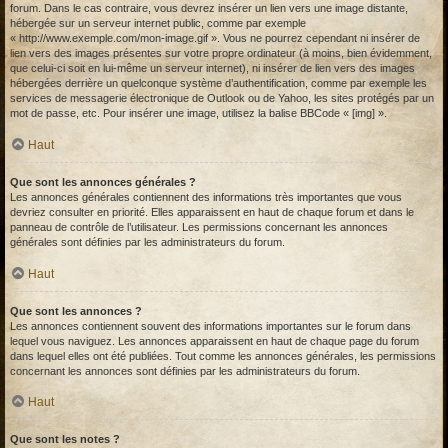
forum. Dans le cas contraire, vous devrez insérer un lien vers une image distante,
hébergée sur un serveur internet public, comme par exemple
« http://www.exemple.com/mon-image.gif ». Vous ne pourrez cependant ni insérer de
lien vers des images présentes sur votre propre ordinateur (à moins, bien évidemment,
que celui-ci soit en lui-même un serveur internet), ni insérer de lien vers des images
hébergées derrière un quelconque système d’authentification, comme par exemple les
services de messagerie électronique de Outlook ou de Yahoo, les sites protégés par un
mot de passe, etc. Pour insérer une image, utilisez la balise BBCode « [img] ».
Haut
Que sont les annonces générales ?
Les annonces générales contiennent des informations très importantes que vous
devriez consulter en priorité. Elles apparaissent en haut de chaque forum et dans le
panneau de contrôle de l’utilisateur. Les permissions concernant les annonces
générales sont définies par les administrateurs du forum.
Haut
Que sont les annonces ?
Les annonces contiennent souvent des informations importantes sur le forum dans
lequel vous naviguez. Les annonces apparaissent en haut de chaque page du forum
dans lequel elles ont été publiées. Tout comme les annonces générales, les permissions
concernant les annonces sont définies par les administrateurs du forum.
Haut
Que sont les notes ?