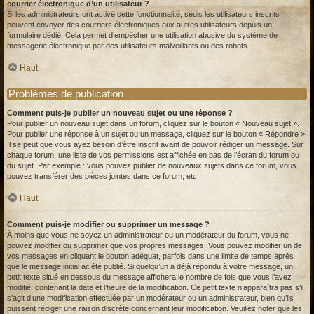
courrier électronique d’un utilisateur ?
Si les administrateurs ont activé cette fonctionnalité, seuls les utilisateurs inscrits
peuvent envoyer des courriers électroniques aux autres utilisateurs depuis un
formulaire dédié. Cela permet d’empêcher une utilisation abusive du système de
messagerie électronique par des utilisateurs malveillants ou des robots.
Haut
Problèmes de publication
Comment puis-je publier un nouveau sujet ou une réponse ?
Pour publier un nouveau sujet dans un forum, cliquez sur le bouton « Nouveau sujet ».
Pour publier une réponse à un sujet ou un message, cliquez sur le bouton « Répondre ».
Il se peut que vous ayez besoin d’être inscrit avant de pouvoir rédiger un message. Sur
chaque forum, une liste de vos permissions est affichée en bas de l’écran du forum ou
du sujet. Par exemple : vous pouvez publier de nouveaux sujets dans ce forum, vous
pouvez transférer des pièces jointes dans ce forum, etc.
Haut
Comment puis-je modifier ou supprimer un message ?
À moins que vous ne soyez un administrateur ou un modérateur du forum, vous ne
pouvez modifier ou supprimer que vos propres messages. Vous pouvez modifier un de
vos messages en cliquant le bouton adéquat, parfois dans une limite de temps après
que le message initial ait été publié. Si quelqu’un a déjà répondu à votre message, un
petit texte situé en dessous du message affichera le nombre de fois que vous l’avez
modifié, contenant la date et l’heure de la modification. Ce petit texte n’apparaîtra pas s’il
s’agit d’une modification effectuée par un modérateur ou un administrateur, bien qu’ils
puissent rédiger une raison discrète concernant leur modification. Veuillez noter que les