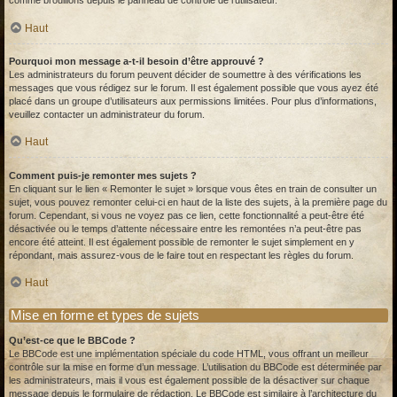
comme brouillons depuis le panneau de contrôle de l’utilisateur.
Haut
Pourquoi mon message a-t-il besoin d’être approuvé ?
Les administrateurs du forum peuvent décider de soumettre à des vérifications les
messages que vous rédigez sur le forum. Il est également possible que vous ayez été
placé dans un groupe d’utilisateurs aux permissions limitées. Pour plus d’informations,
veuillez contacter un administrateur du forum.
Haut
Comment puis-je remonter mes sujets ?
En cliquant sur le lien « Remonter le sujet » lorsque vous êtes en train de consulter un
sujet, vous pouvez remonter celui-ci en haut de la liste des sujets, à la première page du
forum. Cependant, si vous ne voyez pas ce lien, cette fonctionnalité a peut-être été
désactivée ou le temps d’attente nécessaire entre les remontées n’a peut-être pas
encore été atteint. Il est également possible de remonter le sujet simplement en y
répondant, mais assurez-vous de le faire tout en respectant les règles du forum.
Haut
Mise en forme et types de sujets
Qu’est-ce que le BBCode ?
Le BBCode est une implémentation spéciale du code HTML, vous offrant un meilleur
contrôle sur la mise en forme d’un message. L’utilisation du BBCode est déterminée par
les administrateurs, mais il vous est également possible de la désactiver sur chaque
message depuis le formulaire de rédaction. Le BBCode est similaire à l’architecture du