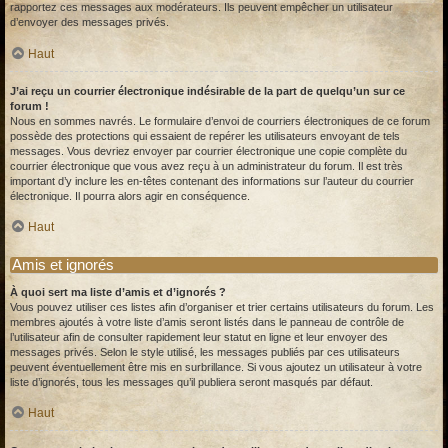
rapportez ces messages aux modérateurs. Ils peuvent empêcher un utilisateur
d’envoyer des messages privés.
Haut
J’ai reçu un courrier électronique indésirable de la part de quelqu’un sur ce
forum !
Nous en sommes navrés. Le formulaire d’envoi de courriers électroniques de ce forum
possède des protections qui essaient de repérer les utilisateurs envoyant de tels
messages. Vous devriez envoyer par courrier électronique une copie complète du
courrier électronique que vous avez reçu à un administrateur du forum. Il est très
important d’y inclure les en-têtes contenant des informations sur l’auteur du courrier
électronique. Il pourra alors agir en conséquence.
Haut
Amis et ignorés
À quoi sert ma liste d’amis et d’ignorés ?
Vous pouvez utiliser ces listes afin d’organiser et trier certains utilisateurs du forum. Les
membres ajoutés à votre liste d’amis seront listés dans le panneau de contrôle de
l’utilisateur afin de consulter rapidement leur statut en ligne et leur envoyer des
messages privés. Selon le style utilisé, les messages publiés par ces utilisateurs
peuvent éventuellement être mis en surbrillance. Si vous ajoutez un utilisateur à votre
liste d’ignorés, tous les messages qu’il publiera seront masqués par défaut.
Haut