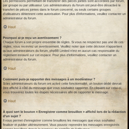
Les permissions permettant de transférer des pièces jointes sont accordées par forum,
par groupe ou par utilisateur. Les administrateurs du forum ont peut-être désactivé le
transfert de pièces jointes dans le forum concerné, ou seuls certains groupes
d’utilisateurs détiennent cette autorisation. Pour plus d’informations, veuillez contacter un
administrateur du forum.
Haut
Pourquoi ai-je reçu un avertissement ?
Chaque forum a son propre ensemble de règles. Si vous ne respectez pas une de ces
règles, vous recevrez un avertissement. Veuillez noter que cette décision n’appartient
qu’aux administrateurs du forum, phpBB Limited n’est en aucun cas responsable du
règlement instauré sur cet espace. Pour plus d’informations, veuillez contacter un
administrateur du forum.
Haut
Comment puis-je rapporter des messages à un modérateur ?
Si les administrateurs du forum ont activé cette fonctionnalité, un bouton dédié devrait
être affiché à côté du message que vous souhaitez rapporter. En cliquant sur celui-ci,
vous trouverez toutes les étapes nécessaires afin de rapporter le message.
Haut
À quoi sert le bouton « Enregistrer comme brouillon » affiché lors de la rédaction
d’un sujet ?
Il vous permet d’enregistrer comme brouillons les messages que vous souhaitez
finaliser et publier ultérieurement. Vous pouvez reprendre les messages enregistrés