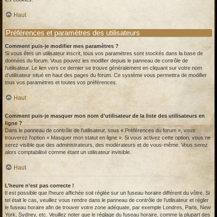
Haut
Préférences et paramètres des utilisateurs
Comment puis-je modifier mes paramètres ?
Si vous êtes un utilisateur inscrit, tous vos paramètres sont stockés dans la base de
données du forum. Vous pouvez les modifier depuis le panneau de contrôle de
l’utilisateur. Le lien vers ce dernier se trouve généralement en cliquant sur votre nom
d’utilisateur situé en haut des pages du forum. Ce système vous permettra de modifier
tous vos paramètres et toutes vos préférences.
Haut
Comment puis-je masquer mon nom d’utilisateur de la liste des utilisateurs en
ligne ?
Dans le panneau de contrôle de l’utilisateur, sous « Préférences du forum », vous
trouverez l’option « Masquer mon statut en ligne ». Si vous activez cette option, vous ne
serez visible que des administrateurs, des modérateurs et de vous-même. Vous serez
alors comptabilisé comme étant un utilisateur invisible.
Haut
L’heure n’est pas correcte !
Il est possible que l’heure affichée soit réglée sur un fuseau horaire différent du vôtre. Si
tel était le cas, veuillez vous rendre dans le panneau de contrôle de l’utilisateur et régler
le fuseau horaire afin de trouver votre zone adéquate, par exemple Londres, Paris, New
York, Sydney, etc. Veuillez noter que le réglage du fuseau horaire, comme la plupart des