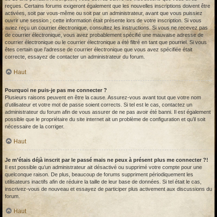
reçues. Certains forums exigeront également que les nouvelles inscriptions doivent être
activées, soit par vous-même ou soit par un administrateur, avant que vous puissiez
ouvrir une session ; cette information était présente lors de votre inscription. Si vous
aviez reçu un courrier électronique, consultez les instructions. Si vous ne recevez pas
de courrier électronique, vous avez probablement spécifié une mauvaise adresse de
courrier électronique ou le courrier électronique a été filtré en tant que pourriel. Si vous
êtes certain que l’adresse de courrier électronique que vous avez spécifiée était
correcte, essayez de contacter un administrateur du forum.
Haut
Pourquoi ne puis-je pas me connecter ?
Plusieurs raisons peuvent en être la cause. Assurez-vous avant tout que votre nom
d’utilisateur et votre mot de passe soient corrects. Si tel est le cas, contactez un
administrateur du forum afin de vous assurer de ne pas avoir été banni. Il est également
possible que le propriétaire du site internet ait un problème de configuration et qu’il soit
nécessaire de la corriger.
Haut
Je m’étais déjà inscrit par le passé mais ne peux à présent plus me connecter ?!
Il est possible qu’un administrateur ait désactivé ou supprimé votre compte pour une
quelconque raison. De plus, beaucoup de forums suppriment périodiquement les
utilisateurs inactifs afin de réduire la taille de leur base de données. Si tel était le cas,
inscrivez-vous de nouveau et essayez de participer plus activement aux discussions du
forum.
Haut