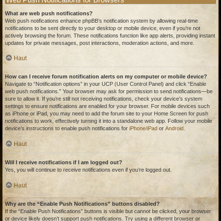
What are web push notifications?
Web push notifications enhance phpBB’s notification system by allowing real-time
notifications to be sent directly to your desktop or mobile device, even if you’re not
actively browsing the forum. These notifications function like app alerts, providing instant
updates for private messages, post interactions, moderation actions, and more.
Haut
How can I receive forum notification alerts on my computer or mobile device?
Navigate to “Notification options” in your UCP (User Control Panel) and click “Enable
web push notifications.” Your browser may ask for permission to send notifications—be
sure to allow it. If you’re still not receiving notifications, check your device’s system
settings to ensure notifications are enabled for your browser. For mobile devices such
as iPhone or iPad, you may need to add the forum site to your Home Screen for push
notifications to work, effectively turning it into a standalone web app. Follow your mobile
device’s instructions to enable push notifications for
iPhone/iPad
or
Android
.
Haut
Will I receive notifications if I am logged out?
Yes, you will continue to receive notifications even if you’re logged out.
Haut
Why are the “Enable Push Notifications” buttons disabled?
If the “Enable Push Notifications” buttons is visible but cannot be clicked, your browser
or device likely doesn’t support push notifications. Try using a different browser or