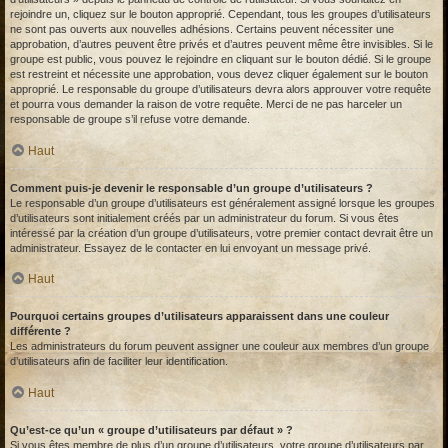
rejoindre un, cliquez sur le bouton approprié. Cependant, tous les groupes d’utilisateurs
ne sont pas ouverts aux nouvelles adhésions. Certains peuvent nécessiter une
approbation, d’autres peuvent être privés et d’autres peuvent même être invisibles. Si le
groupe est public, vous pouvez le rejoindre en cliquant sur le bouton dédié. Si le groupe
est restreint et nécessite une approbation, vous devez cliquer également sur le bouton
approprié. Le responsable du groupe d’utilisateurs devra alors approuver votre requête
et pourra vous demander la raison de votre requête. Merci de ne pas harceler un
responsable de groupe s’il refuse votre demande.
Haut
Comment puis-je devenir le responsable d’un groupe d’utilisateurs ?
Le responsable d’un groupe d’utilisateurs est généralement assigné lorsque les groupes
d’utilisateurs sont initialement créés par un administrateur du forum. Si vous êtes
intéressé par la création d’un groupe d’utilisateurs, votre premier contact devrait être un
administrateur. Essayez de le contacter en lui envoyant un message privé.
Haut
Pourquoi certains groupes d’utilisateurs apparaissent dans une couleur
différente ?
Les administrateurs du forum peuvent assigner une couleur aux membres d’un groupe
d’utilisateurs afin de faciliter leur identification.
Haut
Qu’est-ce qu’un « groupe d’utilisateurs par défaut » ?
Si vous êtes membre de plus d’un groupe d’utilisateurs, votre groupe d’utilisateurs par