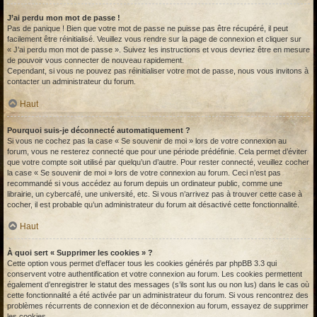
J’ai perdu mon mot de passe !
Pas de panique ! Bien que votre mot de passe ne puisse pas être récupéré, il peut
facilement être réinitialisé. Veuillez vous rendre sur la page de connexion et cliquer sur
« J’ai perdu mon mot de passe ». Suivez les instructions et vous devriez être en mesure
de pouvoir vous connecter de nouveau rapidement.
Cependant, si vous ne pouvez pas réinitialiser votre mot de passe, nous vous invitons à
contacter un administrateur du forum.
Haut
Pourquoi suis-je déconnecté automatiquement ?
Si vous ne cochez pas la case « Se souvenir de moi » lors de votre connexion au
forum, vous ne resterez connecté que pour une période prédéfinie. Cela permet d’éviter
que votre compte soit utilisé par quelqu’un d’autre. Pour rester connecté, veuillez cocher
la case « Se souvenir de moi » lors de votre connexion au forum. Ceci n’est pas
recommandé si vous accédez au forum depuis un ordinateur public, comme une
librairie, un cybercafé, une université, etc. Si vous n’arrivez pas à trouver cette case à
cocher, il est probable qu’un administrateur du forum ait désactivé cette fonctionnalité.
Haut
À quoi sert « Supprimer les cookies » ?
Cette option vous permet d’effacer tous les cookies générés par phpBB 3.3 qui
conservent votre authentification et votre connexion au forum. Les cookies permettent
également d’enregistrer le statut des messages (s’ils sont lus ou non lus) dans le cas où
cette fonctionnalité a été activée par un administrateur du forum. Si vous rencontrez des
problèmes récurrents de connexion et de déconnexion au forum, essayez de supprimer
les cookies.