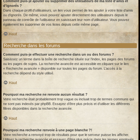
Comment puis-je ajouter ou supprimer des utilisateurs de ma liste d’amis et
d’ignorés ?
Dans chaque profil d’utilisateurs, un lien vous permet de les ajouter à votre liste d’amis
ou d’ignorés. De même, vous pouvez ajouter directement des utilisateurs depuis le
panneau de contrôle de l’utilisateur en saisissant leur nom d’utilisateur. Vous pouvez
également les supprimer de vos listes depuis cette même page.
Haut
Recherche dans les forums
Comment puis-je effectuer une recherche dans un ou des forums ?
Saisissez un terme dans la boîte de recherche située sur l’index, les pages des forums
ou les pages de sujets. La recherche avancée est accessible en cliquant sur le lien
« Recherche avancée » disponible sur toutes les pages du forum. L’accès à la
recherche dépend du style utilisé.
Haut
Pourquoi ma recherche ne renvoie aucun résultat ?
Votre recherche était probablement trop vague ou incluait trop de termes communs qui
ne sont pas indexés par phpBB. Essayez d’être plus précis et d’utiliser les différents
filtres disponibles dans la recherche avancée.
Haut
Pourquoi ma recherche renvoie à une page blanche ?!
Votre recherche a renvoyé trop de résultats pour que le serveur puisse les afficher.
Utilisez la recherche avancée et essayez d’être plus précis dans les termes employés