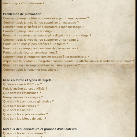
électronique d’un utilisateur ?
Problèmes de publication
Comment puis-je publier un nouveau sujet ou une réponse ?
Comment puis-je modifier ou supprimer un message ?
Comment puis-je insérer une signature à mon message ?
Comment puis-je créer un sondage ?
Pourquoi ne puis-je pas ajouter plus d’options à un sondage ?
Comment puis-je modifier ou supprimer un sondage ?
Pourquoi ne puis-je pas accéder à un forum ?
Pourquoi ne puis-je pas transférer de pièces jointes ?
Pourquoi ai-je reçu un avertissement ?
Comment puis-je rapporter des messages à un modérateur ?
À quoi sert le bouton « Enregistrer comme brouillon » affiché lors de la rédaction d’un sujet ?
Pourquoi mon message a-t-il besoin d’être approuvé ?
Comment puis-je remonter mes sujets ?
Mise en forme et types de sujets
Qu’est-ce que le BBCode ?
Puis-je insérer du code HTML ?
Que sont les émoticônes ?
Puis-je insérer des images ?
Que sont les annonces générales ?
Que sont les annonces ?
Que sont les notes ?
Que sont les sujets verrouillés ?
Que sont les icônes de sujet ?
Niveaux des utilisateurs et groupes d’utilisateurs
Que sont les administrateurs ?