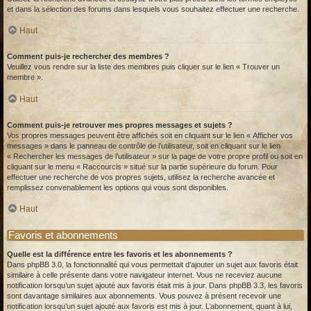
et dans la sélection des forums dans lesquels vous souhaitez effectuer une recherche.
Haut
Comment puis-je rechercher des membres ?
Veuillez vous rendre sur la liste des membres puis cliquer sur le lien « Trouver un
membre ».
Haut
Comment puis-je retrouver mes propres messages et sujets ?
Vos propres messages peuvent être affichés soit en cliquant sur le lien « Afficher vos
messages » dans le panneau de contrôle de l’utilisateur, soit en cliquant sur le lien
« Rechercher les messages de l’utilisateur » sur la page de votre propre profil ou soit en
cliquant sur le menu « Raccourcis » situé sur la partie supérieure du forum. Pour
effectuer une recherche de vos propres sujets, utilisez la recherche avancée et
remplissez convenablement les options qui vous sont disponibles.
Haut
Favoris et abonnements
Quelle est la différence entre les favoris et les abonnements ?
Dans phpBB 3.0, la fonctionnalité qui vous permettait d’ajouter un sujet aux favoris était
similaire à celle présente dans votre navigateur internet. Vous ne receviez aucune
notification lorsqu’un sujet ajouté aux favoris était mis à jour. Dans phpBB 3.3, les favoris
sont davantage similaires aux abonnements. Vous pouvez à présent recevoir une
notification lorsqu’un sujet ajouté aux favoris est mis à jour. L’abonnement, quant à lui,