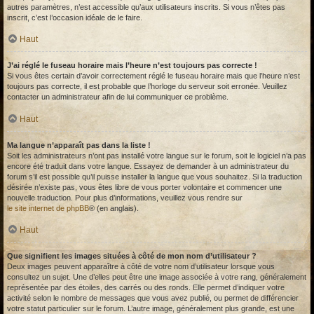
autres paramètres, n’est accessible qu’aux utilisateurs inscrits. Si vous n’êtes pas
inscrit, c’est l’occasion idéale de le faire.
Haut
J’ai réglé le fuseau horaire mais l’heure n’est toujours pas correcte !
Si vous êtes certain d’avoir correctement réglé le fuseau horaire mais que l’heure n’est
toujours pas correcte, il est probable que l’horloge du serveur soit erronée. Veuillez
contacter un administrateur afin de lui communiquer ce problème.
Haut
Ma langue n’apparaît pas dans la liste !
Soit les administrateurs n’ont pas installé votre langue sur le forum, soit le logiciel n’a pas
encore été traduit dans votre langue. Essayez de demander à un administrateur du
forum s’il est possible qu’il puisse installer la langue que vous souhaitez. Si la traduction
désirée n’existe pas, vous êtes libre de vous porter volontaire et commencer une
nouvelle traduction. Pour plus d’informations, veuillez vous rendre sur
le site internet de phpBB
® (en anglais).
Haut
Que signifient les images situées à côté de mon nom d’utilisateur ?
Deux images peuvent apparaître à côté de votre nom d’utilisateur lorsque vous
consultez un sujet. Une d’elles peut être une image associée à votre rang, généralement
représentée par des étoiles, des carrés ou des ronds. Elle permet d’indiquer votre
activité selon le nombre de messages que vous avez publié, ou permet de différencier
votre statut particulier sur le forum. L’autre image, généralement plus grande, est une