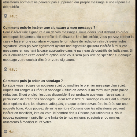
utilisateurs normaux ne peuvent pas supprimer leur propre message si une réponse a
été publiée.
Haut
Comment puis-je insérer une signature à mon message ?
Pour insérer une signature à un de vos messages, vous devez tout d’abord en créer
une depuis le panneau de contrôle de l’utilisateur. Une fois créée, vous pouvez cocher la
case « Insérer une signature » depuis le formulaire de rédaction afin d’insérer votre
signature. Vous pouvez également ajouter une signature qui sera insérée à tous vos
messages en cochant la case appropriée dans le panneau de contrôle de l’utilisateur. Si
vous choisissez cette dernière option, il ne vous sera plus utile de spécifier sur chaque
message votre souhait d’insérer votre signature.
Haut
Comment puis-je créer un sondage ?
Lorsque vous rédigez un nouveau sujet ou modifiez le premier message d’un sujet,
cliquez sur l’onglet « Créer un sondage » situé en-dessous du formulaire principal de
rédaction. Si cet onglet n’est pas disponible, il est probable que vous n’ayez pas la
permission de créer des sondages. Saisissez le titre du sondage en incluant au moins
deux options dans les champs adéquats, chaque option devant être insérée sur une
nouvelle ligne. Vous pouvez définir le nombre d’options que les utilisateurs peuvent
insérer en modifiant, lors du vote, le nombre des « Options par utilisateur ». Vous
pouvez également spécifier une limite de temps en jours et autoriser ou non les
utilisateurs à modifier leurs votes.
Haut