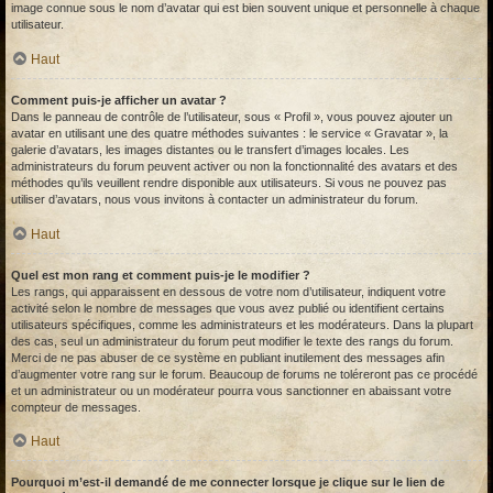
image connue sous le nom d’avatar qui est bien souvent unique et personnelle à chaque
utilisateur.
Haut
Comment puis-je afficher un avatar ?
Dans le panneau de contrôle de l’utilisateur, sous « Profil », vous pouvez ajouter un
avatar en utilisant une des quatre méthodes suivantes : le service « Gravatar », la
galerie d’avatars, les images distantes ou le transfert d’images locales. Les
administrateurs du forum peuvent activer ou non la fonctionnalité des avatars et des
méthodes qu’ils veuillent rendre disponible aux utilisateurs. Si vous ne pouvez pas
utiliser d’avatars, nous vous invitons à contacter un administrateur du forum.
Haut
Quel est mon rang et comment puis-je le modifier ?
Les rangs, qui apparaissent en dessous de votre nom d’utilisateur, indiquent votre
activité selon le nombre de messages que vous avez publié ou identifient certains
utilisateurs spécifiques, comme les administrateurs et les modérateurs. Dans la plupart
des cas, seul un administrateur du forum peut modifier le texte des rangs du forum.
Merci de ne pas abuser de ce système en publiant inutilement des messages afin
d’augmenter votre rang sur le forum. Beaucoup de forums ne toléreront pas ce procédé
et un administrateur ou un modérateur pourra vous sanctionner en abaissant votre
compteur de messages.
Haut
Pourquoi m’est-il demandé de me connecter lorsque je clique sur le lien de