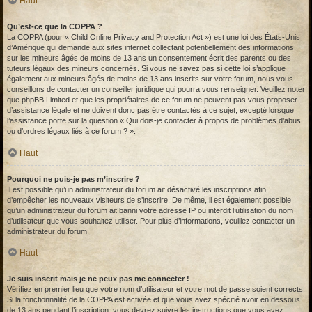
Haut
Qu’est-ce que la COPPA ?
La COPPA (pour « Child Online Privacy and Protection Act ») est une loi des États-Unis
d’Amérique qui demande aux sites internet collectant potentiellement des informations
sur les mineurs âgés de moins de 13 ans un consentement écrit des parents ou des
tuteurs légaux des mineurs concernés. Si vous ne savez pas si cette loi s’applique
également aux mineurs âgés de moins de 13 ans inscrits sur votre forum, nous vous
conseillons de contacter un conseiller juridique qui pourra vous renseigner. Veuillez noter
que phpBB Limited et que les propriétaires de ce forum ne peuvent pas vous proposer
d’assistance légale et ne doivent donc pas être contactés à ce sujet, excepté lorsque
l’assistance porte sur la question « Qui dois-je contacter à propos de problèmes d’abus
ou d’ordres légaux liés à ce forum ? ».
Haut
Pourquoi ne puis-je pas m’inscrire ?
Il est possible qu’un administrateur du forum ait désactivé les inscriptions afin
d’empêcher les nouveaux visiteurs de s’inscrire. De même, il est également possible
qu’un administrateur du forum ait banni votre adresse IP ou interdit l’utilisation du nom
d’utilisateur que vous souhaitez utiliser. Pour plus d’informations, veuillez contacter un
administrateur du forum.
Haut
Je suis inscrit mais je ne peux pas me connecter !
Vérifiez en premier lieu que votre nom d’utilisateur et votre mot de passe soient corrects.
Si la fonctionnalité de la COPPA est activée et que vous avez spécifié avoir en dessous
de 13 ans pendant l’inscription, vous devrez suivre les instructions que vous avez