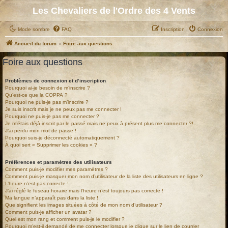
Les Chevaliers de l'Ordre des 4 Vents
Mode sombre
FAQ
Inscription
Connexion
Accueil du forum
Foire aux questions
Foire aux questions
Problèmes de connexion et d’inscription
Pourquoi ai-je besoin de m’inscrire ?
Qu’est-ce que la COPPA ?
Pourquoi ne puis-je pas m’inscrire ?
Je suis inscrit mais je ne peux pas me connecter !
Pourquoi ne puis-je pas me connecter ?
Je m’étais déjà inscrit par le passé mais ne peux à présent plus me connecter ?!
J’ai perdu mon mot de passe !
Pourquoi suis-je déconnecté automatiquement ?
À quoi sert « Supprimer les cookies » ?
Préférences et paramètres des utilisateurs
Comment puis-je modifier mes paramètres ?
Comment puis-je masquer mon nom d’utilisateur de la liste des utilisateurs en ligne ?
L’heure n’est pas correcte !
J’ai réglé le fuseau horaire mais l’heure n’est toujours pas correcte !
Ma langue n’apparaît pas dans la liste !
Que signifient les images situées à côté de mon nom d’utilisateur ?
Comment puis-je afficher un avatar ?
Quel est mon rang et comment puis-je le modifier ?
Pourquoi m’est-il demandé de me connecter lorsque je clique sur le lien de courrier