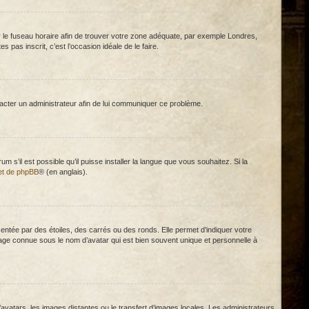
égler le fuseau horaire afin de trouver votre zone adéquate, par exemple Londres,
 pas inscrit, c’est l’occasion idéale de le faire.
ntacter un administrateur afin de lui communiquer ce problème.
m s’il est possible qu’il puisse installer la langue que vous souhaitez. Si la
net de phpBB
® (en anglais).
ntée par des étoiles, des carrés ou des ronds. Elle permet d’indiquer votre
mage connue sous le nom d’avatar qui est bien souvent unique et personnelle à
d’avatars, les images distantes ou le transfert d’images locales. Les administrateurs