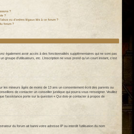
ssions ?
ble ?
’abus ou d’ordres légaux liés à ce forum ?
du forum ?
pouvez également avoir accès à des fonctionnalités supplémentaires qui ne sont pas
 un groupe d’utilisateurs, etc. L’inscription ne vous prend qu’un court instant, c’est
s sur les mineurs âgés de moins de 13 ans un consentement écrit des parents ou
eillons de contacter un conseiller juridique qui pourra vous renseigner. Veuillez
e l’assistance porte sur la question « Qui dois-je contacter à propos de
rateur du forum ait banni votre adresse IP ou interdit l’utilisation du nom