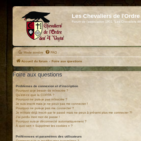
Les Chevaliers de l'Ordre
Forum de l'association 1901 "Les Chevaliers de
Mode sombre
FAQ
Accueil du forum
Foire aux questions
Foire aux questions
Problèmes de connexion et d’inscription
Pourquoi ai-je besoin de m’inscrire ?
Qu’est-ce que la COPPA ?
Pourquoi ne puis-je pas m’inscrire ?
Je suis inscrit mais je ne peux pas me connecter !
Pourquoi ne puis-je pas me connecter ?
Je m’étais déjà inscrit par le passé mais ne peux à présent plus me connecter ?!
J’ai perdu mon mot de passe !
Pourquoi suis-je déconnecté automatiquement ?
À quoi sert « Supprimer les cookies » ?
Préférences et paramètres des utilisateurs
Comment puis-je modifier mes paramètres ?