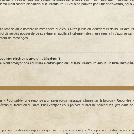
s veuillent rendre disponible aux utilisateurs. Si vous ne pouvez pas utiliser d’avatars, nous
 activité selon le nombre de messages que vous avez publié ou identifient certains utilisateu
Merci de ne pas abuser de ce système en publiant inutilement des messages afin d’augmenter
mpteur de messages.
ourrier électronique d’un utilisateur ?
rits peuvent envoyer des courriers électroniques aux autres utilisateurs depuis un formulaire
t ». Pour publier une réponse à un sujet ou un message, cliquez sur le bouton « Répondre ». 
’écran du forum ou du sujet. Par exemple : vous pouvez publier de nouveaux sujets dans ce 
 pouvez modifier ou supprimer que vos propres messages. Vous pouvez modifier un de vos m