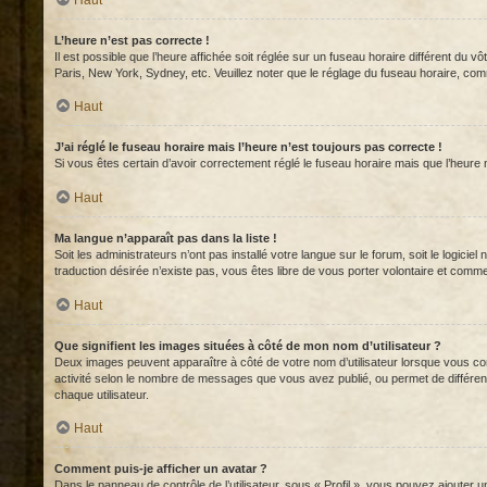
L’heure n’est pas correcte !
Il est possible que l’heure affichée soit réglée sur un fuseau horaire différent du v
Paris, New York, Sydney, etc. Veuillez noter que le réglage du fuseau horaire, comme 
Haut
J’ai réglé le fuseau horaire mais l’heure n’est toujours pas correcte !
Si vous êtes certain d’avoir correctement réglé le fuseau horaire mais que l’heure 
Haut
Ma langue n’apparaît pas dans la liste !
Soit les administrateurs n’ont pas installé votre langue sur le forum, soit le logici
traduction désirée n’existe pas, vous êtes libre de vous porter volontaire et comm
Haut
Que signifient les images situées à côté de mon nom d’utilisateur ?
Deux images peuvent apparaître à côté de votre nom d’utilisateur lorsque vous con
activité selon le nombre de messages que vous avez publié, ou permet de différenc
chaque utilisateur.
Haut
Comment puis-je afficher un avatar ?
Dans le panneau de contrôle de l’utilisateur, sous « Profil », vous pouvez ajouter u