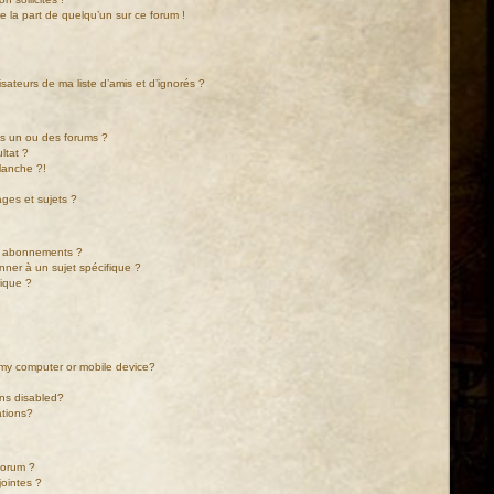
de la part de quelqu’un sur ce forum !
sateurs de ma liste d’amis et d’ignorés ?
ns un ou des forums ?
ltat ?
lanche ?!
ges et sujets ?
les abonnements ?
nner à un sujet spécifique ?
ique ?
n my computer or mobile device?
ons disabled?
cations?
 forum ?
jointes ?