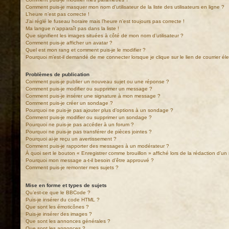
Comment puis-je masquer mon nom d’utilisateur de la liste des utilisateurs en ligne ?
L’heure n’est pas correcte !
J’ai réglé le fuseau horaire mais l’heure n’est toujours pas correcte !
Ma langue n’apparaît pas dans la liste !
Que signifient les images situées à côté de mon nom d’utilisateur ?
Comment puis-je afficher un avatar ?
Quel est mon rang et comment puis-je le modifier ?
Pourquoi m’est-il demandé de me connecter lorsque je clique sur le lien de courrier élec
Problèmes de publication
Comment puis-je publier un nouveau sujet ou une réponse ?
Comment puis-je modifier ou supprimer un message ?
Comment puis-je insérer une signature à mon message ?
Comment puis-je créer un sondage ?
Pourquoi ne puis-je pas ajouter plus d’options à un sondage ?
Comment puis-je modifier ou supprimer un sondage ?
Pourquoi ne puis-je pas accéder à un forum ?
Pourquoi ne puis-je pas transférer de pièces jointes ?
Pourquoi ai-je reçu un avertissement ?
Comment puis-je rapporter des messages à un modérateur ?
À quoi sert le bouton « Enregistrer comme brouillon » affiché lors de la rédaction d’un 
Pourquoi mon message a-t-il besoin d’être approuvé ?
Comment puis-je remonter mes sujets ?
Mise en forme et types de sujets
Qu’est-ce que le BBCode ?
Puis-je insérer du code HTML ?
Que sont les émoticônes ?
Puis-je insérer des images ?
Que sont les annonces générales ?
Que sont les annonces ?