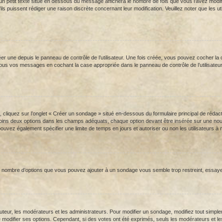
un petit texte situé en dessous du message affichera le nombre de fois que vous l’avez modifié, 
u’ils puissent rédiger une raison discrète concernant leur modification. Veuillez noter que l
une depuis le panneau de contrôle de l’utilisateur. Une fois créée, vous pouvez cocher la ca
us vos messages en cochant la case appropriée dans le panneau de contrôle de l’utilisateur. S
liquez sur l’onglet « Créer un sondage » situé en-dessous du formulaire principal de rédactio
ins deux options dans les champs adéquats, chaque option devant être insérée sur une nouvel
pouvez également spécifier une limite de temps en jours et autoriser ou non les utilisateurs à m
 le nombre d’options que vous pouvez ajouter à un sondage vous semble trop restreint, essaye
ur, les modérateurs et les administrateurs. Pour modifier un sondage, modifiez tout simple
de modifier ses options. Cependant, si des votes ont été exprimés, seuls les modérateurs et