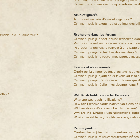
J’ai reçu un courrier électronique indésirable 
Amis et ignorés
À quoi sert ma liste d’amis et d’ignorés ?
Comment puis-je ajouter ou supprimer des utili
Recherche dans les forums
tronique d’un utilisateur ?
Comment puis-je effectuer une recherche da
Pourquoi ma recherche ne renvoie aucun résu
Pourquoi ma recherche renvoie à une page b
Comment puis-je rechercher des membres ?
Comment puis-je retrouver mes propres messa
Favoris et abonnements
Quelle est la différence entre les favoris et 
Comment puis-je ajouter aux favoris ou m’abo
Comment puis-je m’abonner à un forum spécif
Comment puis-je résilier mes abonnements ?
sujet ?
Web Push Notifications for Browsers
What are web push notifications?
How can I receive forum notification alerts o
Will I receive notifications if I am logged out?
Why are the “Enable Push Notifications” butt
What if I’m still having trouble receiving notifi
Pièces jointes
Quelles pièces jointes sont autorisées sur ce
Comment puis-je retrouver toutes mes pièces 