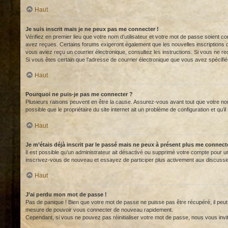
Haut
Je suis inscrit mais je ne peux pas me connecter !
Vérifiez en premier lieu que votre nom d’utilisateur et votre mot de passe soient c
avez reçues. Certains forums exigeront également que les nouvelles inscriptions doi
vous aviez reçu un courrier électronique, consultez les instructions. Si vous ne re
Si vous êtes certain que l’adresse de courrier électronique que vous avez spécifié
Haut
Pourquoi ne puis-je pas me connecter ?
Plusieurs raisons peuvent en être la cause. Assurez-vous avant tout que votre nom 
possible que le propriétaire du site internet ait un problème de configuration et qu’il
Haut
Je m’étais déjà inscrit par le passé mais ne peux à présent plus me connect
Il est possible qu’un administrateur ait désactivé ou supprimé votre compte pour une
inscrivez-vous de nouveau et essayez de participer plus activement aux discussi
Haut
J’ai perdu mon mot de passe !
Pas de panique ! Bien que votre mot de passe ne puisse pas être récupéré, il peut f
mesure de pouvoir vous connecter de nouveau rapidement.
Cependant, si vous ne pouvez pas réinitialiser votre mot de passe, nous vous invi