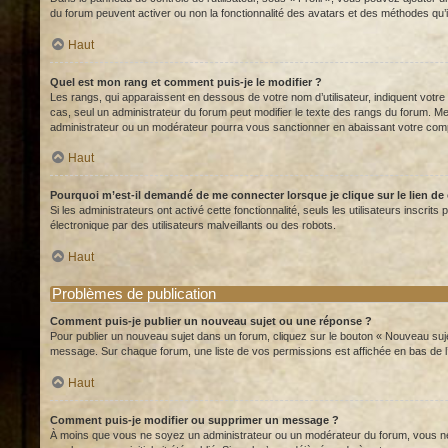
du forum peuvent activer ou non la fonctionnalité des avatars et des méthodes qu’il
Haut
Quel est mon rang et comment puis-je le modifier ?
Les rangs, qui apparaissent en dessous de votre nom d’utilisateur, indiquent votre
cas, seul un administrateur du forum peut modifier le texte des rangs du forum. 
administrateur ou un modérateur pourra vous sanctionner en abaissant votre co
Haut
Pourquoi m’est-il demandé de me connecter lorsque je clique sur le lien de c
Si les administrateurs ont activé cette fonctionnalité, seuls les utilisateurs insc
électronique par des utilisateurs malveillants ou des robots.
Haut
Problèmes de publication
Comment puis-je publier un nouveau sujet ou une réponse ?
Pour publier un nouveau sujet dans un forum, cliquez sur le bouton « Nouveau suje
message. Sur chaque forum, une liste de vos permissions est affichée en bas de l
Haut
Comment puis-je modifier ou supprimer un message ?
À moins que vous ne soyez un administrateur ou un modérateur du forum, vous ne