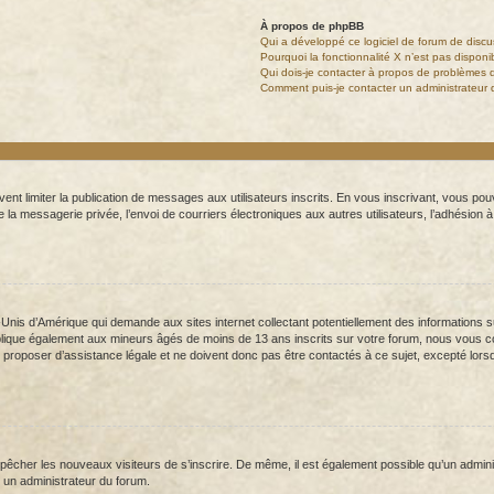
À propos de phpBB
Qui a développé ce logiciel de forum de discu
Pourquoi la fonctionnalité X n’est pas disponi
Qui dois-je contacter à propos de problèmes d
Comment puis-je contacter un administrateur 
uvent limiter la publication de messages aux utilisateurs inscrits. En vous inscrivant, vous 
 de la messagerie privée, l’envoi de courriers électroniques aux autres utilisateurs, l’adhésion à
s-Unis d’Amérique qui demande aux sites internet collectant potentiellement des information
lique également aux mineurs âgés de moins de 13 ans inscrits sur votre forum, nous vous cons
proposer d’assistance légale et ne doivent donc pas être contactés à ce sujet, excepté lorsqu
empêcher les nouveaux visiteurs de s’inscrire. De même, il est également possible qu’un administ
er un administrateur du forum.