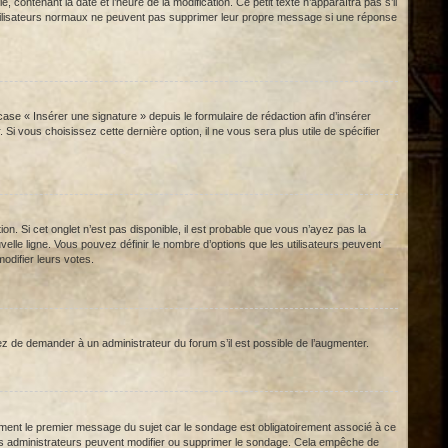
contenant la date et l’heure de la modification. Ce petit texte n’apparaîtra pas s’il
es utilisateurs normaux ne peuvent pas supprimer leur propre message si une réponse
se « Insérer une signature » depuis le formulaire de rédaction afin d’insérer
i vous choisissez cette dernière option, il ne vous sera plus utile de spécifier
n. Si cet onglet n’est pas disponible, il est probable que vous n’ayez pas la
le ligne. Vous pouvez définir le nombre d’options que les utilisateurs peuvent
odifier leurs votes.
z de demander à un administrateur du forum s’il est possible de l’augmenter.
ment le premier message du sujet car le sondage est obligatoirement associé à ce
 les administrateurs peuvent modifier ou supprimer le sondage. Cela empêche de