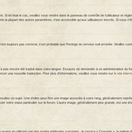
ôtre. Si tel était le cas, veuillez vous rendre dans le panneau de contrôle de l’utilisateur et r
la plupart des autres paramètres, n’est accessible qu’aux utilisateurs inscrits. Si vous n’êtes
n’est toujours pas correcte, il est probable que l’horloge du serveur soit erronée. Veuillez co
el n’a pas encore été traduit dans votre langue. Essayez de demander à un administrateur du foru
encer une nouvelle traduction. Pour plus d’informations, veuillez vous rendre sur
le site inter
sultez un sujet. Une d’elles peut être une image associée à votre rang, généralement représe
ier votre statut particulier sur le forum. L’autre image, généralement plus grande, est une i
n avatar en utilisant une des quatre méthodes suivantes : le service « Gravatar », la galerie 