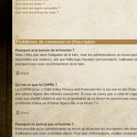
Que sont les notes ?
Que sont les sujets verrouillés ?
Que sont les icônes de sujet ?
Problèmes de connexion et d’inscription
Pourquoi ai-je besoin de m’inscrire ?
Vous n’êtes pas dans l’obligation de le faire, mais les administrateurs du forum pe
disponibles aux visiteurs, tels que l’affichage d’avatars personnalisés, l’utilisation
pourquoi nous vous recommandons de le faire.
Haut
Qu’est-ce que la COPPA ?
La COPPA (pour « Child Online Privacy and Protection Act ») est une loi des État
des tuteurs légaux des mineurs concernés. Si vous ne savez pas si cette loi s’app
noter que phpBB Limited et que les propriétaires de ce forum ne peuvent pas vous 
problèmes d’abus ou d’ordres légaux liés à ce forum ? ».
Haut
Pourquoi ne puis-je pas m’inscrire ?
Il est possible qu’un administrateur du forum ait désactivé les inscriptions afin d’
d’utilisateur que vous souhaitez utiliser. Pour plus d’informations, veuillez contact