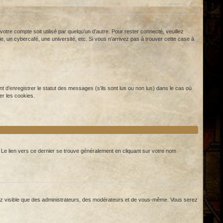
re compte soit utilisé par quelqu’un d’autre. Pour rester connecté, veuillez
 un cybercafé, une université, etc. Si vous n’arrivez pas à trouver cette case à
 d’enregistrer le statut des messages (s’ils sont lus ou non lus) dans le cas où
er les cookies.
. Le lien vers ce dernier se trouve généralement en cliquant sur votre nom
serez visible que des administrateurs, des modérateurs et de vous-même. Vous serez