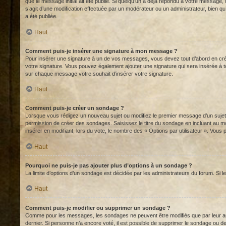
que le message initial ait été publié. Si quelqu’un a déjà répondu à votre message, 
s’agit d’une modification effectuée par un modérateur ou un administrateur, bien q
a été publiée.
Haut
Comment puis-je insérer une signature à mon message ?
Pour insérer une signature à un de vos messages, vous devez tout d’abord en créer 
votre signature. Vous pouvez également ajouter une signature qui sera insérée à to
sur chaque message votre souhait d’insérer votre signature.
Haut
Comment puis-je créer un sondage ?
Lorsque vous rédigez un nouveau sujet ou modifiez le premier message d’un sujet, c
permission de créer des sondages. Saisissez le titre du sondage en incluant au mo
insérer en modifiant, lors du vote, le nombre des « Options par utilisateur ». Vous 
Haut
Pourquoi ne puis-je pas ajouter plus d’options à un sondage ?
La limite d’options d’un sondage est décidée par les administrateurs du forum. Si
Haut
Comment puis-je modifier ou supprimer un sondage ?
Comme pour les messages, les sondages ne peuvent être modifiés que par leur aute
dernier. Si personne n’a encore voté, il est possible de supprimer le sondage ou 