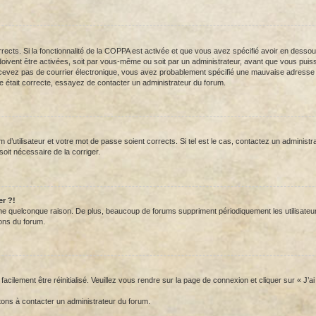
orrects. Si la fonctionnalité de la COPPA est activée et que vous avez spécifié avoir en desso
vent être activées, soit par vous-même ou soit par un administrateur, avant que vous puissiez
cevez pas de courrier électronique, vous avez probablement spécifié une mauvaise adresse de c
e était correcte, essayez de contacter un administrateur du forum.
d’utilisateur et votre mot de passe soient corrects. Si tel est le cas, contactez un administr
 soit nécessaire de la corriger.
er ?!
 quelconque raison. De plus, beaucoup de forums suppriment périodiquement les utilisateurs ina
ons du forum.
acilement être réinitialisé. Veuillez vous rendre sur la page de connexion et cliquer sur « J’
tons à contacter un administrateur du forum.