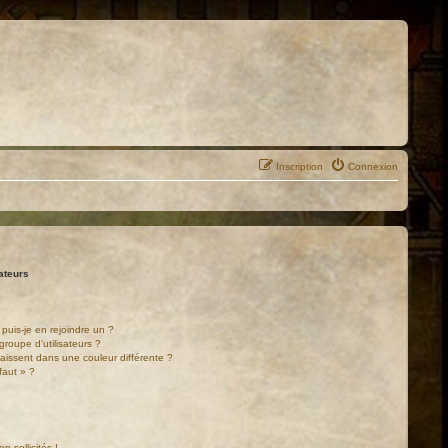
Inscription
Connexion
sateurs
puis-je en rejoindre un ?
roupe d’utilisateurs ?
raissent dans une couleur différente ?
faut » ?
!
 sollicités !