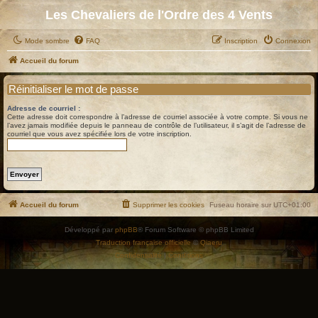
Les Chevaliers de l'Ordre des 4 Vents
Mode sombre
FAQ
Inscription
Connexion
Accueil du forum
Réinitialiser le mot de passe
Adresse de courriel :
Cette adresse doit correspondre à l’adresse de courriel associée à votre compte. Si vous ne
l’avez jamais modifiée depuis le panneau de contrôle de l’utilisateur, il s’agit de l’adresse de
courriel que vous avez spécifiée lors de votre inscription.
Accueil du forum
Supprimer les cookies
Fuseau horaire sur
UTC+01:00
Développé par
phpBB
® Forum Software © phpBB Limited
Traduction française officielle
©
Qiaeru
Confidentialité
|
Conditions