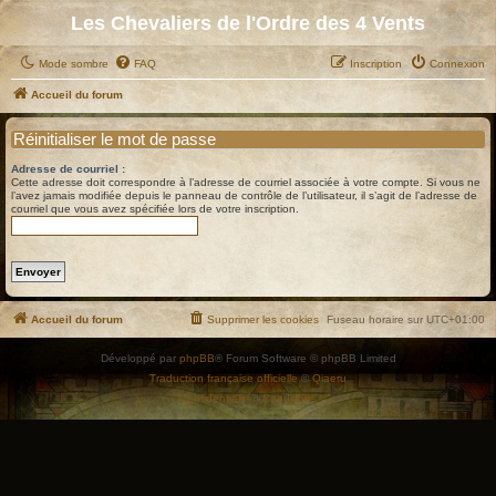
Les Chevaliers de l'Ordre des 4 Vents
Mode sombre
FAQ
Inscription
Connexion
Accueil du forum
Réinitialiser le mot de passe
Adresse de courriel :
Cette adresse doit correspondre à l’adresse de courriel associée à votre compte. Si vous ne
l’avez jamais modifiée depuis le panneau de contrôle de l’utilisateur, il s’agit de l’adresse de
courriel que vous avez spécifiée lors de votre inscription.
Accueil du forum
Supprimer les cookies
Fuseau horaire sur
UTC+01:00
Développé par
phpBB
® Forum Software © phpBB Limited
Traduction française officielle
©
Qiaeru
Confidentialité
|
Conditions