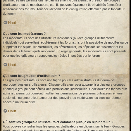
paramètres des permissions, le bannissement d’utilisateurs, la création de groupes
d’utilisateurs ou de modérateurs, etc. Ils peuvent également être habilités à modérer
l’ensemble des forums. Tout ceci dépend de la configuration effectuée par le fondateur
du forum.
Haut
Que sont les modérateurs ?
Les modérateurs sont des utilisateurs individuels (ou des groupes d’utilisateurs
individuels) qui surveillent régulièrement les forums. Ils ont la possibilité de modifier ou de
supprimer les sujets, les verrouiller, les déverrouiller, les déplacer, les fusionner et les
diviser dans le forum qu’ils modèrent. En règle générale, les modérateurs sont présents
pour que les utilisateurs respectent les règles imposées sur le forum.
Haut
Que sont les groupes d’utilisateurs ?
Les groupes d’utilisateurs sont une façon pour les administrateurs du forum de
regrouper plusieurs utilisateurs. Chaque utilisateur peut appartenir à plusieurs groupes
et chaque groupe peut détenir des permissions individuelles. Ceci facilite les tâches aux
administrateurs qui pourront modifier les permissions de plusieurs utilisateurs en une
seule fois, ou encore leur accorder des pouvoirs de modération, ou bien leur donner
accès à un forum privé.
Haut
Où sont les groupes d’utilisateurs et comment puis-je en rejoindre un ?
Vous pouvez consulter tous les groupes d’utilisateurs en cliquant sur le lien « Groupes
d’utilisateurs » depuis le panneau de contrôle de l’utilisateur. Si vous souhaitez en