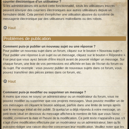
courrier électronique d’un utilisateur ?
Si les administrateurs ont activé cette fonctionnalité, seuls les utilisateurs inscrits
peuvent envoyer des courriers électroniques aux autres utilisateurs depuis un
formulaire dédié. Cela permet d’empêcher une utilisation abusive du système de
messagerie électronique par des utilisateurs malveillants ou des robots.
Haut
Problèmes de publication
Comment puis-je publier un nouveau sujet ou une réponse ?
Pour publier un nouveau sujet dans un forum, cliquez sur le bouton « Nouveau sujet ».
Pour publier une réponse à un sujet ou un message, cliquez sur le bouton « Répondre ».
Il se peut que vous ayez besoin d’être inscrit avant de pouvoir rédiger un message. Sur
chaque forum, une liste de vos permissions est affichée en bas de l’écran du forum ou
du sujet. Par exemple : vous pouvez publier de nouveaux sujets dans ce forum, vous
pouvez transférer des pièces jointes dans ce forum, etc.
Haut
Comment puis-je modifier ou supprimer un message ?
À moins que vous ne soyez un administrateur ou un modérateur du forum, vous ne
pouvez modifier ou supprimer que vos propres messages. Vous pouvez modifier un de
vos messages en cliquant le bouton adéquat, parfois dans une limite de temps après
que le message initial ait été publié. Si quelqu’un a déjà répondu à votre message, un
petit texte situé en dessous du message affichera le nombre de fois que vous l’avez
modifié, contenant la date et l’heure de la modification. Ce petit texte n’apparaîtra pas s’il
s’agit d’une modification effectuée par un modérateur ou un administrateur, bien qu’ils
puissent rédiger une raison discrète concernant leur modification. Veuillez noter que les