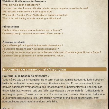
Web Push Notifications for Browsers
What are web push notifications?
How can I receive forum notification alerts on my computer or mobile device?
Will I receive notifications if I am logged out?
Why are the “Enable Push Notifications” buttons disabled?
What if I’m still having trouble receiving notifications?
Pièces jointes
Quelles pièces jointes sont autorisées sur ce forum ?
Comment puis-je retrouver toutes mes pièces jointes ?
À propos de phpBB
Qui a développé ce logiciel de forum de discussions ?
Pourquoi la fonctionnalité X n’est pas disponible ?
Qui dois-je contacter à propos de problèmes d’abus ou d’ordres légaux liés à ce forum ?
Comment puis-je contacter un administrateur du forum ?
Problèmes de connexion et d’inscription
Pourquoi ai-je besoin de m’inscrire ?
Vous n’êtes pas dans l’obligation de le faire, mais les administrateurs du forum peuvent
limiter la publication de messages aux utilisateurs inscrits. En vous inscrivant, vous
pouvez également avoir accès à des fonctionnalités supplémentaires qui ne sont pas
disponibles aux visiteurs, tels que l’affichage d’avatars personnalisés, l’utilisation de la
messagerie privée, l’envoi de courriers électroniques aux autres utilisateurs, l’adhésion
à un groupe d’utilisateurs, etc. L’inscription ne vous prend qu’un court instant, c’est
pourquoi nous vous recommandons de le faire.