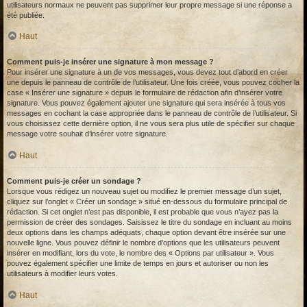
utilisateurs normaux ne peuvent pas supprimer leur propre message si une réponse a
été publiée.
Haut
Comment puis-je insérer une signature à mon message ?
Pour insérer une signature à un de vos messages, vous devez tout d’abord en créer
une depuis le panneau de contrôle de l’utilisateur. Une fois créée, vous pouvez cocher la
case « Insérer une signature » depuis le formulaire de rédaction afin d’insérer votre
signature. Vous pouvez également ajouter une signature qui sera insérée à tous vos
messages en cochant la case appropriée dans le panneau de contrôle de l’utilisateur. Si
vous choisissez cette dernière option, il ne vous sera plus utile de spécifier sur chaque
message votre souhait d’insérer votre signature.
Haut
Comment puis-je créer un sondage ?
Lorsque vous rédigez un nouveau sujet ou modifiez le premier message d’un sujet,
cliquez sur l’onglet « Créer un sondage » situé en-dessous du formulaire principal de
rédaction. Si cet onglet n’est pas disponible, il est probable que vous n’ayez pas la
permission de créer des sondages. Saisissez le titre du sondage en incluant au moins
deux options dans les champs adéquats, chaque option devant être insérée sur une
nouvelle ligne. Vous pouvez définir le nombre d’options que les utilisateurs peuvent
insérer en modifiant, lors du vote, le nombre des « Options par utilisateur ». Vous
pouvez également spécifier une limite de temps en jours et autoriser ou non les
utilisateurs à modifier leurs votes.
Haut