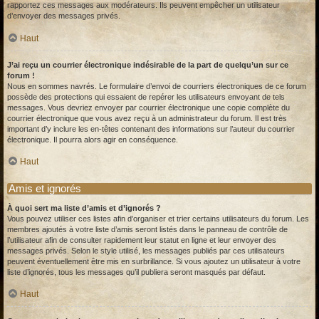
rapportez ces messages aux modérateurs. Ils peuvent empêcher un utilisateur
d’envoyer des messages privés.
Haut
J’ai reçu un courrier électronique indésirable de la part de quelqu’un sur ce
forum !
Nous en sommes navrés. Le formulaire d’envoi de courriers électroniques de ce forum
possède des protections qui essaient de repérer les utilisateurs envoyant de tels
messages. Vous devriez envoyer par courrier électronique une copie complète du
courrier électronique que vous avez reçu à un administrateur du forum. Il est très
important d’y inclure les en-têtes contenant des informations sur l’auteur du courrier
électronique. Il pourra alors agir en conséquence.
Haut
Amis et ignorés
À quoi sert ma liste d’amis et d’ignorés ?
Vous pouvez utiliser ces listes afin d’organiser et trier certains utilisateurs du forum. Les
membres ajoutés à votre liste d’amis seront listés dans le panneau de contrôle de
l’utilisateur afin de consulter rapidement leur statut en ligne et leur envoyer des
messages privés. Selon le style utilisé, les messages publiés par ces utilisateurs
peuvent éventuellement être mis en surbrillance. Si vous ajoutez un utilisateur à votre
liste d’ignorés, tous les messages qu’il publiera seront masqués par défaut.
Haut