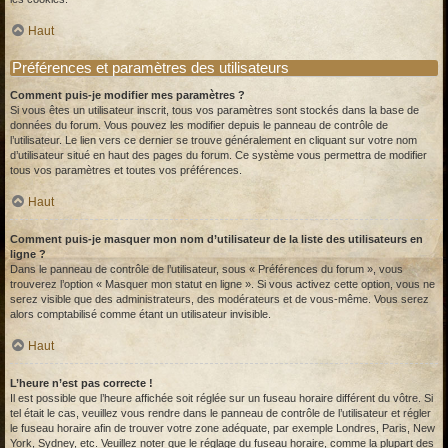
Haut
Préférences et paramètres des utilisateurs
Comment puis-je modifier mes paramètres ?
Si vous êtes un utilisateur inscrit, tous vos paramètres sont stockés dans la base de
données du forum. Vous pouvez les modifier depuis le panneau de contrôle de
l’utilisateur. Le lien vers ce dernier se trouve généralement en cliquant sur votre nom
d’utilisateur situé en haut des pages du forum. Ce système vous permettra de modifier
tous vos paramètres et toutes vos préférences.
Haut
Comment puis-je masquer mon nom d’utilisateur de la liste des utilisateurs en
ligne ?
Dans le panneau de contrôle de l’utilisateur, sous « Préférences du forum », vous
trouverez l’option « Masquer mon statut en ligne ». Si vous activez cette option, vous ne
serez visible que des administrateurs, des modérateurs et de vous-même. Vous serez
alors comptabilisé comme étant un utilisateur invisible.
Haut
L’heure n’est pas correcte !
Il est possible que l’heure affichée soit réglée sur un fuseau horaire différent du vôtre. Si
tel était le cas, veuillez vous rendre dans le panneau de contrôle de l’utilisateur et régler
le fuseau horaire afin de trouver votre zone adéquate, par exemple Londres, Paris, New
York, Sydney, etc. Veuillez noter que le réglage du fuseau horaire, comme la plupart des