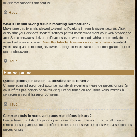
device that supports this feature.
Haut
What if I’m still having trouble receiving notifications?
Make sure this forum is allowed to send notifications in your browser settings. Also,
verify that your device’s system settings permit notifications from your web browser or
app. Some browsers deliver notifications even when closed, whilst others only do so
when the browser is open.
View this table for browser support information.
Finally, if
you’re using an ad blocker, review its settings to make sure it’s not configured to block
push notifications.
Haut
Pièces jointes
Quelles pièces jointes sont autorisées sur ce forum ?
Chaque administrateur peut autoriser ou interdire certains types de pièces jointes. Si
vous n’êtes pas certain de savoir ce qui est autorisé ou non, nous vous invitons à
contacter un administrateur du forum.
Haut
Comment puis-je retrouver toutes mes pièces jointes ?
Pour retrouver la liste des pièces jointes que vous avez transférées, veuillez vous
rendre dans le panneau de contrôle de l’utilisateur et suivre les liens vers la section des
pièces jointes.