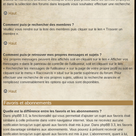
et dans la sélection des forums dans lesquels vous souhaitez effectuer une recherche.
Haut
Comment puis-je rechercher des membres ?
Veuillez vous rendre sur la liste des membres puis cliquer sur le lien « Trouver un
membre ».
Haut
Comment puis-je retrouver mes propres messages et sujets ?
Vos propres messages peuvent être affichés soit en cliquant sur le lien « Afficher vos
messages » dans le panneau de contrôle de l’utilisateur, soit en cliquant sur le lien
« Rechercher les messages de l’utilisateur » sur la page de votre propre profil ou soit en
cliquant sur le menu « Raccourcis » situé sur la partie supérieure du forum. Pour
effectuer une recherche de vos propres sujets, utilisez la recherche avancée et
remplissez convenablement les options qui vous sont disponibles.
Haut
Favoris et abonnements
Quelle est la différence entre les favoris et les abonnements ?
Dans phpBB 3.0, la fonctionnalité qui vous permettait d’ajouter un sujet aux favoris était
similaire à celle présente dans votre navigateur internet. Vous ne receviez aucune
notification lorsqu’un sujet ajouté aux favoris était mis à jour. Dans phpBB 3.3, les favoris
sont davantage similaires aux abonnements. Vous pouvez à présent recevoir une
notification lorsqu’un sujet ajouté aux favoris est mis à jour. L’abonnement, quant à lui,