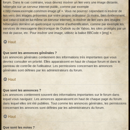
forum. Dans le cas contraire, vous devrez insérer un lien vers une image distante,
hébergée sur un serveur internet public, comme par exemple
« http://www.exemple.com/mon-image.gif ». Vous ne pourrez cependant ni insérer de
lien vers des images présentes sur votre propre ordinateur (à moins, bien évidemment,
que celui-ci soit en lui-même un serveur internet), ni insérer de lien vers des images
hébergées derrière un quelconque système d’authentification, comme par exemple les
services de messagerie électronique de Outlook ou de Yahoo, les sites protégés par un
mot de passe, etc. Pour insérer une image, utilisez la balise BBCode « [img] ».
Haut
Que sont les annonces générales ?
Les annonces générales contiennent des informations très importantes que vous
devriez consulter en priorité. Elles apparaissent en haut de chaque forum et dans le
panneau de contrôle de l’utilisateur. Les permissions concernant les annonces
générales sont définies par les administrateurs du forum.
Haut
Que sont les annonces ?
Les annonces contiennent souvent des informations importantes sur le forum dans
lequel vous naviguez. Les annonces apparaissent en haut de chaque page du forum
dans lequel elles ont été publiées. Tout comme les annonces générales, les permissions
concernant les annonces sont définies par les administrateurs du forum.
Haut
Que sont les notes ?