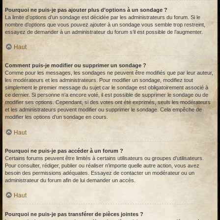
Pourquoi ne puis-je pas ajouter plus d’options à un sondage ?
La limite d’options d’un sondage est décidée par les administrateurs du forum. Si le
nombre d’options que vous pouvez ajouter à un sondage vous semble trop restreint,
essayez de demander à un administrateur du forum s’il est possible de l’augmenter.
Haut
Comment puis-je modifier ou supprimer un sondage ?
Comme pour les messages, les sondages ne peuvent être modifiés que par leur auteur,
les modérateurs et les administrateurs. Pour modifier un sondage, modifiez tout
simplement le premier message du sujet car le sondage est obligatoirement associé à
ce dernier. Si personne n’a encore voté, il est possible de supprimer le sondage ou de
modifier ses options. Cependant, si des votes ont été exprimés, seuls les modérateurs
et les administrateurs peuvent modifier ou supprimer le sondage. Cela empêche de
modifier les options d’un sondage en cours.
Haut
Pourquoi ne puis-je pas accéder à un forum ?
Certains forums peuvent être limités à certains utilisateurs ou groupes d’utilisateurs.
Pour consulter, rédiger, publier ou réaliser n’importe quelle autre action, vous avez
besoin des permissions adéquates. Essayez de contacter un modérateur ou un
administrateur du forum afin de lui demander un accès.
Haut
Pourquoi ne puis-je pas transférer de pièces jointes ?