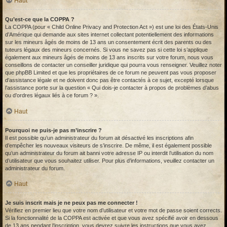
Haut
Qu’est-ce que la COPPA ?
La COPPA (pour « Child Online Privacy and Protection Act ») est une loi des États-Unis
d’Amérique qui demande aux sites internet collectant potentiellement des informations
sur les mineurs âgés de moins de 13 ans un consentement écrit des parents ou des
tuteurs légaux des mineurs concernés. Si vous ne savez pas si cette loi s’applique
également aux mineurs âgés de moins de 13 ans inscrits sur votre forum, nous vous
conseillons de contacter un conseiller juridique qui pourra vous renseigner. Veuillez noter
que phpBB Limited et que les propriétaires de ce forum ne peuvent pas vous proposer
d’assistance légale et ne doivent donc pas être contactés à ce sujet, excepté lorsque
l’assistance porte sur la question « Qui dois-je contacter à propos de problèmes d’abus
ou d’ordres légaux liés à ce forum ? ».
Haut
Pourquoi ne puis-je pas m’inscrire ?
Il est possible qu’un administrateur du forum ait désactivé les inscriptions afin
d’empêcher les nouveaux visiteurs de s’inscrire. De même, il est également possible
qu’un administrateur du forum ait banni votre adresse IP ou interdit l’utilisation du nom
d’utilisateur que vous souhaitez utiliser. Pour plus d’informations, veuillez contacter un
administrateur du forum.
Haut
Je suis inscrit mais je ne peux pas me connecter !
Vérifiez en premier lieu que votre nom d’utilisateur et votre mot de passe soient corrects.
Si la fonctionnalité de la COPPA est activée et que vous avez spécifié avoir en dessous
de 13 ans pendant l’inscription, vous devrez suivre les instructions que vous avez