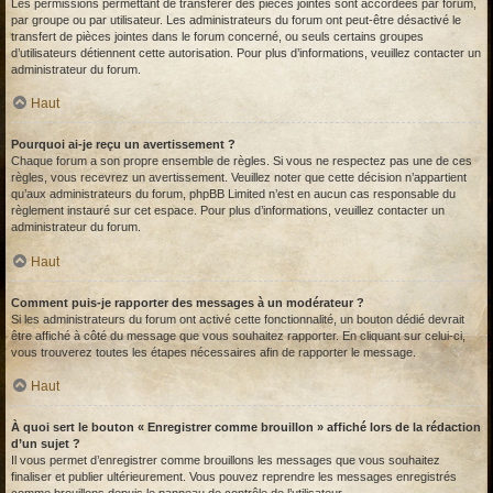
Les permissions permettant de transférer des pièces jointes sont accordées par forum,
par groupe ou par utilisateur. Les administrateurs du forum ont peut-être désactivé le
transfert de pièces jointes dans le forum concerné, ou seuls certains groupes
d’utilisateurs détiennent cette autorisation. Pour plus d’informations, veuillez contacter un
administrateur du forum.
Haut
Pourquoi ai-je reçu un avertissement ?
Chaque forum a son propre ensemble de règles. Si vous ne respectez pas une de ces
règles, vous recevrez un avertissement. Veuillez noter que cette décision n’appartient
qu’aux administrateurs du forum, phpBB Limited n’est en aucun cas responsable du
règlement instauré sur cet espace. Pour plus d’informations, veuillez contacter un
administrateur du forum.
Haut
Comment puis-je rapporter des messages à un modérateur ?
Si les administrateurs du forum ont activé cette fonctionnalité, un bouton dédié devrait
être affiché à côté du message que vous souhaitez rapporter. En cliquant sur celui-ci,
vous trouverez toutes les étapes nécessaires afin de rapporter le message.
Haut
À quoi sert le bouton « Enregistrer comme brouillon » affiché lors de la rédaction
d’un sujet ?
Il vous permet d’enregistrer comme brouillons les messages que vous souhaitez
finaliser et publier ultérieurement. Vous pouvez reprendre les messages enregistrés