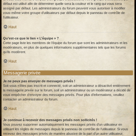
défaut est utilisé afin de déterminer quelle sera la couleur et le rang qui vous sera
assigné par défaut. Les administrateurs du forum peuvent vous autoriser à modifier
vous-même votre groupe d’utilisateurs par défaut depuis le panneau de contrôle de
l’utilisateur.
Haut
Qu’est-ce que le lien « L’équipe » ?
Cette page liste les membres de l’équipe du forum que sont les administrateurs et les
modérateurs, en plus de quelques informations supplémentaires tels que les forums
qu’ils modèrent.
Haut
Messagerie privée
Je ne peux pas envoyer de messages privés !
Soit vous n’êtes pas inscrit et connecté, soit un administrateur a désactivé entièrement
la messagerie privée sur le forum, soit un administrateur ou un modérateur a décidé de
vous empêcher d’envoyer des messages privés. Pour plus d’informations, veuillez
contacter un administrateur du forum.
Haut
Je continue à recevoir des messages privés non sollicités !
Vous pouvez supprimer automatiquement les messages privés d’un utilisateur en
utilisant les règles de messages depuis le panneau de contrôle de l’utilisateur. Si vous
recevez des messages privés de manière abusive de la part d’un autre utilisateur,