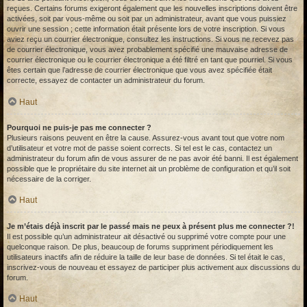
reçues. Certains forums exigeront également que les nouvelles inscriptions doivent être
activées, soit par vous-même ou soit par un administrateur, avant que vous puissiez
ouvrir une session ; cette information était présente lors de votre inscription. Si vous
aviez reçu un courrier électronique, consultez les instructions. Si vous ne recevez pas
de courrier électronique, vous avez probablement spécifié une mauvaise adresse de
courrier électronique ou le courrier électronique a été filtré en tant que pourriel. Si vous
êtes certain que l’adresse de courrier électronique que vous avez spécifiée était
correcte, essayez de contacter un administrateur du forum.
Haut
Pourquoi ne puis-je pas me connecter ?
Plusieurs raisons peuvent en être la cause. Assurez-vous avant tout que votre nom
d’utilisateur et votre mot de passe soient corrects. Si tel est le cas, contactez un
administrateur du forum afin de vous assurer de ne pas avoir été banni. Il est également
possible que le propriétaire du site internet ait un problème de configuration et qu’il soit
nécessaire de la corriger.
Haut
Je m’étais déjà inscrit par le passé mais ne peux à présent plus me connecter ?!
Il est possible qu’un administrateur ait désactivé ou supprimé votre compte pour une
quelconque raison. De plus, beaucoup de forums suppriment périodiquement les
utilisateurs inactifs afin de réduire la taille de leur base de données. Si tel était le cas,
inscrivez-vous de nouveau et essayez de participer plus activement aux discussions du
forum.
Haut