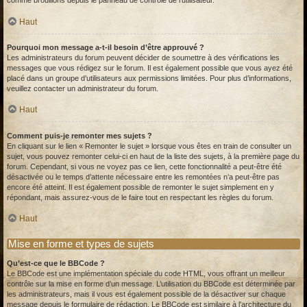
comme brouillons depuis le panneau de contrôle de l’utilisateur.
Haut
Pourquoi mon message a-t-il besoin d’être approuvé ?
Les administrateurs du forum peuvent décider de soumettre à des vérifications les
messages que vous rédigez sur le forum. Il est également possible que vous ayez été
placé dans un groupe d’utilisateurs aux permissions limitées. Pour plus d’informations,
veuillez contacter un administrateur du forum.
Haut
Comment puis-je remonter mes sujets ?
En cliquant sur le lien « Remonter le sujet » lorsque vous êtes en train de consulter un
sujet, vous pouvez remonter celui-ci en haut de la liste des sujets, à la première page du
forum. Cependant, si vous ne voyez pas ce lien, cette fonctionnalité a peut-être été
désactivée ou le temps d’attente nécessaire entre les remontées n’a peut-être pas
encore été atteint. Il est également possible de remonter le sujet simplement en y
répondant, mais assurez-vous de le faire tout en respectant les règles du forum.
Haut
Mise en forme et types de sujets
Qu’est-ce que le BBCode ?
Le BBCode est une implémentation spéciale du code HTML, vous offrant un meilleur
contrôle sur la mise en forme d’un message. L’utilisation du BBCode est déterminée par
les administrateurs, mais il vous est également possible de la désactiver sur chaque
message depuis le formulaire de rédaction. Le BBCode est similaire à l’architecture du