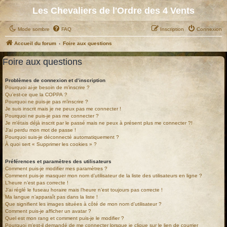
Les Chevaliers de l'Ordre des 4 Vents
Mode sombre
FAQ
Inscription
Connexion
Accueil du forum
Foire aux questions
Foire aux questions
Problèmes de connexion et d’inscription
Pourquoi ai-je besoin de m’inscrire ?
Qu’est-ce que la COPPA ?
Pourquoi ne puis-je pas m’inscrire ?
Je suis inscrit mais je ne peux pas me connecter !
Pourquoi ne puis-je pas me connecter ?
Je m’étais déjà inscrit par le passé mais ne peux à présent plus me connecter ?!
J’ai perdu mon mot de passe !
Pourquoi suis-je déconnecté automatiquement ?
À quoi sert « Supprimer les cookies » ?
Préférences et paramètres des utilisateurs
Comment puis-je modifier mes paramètres ?
Comment puis-je masquer mon nom d’utilisateur de la liste des utilisateurs en ligne ?
L’heure n’est pas correcte !
J’ai réglé le fuseau horaire mais l’heure n’est toujours pas correcte !
Ma langue n’apparaît pas dans la liste !
Que signifient les images situées à côté de mon nom d’utilisateur ?
Comment puis-je afficher un avatar ?
Quel est mon rang et comment puis-je le modifier ?
Pourquoi m’est-il demandé de me connecter lorsque je clique sur le lien de courrier