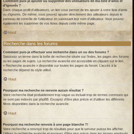
Comment puis-je ajouter ou supprimer des utilisateurs de ma liste d’amis et
d’ignorés ?
Dans chaque profil d’utilisateurs, un lien vous permet de les ajouter à votre liste d’amis
ou d’ignorés. De même, vous pouvez ajouter directement des utilisateurs depuis le
panneau de contrôle de l’utilisateur en saisissant leur nom d’utilisateur. Vous pouvez
également les supprimer de vos listes depuis cette même page.
Haut
Recherche dans les forums
Comment puis-je effectuer une recherche dans un ou des forums ?
Saisissez un terme dans la boîte de recherche située sur l’index, les pages des forums
ou les pages de sujets. La recherche avancée est accessible en cliquant sur le lien
« Recherche avancée » disponible sur toutes les pages du forum. L’accès à la
recherche dépend du style utilisé.
Haut
Pourquoi ma recherche ne renvoie aucun résultat ?
Votre recherche était probablement trop vague ou incluait trop de termes communs qui
ne sont pas indexés par phpBB. Essayez d’être plus précis et d’utiliser les différents
filtres disponibles dans la recherche avancée.
Haut
Pourquoi ma recherche renvoie à une page blanche ?!
Votre recherche a renvoyé trop de résultats pour que le serveur puisse les afficher.
Utilisez la recherche avancée et essayez d’être plus précis dans les termes employés