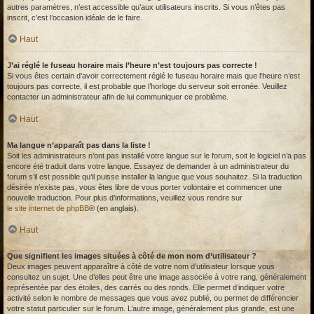
autres paramètres, n’est accessible qu’aux utilisateurs inscrits. Si vous n’êtes pas
inscrit, c’est l’occasion idéale de le faire.
Haut
J’ai réglé le fuseau horaire mais l’heure n’est toujours pas correcte !
Si vous êtes certain d’avoir correctement réglé le fuseau horaire mais que l’heure n’est
toujours pas correcte, il est probable que l’horloge du serveur soit erronée. Veuillez
contacter un administrateur afin de lui communiquer ce problème.
Haut
Ma langue n’apparaît pas dans la liste !
Soit les administrateurs n’ont pas installé votre langue sur le forum, soit le logiciel n’a pas
encore été traduit dans votre langue. Essayez de demander à un administrateur du
forum s’il est possible qu’il puisse installer la langue que vous souhaitez. Si la traduction
désirée n’existe pas, vous êtes libre de vous porter volontaire et commencer une
nouvelle traduction. Pour plus d’informations, veuillez vous rendre sur
le site internet de phpBB
® (en anglais).
Haut
Que signifient les images situées à côté de mon nom d’utilisateur ?
Deux images peuvent apparaître à côté de votre nom d’utilisateur lorsque vous
consultez un sujet. Une d’elles peut être une image associée à votre rang, généralement
représentée par des étoiles, des carrés ou des ronds. Elle permet d’indiquer votre
activité selon le nombre de messages que vous avez publié, ou permet de différencier
votre statut particulier sur le forum. L’autre image, généralement plus grande, est une