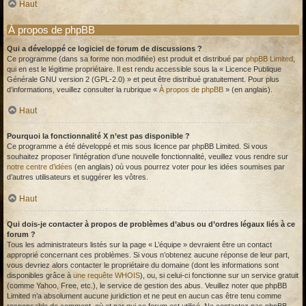
Haut
À propos de phpBB
Qui a développé ce logiciel de forum de discussions ?
Ce programme (dans sa forme non modifiée) est produit et distribué par
phpBB Limited
,
qui en est le légitime propriétaire. Il est rendu accessible sous la « Licence Publique
Générale GNU version 2 (GPL-2.0) » et peut être distribué gratuitement. Pour plus
d’informations, veuillez consulter la rubrique «
À propos de phpBB
» (en anglais).
Haut
Pourquoi la fonctionnalité X n’est pas disponible ?
Ce programme a été développé et mis sous licence par phpBB Limited. Si vous
souhaitez proposer l’intégration d’une nouvelle fonctionnalité, veuillez vous rendre sur
notre centre d’idées
(en anglais) où vous pourrez voter pour les idées soumises par
d’autres utilisateurs et suggérer les vôtres.
Haut
Qui dois-je contacter à propos de problèmes d’abus ou d’ordres légaux liés à ce
forum ?
Tous les administrateurs listés sur la page « L’équipe » devraient être un contact
approprié concernant ces problèmes. Si vous n’obtenez aucune réponse de leur part,
vous devriez alors contacter le propriétaire du domaine (dont les informations sont
disponibles grâce à
une requête WHOIS
), ou, si celui-ci fonctionne sur un service gratuit
(comme Yahoo, Free, etc.), le service de gestion des abus. Veuillez noter que phpBB
Limited n’a absolument aucune juridiction et ne peut en aucun cas être tenu comme