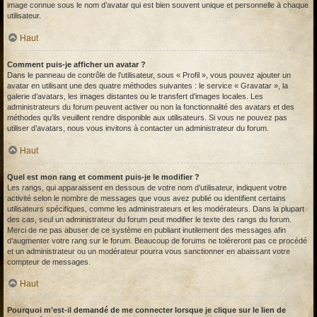
image connue sous le nom d’avatar qui est bien souvent unique et personnelle à chaque
utilisateur.
Haut
Comment puis-je afficher un avatar ?
Dans le panneau de contrôle de l’utilisateur, sous « Profil », vous pouvez ajouter un
avatar en utilisant une des quatre méthodes suivantes : le service « Gravatar », la
galerie d’avatars, les images distantes ou le transfert d’images locales. Les
administrateurs du forum peuvent activer ou non la fonctionnalité des avatars et des
méthodes qu’ils veuillent rendre disponible aux utilisateurs. Si vous ne pouvez pas
utiliser d’avatars, nous vous invitons à contacter un administrateur du forum.
Haut
Quel est mon rang et comment puis-je le modifier ?
Les rangs, qui apparaissent en dessous de votre nom d’utilisateur, indiquent votre
activité selon le nombre de messages que vous avez publié ou identifient certains
utilisateurs spécifiques, comme les administrateurs et les modérateurs. Dans la plupart
des cas, seul un administrateur du forum peut modifier le texte des rangs du forum.
Merci de ne pas abuser de ce système en publiant inutilement des messages afin
d’augmenter votre rang sur le forum. Beaucoup de forums ne toléreront pas ce procédé
et un administrateur ou un modérateur pourra vous sanctionner en abaissant votre
compteur de messages.
Haut
Pourquoi m’est-il demandé de me connecter lorsque je clique sur le lien de