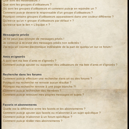
Que sont les modérateurs ?
Que sont les groupes d’utilisateurs ?
Où sont les groupes d’utilisateurs et comment puis-je en rejoindre un ?
Comment puis-je devenir le responsable d’un groupe d’utilisateurs ?
Pourquoi certains groupes d’utilisateurs apparaissent dans une couleur différente ?
Qu’est-ce qu’un « groupe d’utilisateurs par défaut » ?
Qu’est-ce que le lien « L’équipe » ?
Messagerie privée
Je ne peux pas envoyer de messages privés !
Je continue à recevoir des messages privés non sollicités !
J’ai reçu un courrier électronique indésirable de la part de quelqu’un sur ce forum !
Amis et ignorés
À quoi sert ma liste d’amis et d’ignorés ?
Comment puis-je ajouter ou supprimer des utilisateurs de ma liste d’amis et d’ignorés ?
Recherche dans les forums
Comment puis-je effectuer une recherche dans un ou des forums ?
Pourquoi ma recherche ne renvoie aucun résultat ?
Pourquoi ma recherche renvoie à une page blanche ?!
Comment puis-je rechercher des membres ?
Comment puis-je retrouver mes propres messages et sujets ?
Favoris et abonnements
Quelle est la différence entre les favoris et les abonnements ?
Comment puis-je ajouter aux favoris ou m’abonner à un sujet spécifique ?
Comment puis-je m’abonner à un forum spécifique ?
Comment puis-je résilier mes abonnements ?