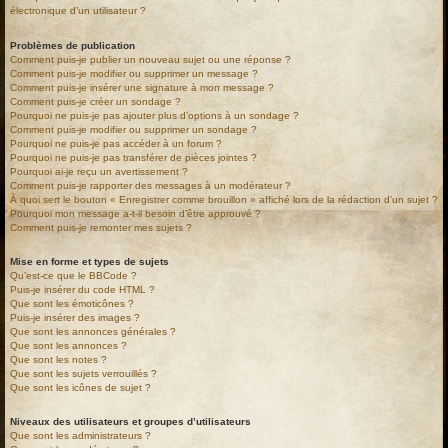
électronique d’un utilisateur ?
Problèmes de publication
Comment puis-je publier un nouveau sujet ou une réponse ?
Comment puis-je modifier ou supprimer un message ?
Comment puis-je insérer une signature à mon message ?
Comment puis-je créer un sondage ?
Pourquoi ne puis-je pas ajouter plus d’options à un sondage ?
Comment puis-je modifier ou supprimer un sondage ?
Pourquoi ne puis-je pas accéder à un forum ?
Pourquoi ne puis-je pas transférer de pièces jointes ?
Pourquoi ai-je reçu un avertissement ?
Comment puis-je rapporter des messages à un modérateur ?
À quoi sert le bouton « Enregistrer comme brouillon » affiché lors de la rédaction d’un sujet ?
Pourquoi mon message a-t-il besoin d’être approuvé ?
Comment puis-je remonter mes sujets ?
Mise en forme et types de sujets
Qu’est-ce que le BBCode ?
Puis-je insérer du code HTML ?
Que sont les émoticônes ?
Puis-je insérer des images ?
Que sont les annonces générales ?
Que sont les annonces ?
Que sont les notes ?
Que sont les sujets verrouillés ?
Que sont les icônes de sujet ?
Niveaux des utilisateurs et groupes d’utilisateurs
Que sont les administrateurs ?