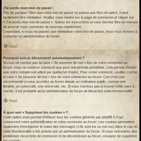
J’ai perdu mon mot de passe !
Pas de panique ! Bien que votre mot de passe ne puisse pas être récupéré, il peut
facilement être réinitialisé. Veuillez vous rendre sur la page de connexion et cliquer sur
« J’ai perdu mon mot de passe ». Suivez les instructions et vous devriez être en mesure
de pouvoir vous connecter de nouveau rapidement.
Cependant, si vous ne pouvez pas réinitialiser votre mot de passe, nous vous invitons à
contacter un administrateur du forum.
Haut
Pourquoi suis-je déconnecté automatiquement ?
Si vous ne cochez pas la case « Se souvenir de moi » lors de votre connexion au
forum, vous ne resterez connecté que pour une période prédéfinie. Cela permet d’éviter
que votre compte soit utilisé par quelqu’un d’autre. Pour rester connecté, veuillez cocher
la case « Se souvenir de moi » lors de votre connexion au forum. Ceci n’est pas
recommandé si vous accédez au forum depuis un ordinateur public, comme une
librairie, un cybercafé, une université, etc. Si vous n’arrivez pas à trouver cette case à
cocher, il est probable qu’un administrateur du forum ait désactivé cette fonctionnalité.
Haut
À quoi sert « Supprimer les cookies » ?
Cette option vous permet d’effacer tous les cookies générés par phpBB 3.3 qui
conservent votre authentification et votre connexion au forum. Les cookies permettent
également d’enregistrer le statut des messages (s’ils sont lus ou non lus) dans le cas où
cette fonctionnalité a été activée par un administrateur du forum. Si vous rencontrez des
problèmes récurrents de connexion et de déconnexion au forum, essayez de supprimer
les cookies.