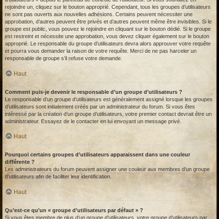
rejoindre un, cliquez sur le bouton approprié. Cependant, tous les groupes d’utilisateurs
ne sont pas ouverts aux nouvelles adhésions. Certains peuvent nécessiter une
approbation, d’autres peuvent être privés et d’autres peuvent même être invisibles. Si le
groupe est public, vous pouvez le rejoindre en cliquant sur le bouton dédié. Si le groupe
est restreint et nécessite une approbation, vous devez cliquer également sur le bouton
approprié. Le responsable du groupe d’utilisateurs devra alors approuver votre requête
et pourra vous demander la raison de votre requête. Merci de ne pas harceler un
responsable de groupe s’il refuse votre demande.
Haut
Comment puis-je devenir le responsable d’un groupe d’utilisateurs ?
Le responsable d’un groupe d’utilisateurs est généralement assigné lorsque les groupes
d’utilisateurs sont initialement créés par un administrateur du forum. Si vous êtes
intéressé par la création d’un groupe d’utilisateurs, votre premier contact devrait être un
administrateur. Essayez de le contacter en lui envoyant un message privé.
Haut
Pourquoi certains groupes d’utilisateurs apparaissent dans une couleur
différente ?
Les administrateurs du forum peuvent assigner une couleur aux membres d’un groupe
d’utilisateurs afin de faciliter leur identification.
Haut
Qu’est-ce qu’un « groupe d’utilisateurs par défaut » ?
Si vous êtes membre de plus d’un groupe d’utilisateurs, votre groupe d’utilisateurs par