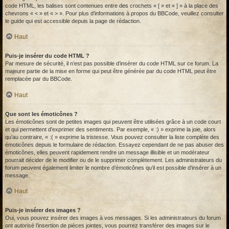
code HTML, les balises sont contenues entre des crochets « [ » et « ] » à la place des
chevrons « < » et « > ». Pour plus d’informations à propos du BBCode, veuillez consulter
le guide qui est accessible depuis la page de rédaction.
Haut
Puis-je insérer du code HTML ?
Par mesure de sécurité, il n’est pas possible d’insérer du code HTML sur ce forum. La
majeure partie de la mise en forme qui peut être générée par du code HTML peut être
remplacée par du BBCode.
Haut
Que sont les émoticônes ?
Les émoticônes sont de petites images qui peuvent être utilisées grâce à un code court
et qui permettent d’exprimer des sentiments. Par exemple, « :) » exprime la joie, alors
qu’au contraire, « :( » exprime la tristesse. Vous pouvez consulter la liste complète des
émoticônes depuis le formulaire de rédaction. Essayez cependant de ne pas abuser des
émoticônes, elles peuvent rapidement rendre un message illisible et un modérateur
pourrait décider de le modifier ou de le supprimer complètement. Les administrateurs du
forum peuvent également limiter le nombre d’émoticônes qu’il est possible d’insérer à un
message.
Haut
Puis-je insérer des images ?
Oui, vous pouvez insérer des images à vos messages. Si les administrateurs du forum
ont autorisé l’insertion de pièces jointes, vous pourrez transférer des images sur le