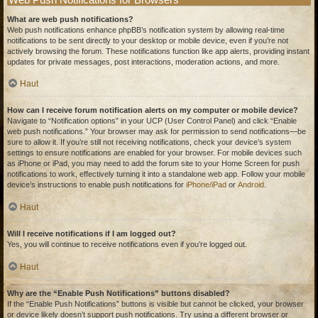
What are web push notifications?
Web push notifications enhance phpBB’s notification system by allowing real-time
notifications to be sent directly to your desktop or mobile device, even if you’re not
actively browsing the forum. These notifications function like app alerts, providing instant
updates for private messages, post interactions, moderation actions, and more.
Haut
How can I receive forum notification alerts on my computer or mobile device?
Navigate to “Notification options” in your UCP (User Control Panel) and click “Enable
web push notifications.” Your browser may ask for permission to send notifications—be
sure to allow it. If you’re still not receiving notifications, check your device’s system
settings to ensure notifications are enabled for your browser. For mobile devices such
as iPhone or iPad, you may need to add the forum site to your Home Screen for push
notifications to work, effectively turning it into a standalone web app. Follow your mobile
device’s instructions to enable push notifications for
iPhone/iPad
or
Android
.
Haut
Will I receive notifications if I am logged out?
Yes, you will continue to receive notifications even if you’re logged out.
Haut
Why are the “Enable Push Notifications” buttons disabled?
If the “Enable Push Notifications” buttons is visible but cannot be clicked, your browser
or device likely doesn’t support push notifications. Try using a different browser or