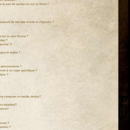
de la part de quelqu’un sur ce forum !
sateurs de ma liste d’amis et d’ignorés ?
ns un ou des forums ?
ltat ?
lanche ?!
ges et sujets ?
les abonnements ?
nner à un sujet spécifique ?
ique ?
n my computer or mobile device?
ons disabled?
cations?
 forum ?
jointes ?