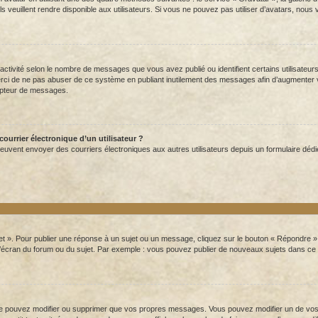
s veuillent rendre disponible aux utilisateurs. Si vous ne pouvez pas utiliser d’avatars, nous
 activité selon le nombre de messages que vous avez publié ou identifient certains utilisateu
Merci de ne pas abuser de ce système en publiant inutilement des messages afin d’augmenter
mpteur de messages.
ourrier électronique d’un utilisateur ?
rits peuvent envoyer des courriers électroniques aux autres utilisateurs depuis un formulaire
t ». Pour publier une réponse à un sujet ou un message, cliquez sur le bouton « Répondre ». 
’écran du forum ou du sujet. Par exemple : vous pouvez publier de nouveaux sujets dans ce 
 pouvez modifier ou supprimer que vos propres messages. Vous pouvez modifier un de vos m