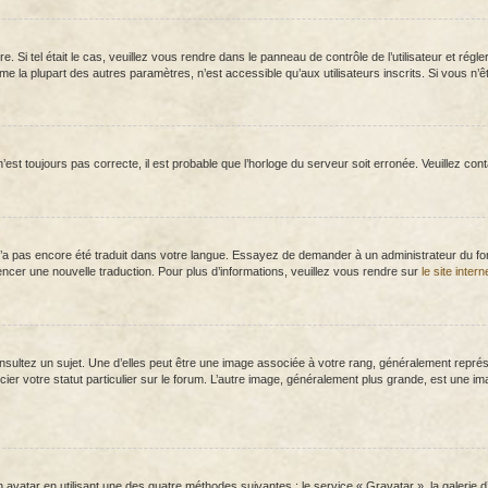
ôtre. Si tel était le cas, veuillez vous rendre dans le panneau de contrôle de l’utilisateur et r
la plupart des autres paramètres, n’est accessible qu’aux utilisateurs inscrits. Si vous n’êtes
n’est toujours pas correcte, il est probable que l’horloge du serveur soit erronée. Veuillez co
el n’a pas encore été traduit dans votre langue. Essayez de demander à un administrateur du foru
encer une nouvelle traduction. Pour plus d’informations, veuillez vous rendre sur
le site inter
sultez un sujet. Une d’elles peut être une image associée à votre rang, généralement représe
ier votre statut particulier sur le forum. L’autre image, généralement plus grande, est une i
n avatar en utilisant une des quatre méthodes suivantes : le service « Gravatar », la galerie 