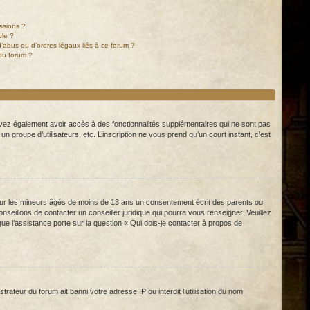
ssions ?
ble ?
’abus ou d’ordres légaux liés à ce forum ?
du forum ?
pouvez également avoir accès à des fonctionnalités supplémentaires qui ne sont pas
 un groupe d’utilisateurs, etc. L’inscription ne vous prend qu’un court instant, c’est
s sur les mineurs âgés de moins de 13 ans un consentement écrit des parents ou
eillons de contacter un conseiller juridique qui pourra vous renseigner. Veuillez
e l’assistance porte sur la question « Qui dois-je contacter à propos de
rateur du forum ait banni votre adresse IP ou interdit l’utilisation du nom