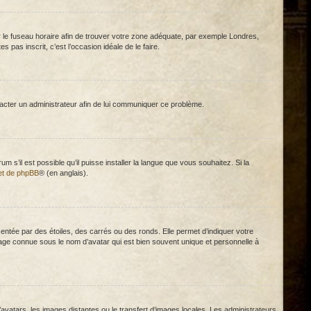
égler le fuseau horaire afin de trouver votre zone adéquate, par exemple Londres,
 pas inscrit, c’est l’occasion idéale de le faire.
ntacter un administrateur afin de lui communiquer ce problème.
m s’il est possible qu’il puisse installer la langue que vous souhaitez. Si la
net de phpBB
® (en anglais).
ntée par des étoiles, des carrés ou des ronds. Elle permet d’indiquer votre
mage connue sous le nom d’avatar qui est bien souvent unique et personnelle à
d’avatars, les images distantes ou le transfert d’images locales. Les administrateurs