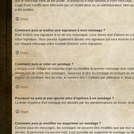
que le message initial ait été publié. Si quelqu’un a déjà répondu à votre message, 
s’agit d’une modification effectuée par un modérateur ou un administrateur, bien q
a été publiée.
Haut
Comment puis-je insérer une signature à mon message ?
Pour insérer une signature à un de vos messages, vous devez tout d’abord en créer 
votre signature. Vous pouvez également ajouter une signature qui sera insérée à to
sur chaque message votre souhait d’insérer votre signature.
Haut
Comment puis-je créer un sondage ?
Lorsque vous rédigez un nouveau sujet ou modifiez le premier message d’un sujet, c
permission de créer des sondages. Saisissez le titre du sondage en incluant au mo
insérer en modifiant, lors du vote, le nombre des « Options par utilisateur ». Vous 
Haut
Pourquoi ne puis-je pas ajouter plus d’options à un sondage ?
La limite d’options d’un sondage est décidée par les administrateurs du forum. Si
Haut
Comment puis-je modifier ou supprimer un sondage ?
Comme pour les messages, les sondages ne peuvent être modifiés que par leur aute
dernier. Si personne n’a encore voté, il est possible de supprimer le sondage ou 