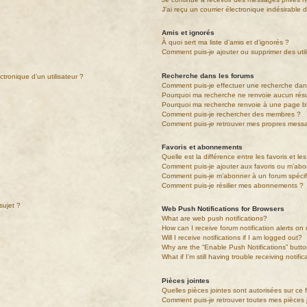
J’ai reçu un courrier électronique indésirable 
Amis et ignorés
À quoi sert ma liste d’amis et d’ignorés ?
Comment puis-je ajouter ou supprimer des utili
Recherche dans les forums
tronique d’un utilisateur ?
Comment puis-je effectuer une recherche da
Pourquoi ma recherche ne renvoie aucun résu
Pourquoi ma recherche renvoie à une page b
Comment puis-je rechercher des membres ?
Comment puis-je retrouver mes propres messa
Favoris et abonnements
Quelle est la différence entre les favoris et 
Comment puis-je ajouter aux favoris ou m’abo
Comment puis-je m’abonner à un forum spécif
Comment puis-je résilier mes abonnements ?
sujet ?
Web Push Notifications for Browsers
What are web push notifications?
How can I receive forum notification alerts o
Will I receive notifications if I am logged out?
Why are the “Enable Push Notifications” butt
What if I’m still having trouble receiving notifi
Pièces jointes
Quelles pièces jointes sont autorisées sur ce
Comment puis-je retrouver toutes mes pièces 