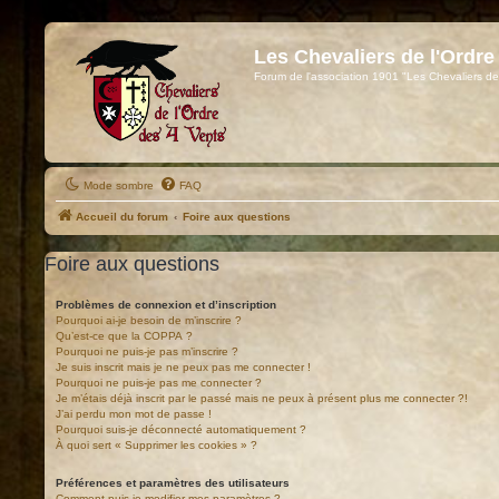
Les Chevaliers de l'Ordre
Forum de l'association 1901 "Les Chevaliers de
Mode sombre
FAQ
Accueil du forum
Foire aux questions
Foire aux questions
Problèmes de connexion et d’inscription
Pourquoi ai-je besoin de m’inscrire ?
Qu’est-ce que la COPPA ?
Pourquoi ne puis-je pas m’inscrire ?
Je suis inscrit mais je ne peux pas me connecter !
Pourquoi ne puis-je pas me connecter ?
Je m’étais déjà inscrit par le passé mais ne peux à présent plus me connecter ?!
J’ai perdu mon mot de passe !
Pourquoi suis-je déconnecté automatiquement ?
À quoi sert « Supprimer les cookies » ?
Préférences et paramètres des utilisateurs
Comment puis-je modifier mes paramètres ?