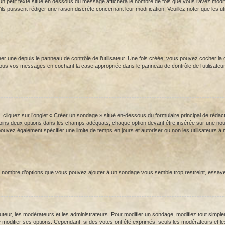
un petit texte situé en dessous du message affichera le nombre de fois que vous l’avez modifié, 
u’ils puissent rédiger une raison discrète concernant leur modification. Veuillez noter que l
une depuis le panneau de contrôle de l’utilisateur. Une fois créée, vous pouvez cocher la ca
us vos messages en cochant la case appropriée dans le panneau de contrôle de l’utilisateur. S
liquez sur l’onglet « Créer un sondage » situé en-dessous du formulaire principal de rédactio
ins deux options dans les champs adéquats, chaque option devant être insérée sur une nouvel
pouvez également spécifier une limite de temps en jours et autoriser ou non les utilisateurs à m
 le nombre d’options que vous pouvez ajouter à un sondage vous semble trop restreint, essaye
ur, les modérateurs et les administrateurs. Pour modifier un sondage, modifiez tout simple
de modifier ses options. Cependant, si des votes ont été exprimés, seuls les modérateurs et