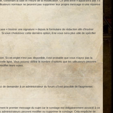
contenant la date et l’heure de la modification. Ce petit texte n’apparaîtra pas s’il
es utilisateurs normaux ne peuvent pas supprimer leur propre message si une réponse
se « Insérer une signature » depuis le formulaire de rédaction afin d’insérer
i vous choisissez cette dernière option, il ne vous sera plus utile de spécifier
n. Si cet onglet n’est pas disponible, il est probable que vous n’ayez pas la
le ligne. Vous pouvez définir le nombre d’options que les utilisateurs peuvent
odifier leurs votes.
z de demander à un administrateur du forum s’il est possible de l’augmenter.
ment le premier message du sujet car le sondage est obligatoirement associé à ce
 les administrateurs peuvent modifier ou supprimer le sondage. Cela empêche de