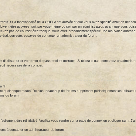
orrects. Si la fonctionnalité de la COPPA est activée et que vous avez spécifié avoir en desso
vent être activées, soit par vous-même ou soit par un administrateur, avant que vous puissiez
cevez pas de courrier électronique, vous avez probablement spécifié une mauvaise adresse de c
e était correcte, essayez de contacter un administrateur du forum.
d’utilisateur et votre mot de passe soient corrects. Si tel est le cas, contactez un administr
 soit nécessaire de la corriger.
er ?!
 quelconque raison. De plus, beaucoup de forums suppriment périodiquement les utilisateurs ina
ons du forum.
acilement être réinitialisé. Veuillez vous rendre sur la page de connexion et cliquer sur « J’
tons à contacter un administrateur du forum.