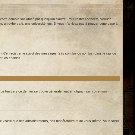
re compte soit utilisé par quelqu’un d’autre. Pour rester connecté, veuillez
 un cybercafé, une université, etc. Si vous n’arrivez pas à trouver cette case à
 d’enregistrer le statut des messages (s’ils sont lus ou non lus) dans le cas où
er les cookies.
. Le lien vers ce dernier se trouve généralement en cliquant sur votre nom
serez visible que des administrateurs, des modérateurs et de vous-même. Vous serez