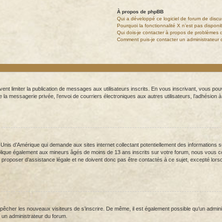
À propos de phpBB
Qui a développé ce logiciel de forum de discu
Pourquoi la fonctionnalité X n’est pas disponi
Qui dois-je contacter à propos de problèmes d
Comment puis-je contacter un administrateur 
uvent limiter la publication de messages aux utilisateurs inscrits. En vous inscrivant, vous 
 de la messagerie privée, l’envoi de courriers électroniques aux autres utilisateurs, l’adhésion à
s-Unis d’Amérique qui demande aux sites internet collectant potentiellement des information
lique également aux mineurs âgés de moins de 13 ans inscrits sur votre forum, nous vous cons
proposer d’assistance légale et ne doivent donc pas être contactés à ce sujet, excepté lorsqu
empêcher les nouveaux visiteurs de s’inscrire. De même, il est également possible qu’un administ
er un administrateur du forum.