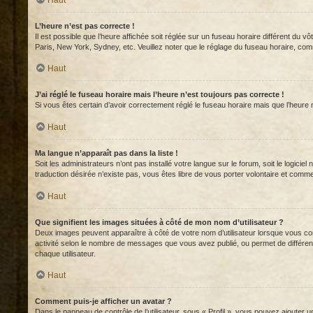
L’heure n’est pas correcte !
Il est possible que l’heure affichée soit réglée sur un fuseau horaire différent du v
Paris, New York, Sydney, etc. Veuillez noter que le réglage du fuseau horaire, comme 
Haut
J’ai réglé le fuseau horaire mais l’heure n’est toujours pas correcte !
Si vous êtes certain d’avoir correctement réglé le fuseau horaire mais que l’heure 
Haut
Ma langue n’apparaît pas dans la liste !
Soit les administrateurs n’ont pas installé votre langue sur le forum, soit le logici
traduction désirée n’existe pas, vous êtes libre de vous porter volontaire et comm
Haut
Que signifient les images situées à côté de mon nom d’utilisateur ?
Deux images peuvent apparaître à côté de votre nom d’utilisateur lorsque vous con
activité selon le nombre de messages que vous avez publié, ou permet de différenc
chaque utilisateur.
Haut
Comment puis-je afficher un avatar ?
Dans le panneau de contrôle de l’utilisateur, sous « Profil », vous pouvez ajouter u