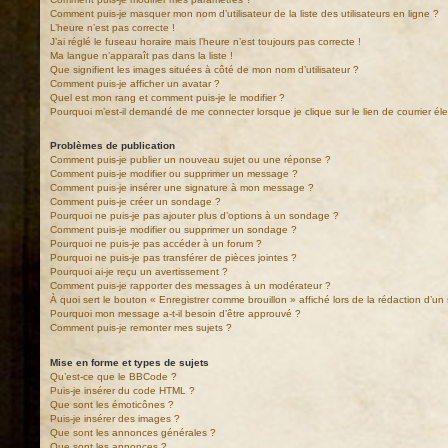
Comment puis-je masquer mon nom d’utilisateur de la liste des utilisateurs en ligne ?
L’heure n’est pas correcte !
J’ai réglé le fuseau horaire mais l’heure n’est toujours pas correcte !
Ma langue n’apparaît pas dans la liste !
Que signifient les images situées à côté de mon nom d’utilisateur ?
Comment puis-je afficher un avatar ?
Quel est mon rang et comment puis-je le modifier ?
Pourquoi m’est-il demandé de me connecter lorsque je clique sur le lien de courrier élec
Problèmes de publication
Comment puis-je publier un nouveau sujet ou une réponse ?
Comment puis-je modifier ou supprimer un message ?
Comment puis-je insérer une signature à mon message ?
Comment puis-je créer un sondage ?
Pourquoi ne puis-je pas ajouter plus d’options à un sondage ?
Comment puis-je modifier ou supprimer un sondage ?
Pourquoi ne puis-je pas accéder à un forum ?
Pourquoi ne puis-je pas transférer de pièces jointes ?
Pourquoi ai-je reçu un avertissement ?
Comment puis-je rapporter des messages à un modérateur ?
À quoi sert le bouton « Enregistrer comme brouillon » affiché lors de la rédaction d’un 
Pourquoi mon message a-t-il besoin d’être approuvé ?
Comment puis-je remonter mes sujets ?
Mise en forme et types de sujets
Qu’est-ce que le BBCode ?
Puis-je insérer du code HTML ?
Que sont les émoticônes ?
Puis-je insérer des images ?
Que sont les annonces générales ?
Que sont les annonces ?