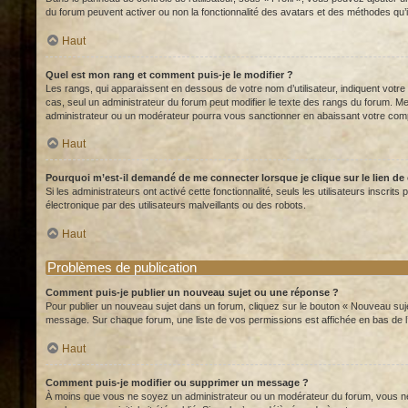
du forum peuvent activer ou non la fonctionnalité des avatars et des méthodes qu’il
Haut
Quel est mon rang et comment puis-je le modifier ?
Les rangs, qui apparaissent en dessous de votre nom d’utilisateur, indiquent votre
cas, seul un administrateur du forum peut modifier le texte des rangs du forum. 
administrateur ou un modérateur pourra vous sanctionner en abaissant votre co
Haut
Pourquoi m’est-il demandé de me connecter lorsque je clique sur le lien de c
Si les administrateurs ont activé cette fonctionnalité, seuls les utilisateurs insc
électronique par des utilisateurs malveillants ou des robots.
Haut
Problèmes de publication
Comment puis-je publier un nouveau sujet ou une réponse ?
Pour publier un nouveau sujet dans un forum, cliquez sur le bouton « Nouveau suje
message. Sur chaque forum, une liste de vos permissions est affichée en bas de l
Haut
Comment puis-je modifier ou supprimer un message ?
À moins que vous ne soyez un administrateur ou un modérateur du forum, vous ne