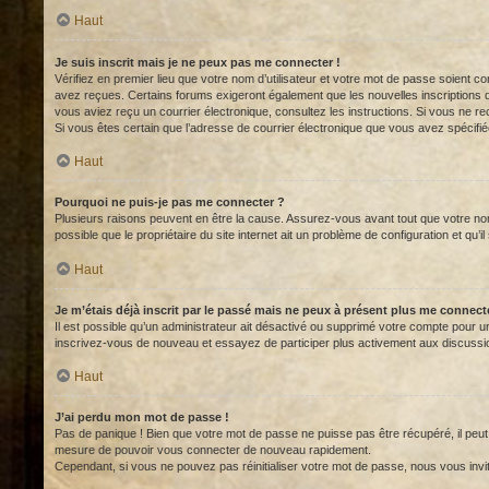
Haut
Je suis inscrit mais je ne peux pas me connecter !
Vérifiez en premier lieu que votre nom d’utilisateur et votre mot de passe soient c
avez reçues. Certains forums exigeront également que les nouvelles inscriptions doi
vous aviez reçu un courrier électronique, consultez les instructions. Si vous ne re
Si vous êtes certain que l’adresse de courrier électronique que vous avez spécifié
Haut
Pourquoi ne puis-je pas me connecter ?
Plusieurs raisons peuvent en être la cause. Assurez-vous avant tout que votre nom 
possible que le propriétaire du site internet ait un problème de configuration et qu’il
Haut
Je m’étais déjà inscrit par le passé mais ne peux à présent plus me connect
Il est possible qu’un administrateur ait désactivé ou supprimé votre compte pour une
inscrivez-vous de nouveau et essayez de participer plus activement aux discussi
Haut
J’ai perdu mon mot de passe !
Pas de panique ! Bien que votre mot de passe ne puisse pas être récupéré, il peut f
mesure de pouvoir vous connecter de nouveau rapidement.
Cependant, si vous ne pouvez pas réinitialiser votre mot de passe, nous vous invi