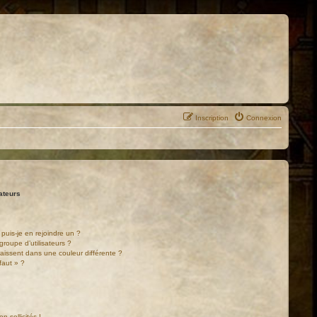
Inscription
Connexion
sateurs
puis-je en rejoindre un ?
roupe d’utilisateurs ?
raissent dans une couleur différente ?
faut » ?
!
 sollicités !