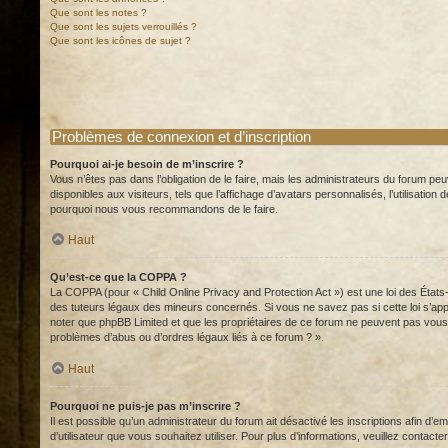
Que sont les notes ?
Que sont les sujets verrouillés ?
Que sont les icônes de sujet ?
Problèmes de connexion et d’inscription
Pourquoi ai-je besoin de m’inscrire ?
Vous n’êtes pas dans l’obligation de le faire, mais les administrateurs du forum pe
disponibles aux visiteurs, tels que l’affichage d’avatars personnalisés, l’utilisation
pourquoi nous vous recommandons de le faire.
Haut
Qu’est-ce que la COPPA ?
La COPPA (pour « Child Online Privacy and Protection Act ») est une loi des État
des tuteurs légaux des mineurs concernés. Si vous ne savez pas si cette loi s’app
noter que phpBB Limited et que les propriétaires de ce forum ne peuvent pas vous 
problèmes d’abus ou d’ordres légaux liés à ce forum ? ».
Haut
Pourquoi ne puis-je pas m’inscrire ?
Il est possible qu’un administrateur du forum ait désactivé les inscriptions afin d’
d’utilisateur que vous souhaitez utiliser. Pour plus d’informations, veuillez contact