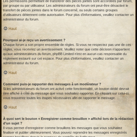
Les permissions permettant de transférer des pièces jointes sont accordées par forum,
par groupe ou par utilisateur. Les administrateurs du forum ont peut-être désactivé le
transfert de pièces jointes dans le forum concerné, ou seuls certains groupes
d’utilisateurs détiennent cette autorisation. Pour plus d’informations, veuillez contacter un
administrateur du forum.
Haut
Pourquoi ai-je reçu un avertissement ?
Chaque forum a son propre ensemble de règles. Si vous ne respectez pas une de ces
règles, vous recevrez un avertissement. Veuillez noter que cette décision n’appartient
qu’aux administrateurs du forum, phpBB Limited n’est en aucun cas responsable du
règlement instauré sur cet espace. Pour plus d’informations, veuillez contacter un
administrateur du forum.
Haut
Comment puis-je rapporter des messages à un modérateur ?
Si les administrateurs du forum ont activé cette fonctionnalité, un bouton dédié devrait
être affiché à côté du message que vous souhaitez rapporter. En cliquant sur celui-ci,
vous trouverez toutes les étapes nécessaires afin de rapporter le message.
Haut
À quoi sert le bouton « Enregistrer comme brouillon » affiché lors de la rédaction
d’un sujet ?
Il vous permet d’enregistrer comme brouillons les messages que vous souhaitez
finaliser et publier ultérieurement. Vous pouvez reprendre les messages enregistrés