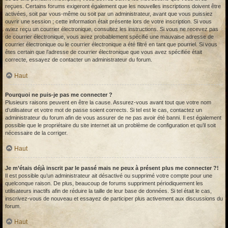
reçues. Certains forums exigeront également que les nouvelles inscriptions doivent être
activées, soit par vous-même ou soit par un administrateur, avant que vous puissiez
ouvrir une session ; cette information était présente lors de votre inscription. Si vous
aviez reçu un courrier électronique, consultez les instructions. Si vous ne recevez pas
de courrier électronique, vous avez probablement spécifié une mauvaise adresse de
courrier électronique ou le courrier électronique a été filtré en tant que pourriel. Si vous
êtes certain que l’adresse de courrier électronique que vous avez spécifiée était
correcte, essayez de contacter un administrateur du forum.
Haut
Pourquoi ne puis-je pas me connecter ?
Plusieurs raisons peuvent en être la cause. Assurez-vous avant tout que votre nom
d’utilisateur et votre mot de passe soient corrects. Si tel est le cas, contactez un
administrateur du forum afin de vous assurer de ne pas avoir été banni. Il est également
possible que le propriétaire du site internet ait un problème de configuration et qu’il soit
nécessaire de la corriger.
Haut
Je m’étais déjà inscrit par le passé mais ne peux à présent plus me connecter ?!
Il est possible qu’un administrateur ait désactivé ou supprimé votre compte pour une
quelconque raison. De plus, beaucoup de forums suppriment périodiquement les
utilisateurs inactifs afin de réduire la taille de leur base de données. Si tel était le cas,
inscrivez-vous de nouveau et essayez de participer plus activement aux discussions du
forum.
Haut