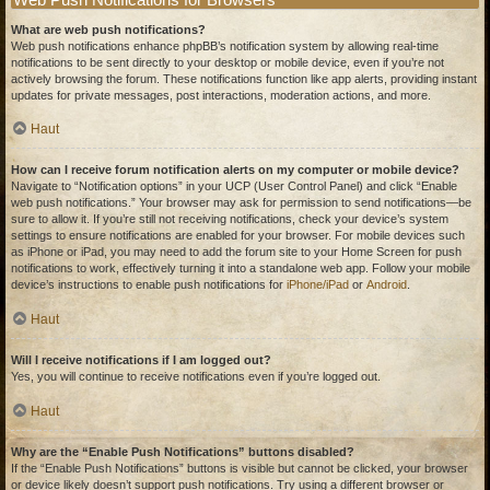
What are web push notifications?
Web push notifications enhance phpBB’s notification system by allowing real-time
notifications to be sent directly to your desktop or mobile device, even if you’re not
actively browsing the forum. These notifications function like app alerts, providing instant
updates for private messages, post interactions, moderation actions, and more.
Haut
How can I receive forum notification alerts on my computer or mobile device?
Navigate to “Notification options” in your UCP (User Control Panel) and click “Enable
web push notifications.” Your browser may ask for permission to send notifications—be
sure to allow it. If you’re still not receiving notifications, check your device’s system
settings to ensure notifications are enabled for your browser. For mobile devices such
as iPhone or iPad, you may need to add the forum site to your Home Screen for push
notifications to work, effectively turning it into a standalone web app. Follow your mobile
device’s instructions to enable push notifications for
iPhone/iPad
or
Android
.
Haut
Will I receive notifications if I am logged out?
Yes, you will continue to receive notifications even if you’re logged out.
Haut
Why are the “Enable Push Notifications” buttons disabled?
If the “Enable Push Notifications” buttons is visible but cannot be clicked, your browser
or device likely doesn’t support push notifications. Try using a different browser or