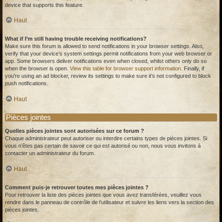
device that supports this feature.
Haut
What if I’m still having trouble receiving notifications?
Make sure this forum is allowed to send notifications in your browser settings. Also,
verify that your device’s system settings permit notifications from your web browser or
app. Some browsers deliver notifications even when closed, whilst others only do so
when the browser is open.
View this table for browser support information.
Finally, if
you’re using an ad blocker, review its settings to make sure it’s not configured to block
push notifications.
Haut
Pièces jointes
Quelles pièces jointes sont autorisées sur ce forum ?
Chaque administrateur peut autoriser ou interdire certains types de pièces jointes. Si
vous n’êtes pas certain de savoir ce qui est autorisé ou non, nous vous invitons à
contacter un administrateur du forum.
Haut
Comment puis-je retrouver toutes mes pièces jointes ?
Pour retrouver la liste des pièces jointes que vous avez transférées, veuillez vous
rendre dans le panneau de contrôle de l’utilisateur et suivre les liens vers la section des
pièces jointes.