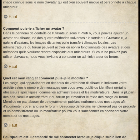
image connue sous le nom d’avatar qui est bien souvent unique et personnelle à chaque
utilisateur.
Haut
Comment puis-je afficher un avatar ?
Dans le panneau de contrôle de l’utilisateur, sous « Profil », vous pouvez ajouter un
avatar en utilisant une des quatre méthodes suivantes : le service « Gravatar », la
galerie d’avatars, les images distantes ou le transfert d’images locales. Les
administrateurs du forum peuvent activer ou non la fonctionnalité des avatars et des
méthodes qu’ils veuillent rendre disponible aux utilisateurs. Si vous ne pouvez pas
utiliser d’avatars, nous vous invitons à contacter un administrateur du forum.
Haut
Quel est mon rang et comment puis-je le modifier ?
Les rangs, qui apparaissent en dessous de votre nom d’utilisateur, indiquent votre
activité selon le nombre de messages que vous avez publié ou identifient certains
utilisateurs spécifiques, comme les administrateurs et les modérateurs. Dans la plupart
des cas, seul un administrateur du forum peut modifier le texte des rangs du forum.
Merci de ne pas abuser de ce système en publiant inutilement des messages afin
d’augmenter votre rang sur le forum. Beaucoup de forums ne toléreront pas ce procédé
et un administrateur ou un modérateur pourra vous sanctionner en abaissant votre
compteur de messages.
Haut
Pourquoi m’est-il demandé de me connecter lorsque je clique sur le lien de