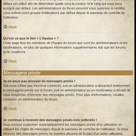
défaut est utilisé afin de déterminer quelle sera la couleur et le rang qui vous sera
assigné par défaut. Les administrateurs du forum peuvent vous autoriser à modifier
vous-même votre groupe d’utilisateurs par défaut depuis le panneau de contrôle de
l’utilisateur.
Haut
Qu’est-ce que le lien « L’équipe » ?
Cette page liste les membres de l’équipe du forum que sont les administrateurs et les
modérateurs, en plus de quelques informations supplémentaires tels que les forums
qu’ils modèrent.
Haut
Messagerie privée
Je ne peux pas envoyer de messages privés !
Soit vous n’êtes pas inscrit et connecté, soit un administrateur a désactivé entièrement
la messagerie privée sur le forum, soit un administrateur ou un modérateur a décidé de
vous empêcher d’envoyer des messages privés. Pour plus d’informations, veuillez
contacter un administrateur du forum.
Haut
Je continue à recevoir des messages privés non sollicités !
Vous pouvez supprimer automatiquement les messages privés d’un utilisateur en
utilisant les règles de messages depuis le panneau de contrôle de l’utilisateur. Si vous
recevez des messages privés de manière abusive de la part d’un autre utilisateur,