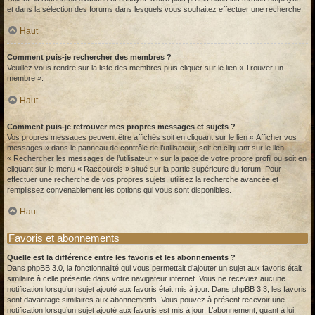
et dans la sélection des forums dans lesquels vous souhaitez effectuer une recherche.
Haut
Comment puis-je rechercher des membres ?
Veuillez vous rendre sur la liste des membres puis cliquer sur le lien « Trouver un
membre ».
Haut
Comment puis-je retrouver mes propres messages et sujets ?
Vos propres messages peuvent être affichés soit en cliquant sur le lien « Afficher vos
messages » dans le panneau de contrôle de l’utilisateur, soit en cliquant sur le lien
« Rechercher les messages de l’utilisateur » sur la page de votre propre profil ou soit en
cliquant sur le menu « Raccourcis » situé sur la partie supérieure du forum. Pour
effectuer une recherche de vos propres sujets, utilisez la recherche avancée et
remplissez convenablement les options qui vous sont disponibles.
Haut
Favoris et abonnements
Quelle est la différence entre les favoris et les abonnements ?
Dans phpBB 3.0, la fonctionnalité qui vous permettait d’ajouter un sujet aux favoris était
similaire à celle présente dans votre navigateur internet. Vous ne receviez aucune
notification lorsqu’un sujet ajouté aux favoris était mis à jour. Dans phpBB 3.3, les favoris
sont davantage similaires aux abonnements. Vous pouvez à présent recevoir une
notification lorsqu’un sujet ajouté aux favoris est mis à jour. L’abonnement, quant à lui,