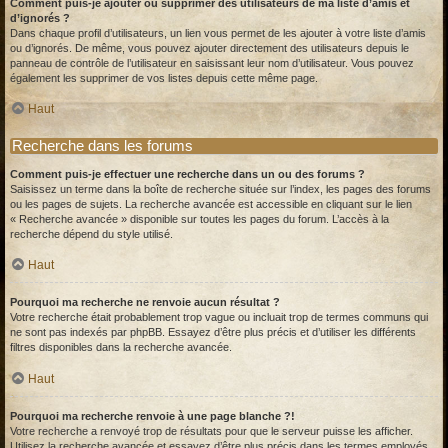
Comment puis-je ajouter ou supprimer des utilisateurs de ma liste d’amis et
d’ignorés ?
Dans chaque profil d’utilisateurs, un lien vous permet de les ajouter à votre liste d’amis
ou d’ignorés. De même, vous pouvez ajouter directement des utilisateurs depuis le
panneau de contrôle de l’utilisateur en saisissant leur nom d’utilisateur. Vous pouvez
également les supprimer de vos listes depuis cette même page.
Haut
Recherche dans les forums
Comment puis-je effectuer une recherche dans un ou des forums ?
Saisissez un terme dans la boîte de recherche située sur l’index, les pages des forums
ou les pages de sujets. La recherche avancée est accessible en cliquant sur le lien
« Recherche avancée » disponible sur toutes les pages du forum. L’accès à la
recherche dépend du style utilisé.
Haut
Pourquoi ma recherche ne renvoie aucun résultat ?
Votre recherche était probablement trop vague ou incluait trop de termes communs qui
ne sont pas indexés par phpBB. Essayez d’être plus précis et d’utiliser les différents
filtres disponibles dans la recherche avancée.
Haut
Pourquoi ma recherche renvoie à une page blanche ?!
Votre recherche a renvoyé trop de résultats pour que le serveur puisse les afficher.
Utilisez la recherche avancée et essayez d’être plus précis dans les termes employés