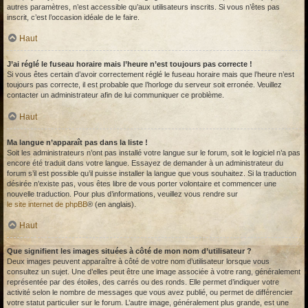
autres paramètres, n’est accessible qu’aux utilisateurs inscrits. Si vous n’êtes pas
inscrit, c’est l’occasion idéale de le faire.
Haut
J’ai réglé le fuseau horaire mais l’heure n’est toujours pas correcte !
Si vous êtes certain d’avoir correctement réglé le fuseau horaire mais que l’heure n’est
toujours pas correcte, il est probable que l’horloge du serveur soit erronée. Veuillez
contacter un administrateur afin de lui communiquer ce problème.
Haut
Ma langue n’apparaît pas dans la liste !
Soit les administrateurs n’ont pas installé votre langue sur le forum, soit le logiciel n’a pas
encore été traduit dans votre langue. Essayez de demander à un administrateur du
forum s’il est possible qu’il puisse installer la langue que vous souhaitez. Si la traduction
désirée n’existe pas, vous êtes libre de vous porter volontaire et commencer une
nouvelle traduction. Pour plus d’informations, veuillez vous rendre sur
le site internet de phpBB
® (en anglais).
Haut
Que signifient les images situées à côté de mon nom d’utilisateur ?
Deux images peuvent apparaître à côté de votre nom d’utilisateur lorsque vous
consultez un sujet. Une d’elles peut être une image associée à votre rang, généralement
représentée par des étoiles, des carrés ou des ronds. Elle permet d’indiquer votre
activité selon le nombre de messages que vous avez publié, ou permet de différencier
votre statut particulier sur le forum. L’autre image, généralement plus grande, est une