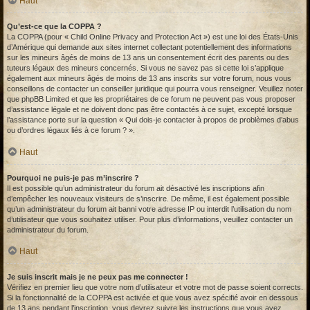
Haut
Qu’est-ce que la COPPA ?
La COPPA (pour « Child Online Privacy and Protection Act ») est une loi des États-Unis
d’Amérique qui demande aux sites internet collectant potentiellement des informations
sur les mineurs âgés de moins de 13 ans un consentement écrit des parents ou des
tuteurs légaux des mineurs concernés. Si vous ne savez pas si cette loi s’applique
également aux mineurs âgés de moins de 13 ans inscrits sur votre forum, nous vous
conseillons de contacter un conseiller juridique qui pourra vous renseigner. Veuillez noter
que phpBB Limited et que les propriétaires de ce forum ne peuvent pas vous proposer
d’assistance légale et ne doivent donc pas être contactés à ce sujet, excepté lorsque
l’assistance porte sur la question « Qui dois-je contacter à propos de problèmes d’abus
ou d’ordres légaux liés à ce forum ? ».
Haut
Pourquoi ne puis-je pas m’inscrire ?
Il est possible qu’un administrateur du forum ait désactivé les inscriptions afin
d’empêcher les nouveaux visiteurs de s’inscrire. De même, il est également possible
qu’un administrateur du forum ait banni votre adresse IP ou interdit l’utilisation du nom
d’utilisateur que vous souhaitez utiliser. Pour plus d’informations, veuillez contacter un
administrateur du forum.
Haut
Je suis inscrit mais je ne peux pas me connecter !
Vérifiez en premier lieu que votre nom d’utilisateur et votre mot de passe soient corrects.
Si la fonctionnalité de la COPPA est activée et que vous avez spécifié avoir en dessous
de 13 ans pendant l’inscription, vous devrez suivre les instructions que vous avez