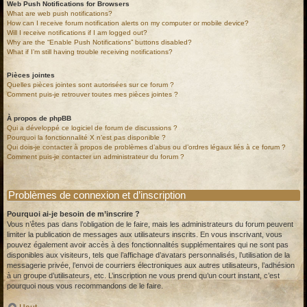
Web Push Notifications for Browsers
What are web push notifications?
How can I receive forum notification alerts on my computer or mobile device?
Will I receive notifications if I am logged out?
Why are the “Enable Push Notifications” buttons disabled?
What if I’m still having trouble receiving notifications?
Pièces jointes
Quelles pièces jointes sont autorisées sur ce forum ?
Comment puis-je retrouver toutes mes pièces jointes ?
À propos de phpBB
Qui a développé ce logiciel de forum de discussions ?
Pourquoi la fonctionnalité X n’est pas disponible ?
Qui dois-je contacter à propos de problèmes d’abus ou d’ordres légaux liés à ce forum ?
Comment puis-je contacter un administrateur du forum ?
Problèmes de connexion et d’inscription
Pourquoi ai-je besoin de m’inscrire ?
Vous n’êtes pas dans l’obligation de le faire, mais les administrateurs du forum peuvent
limiter la publication de messages aux utilisateurs inscrits. En vous inscrivant, vous
pouvez également avoir accès à des fonctionnalités supplémentaires qui ne sont pas
disponibles aux visiteurs, tels que l’affichage d’avatars personnalisés, l’utilisation de la
messagerie privée, l’envoi de courriers électroniques aux autres utilisateurs, l’adhésion
à un groupe d’utilisateurs, etc. L’inscription ne vous prend qu’un court instant, c’est
pourquoi nous vous recommandons de le faire.