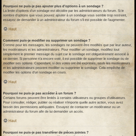
Pourquoi ne puis-je pas ajouter plus d’options à un sondage ?
La limite d’options d’un sondage est décidée par les administrateurs du forum. Si le
nombre d’options que vous pouvez ajouter à un sondage vous semble trop restreint,
essayez de demander à un administrateur du forum s’il est possible de l’augmenter.
Haut
Comment puis-je modifier ou supprimer un sondage ?
Comme pour les messages, les sondages ne peuvent être modifiés que par leur auteur,
les modérateurs et les administrateurs. Pour modifier un sondage, modifiez tout
simplement le premier message du sujet car le sondage est obligatoirement associé à
ce dernier. Si personne n’a encore voté, il est possible de supprimer le sondage ou de
modifier ses options. Cependant, si des votes ont été exprimés, seuls les modérateurs
et les administrateurs peuvent modifier ou supprimer le sondage. Cela empêche de
modifier les options d’un sondage en cours.
Haut
Pourquoi ne puis-je pas accéder à un forum ?
Certains forums peuvent être limités à certains utilisateurs ou groupes d’utilisateurs.
Pour consulter, rédiger, publier ou réaliser n’importe quelle autre action, vous avez
besoin des permissions adéquates. Essayez de contacter un modérateur ou un
administrateur du forum afin de lui demander un accès.
Haut
Pourquoi ne puis-je pas transférer de pièces jointes ?