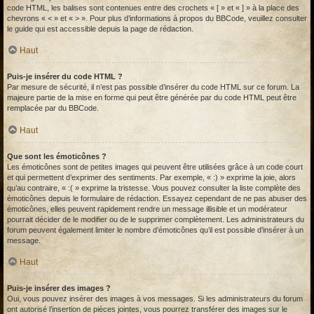
code HTML, les balises sont contenues entre des crochets « [ » et « ] » à la place des
chevrons « < » et « > ». Pour plus d’informations à propos du BBCode, veuillez consulter
le guide qui est accessible depuis la page de rédaction.
Haut
Puis-je insérer du code HTML ?
Par mesure de sécurité, il n’est pas possible d’insérer du code HTML sur ce forum. La
majeure partie de la mise en forme qui peut être générée par du code HTML peut être
remplacée par du BBCode.
Haut
Que sont les émoticônes ?
Les émoticônes sont de petites images qui peuvent être utilisées grâce à un code court
et qui permettent d’exprimer des sentiments. Par exemple, « :) » exprime la joie, alors
qu’au contraire, « :( » exprime la tristesse. Vous pouvez consulter la liste complète des
émoticônes depuis le formulaire de rédaction. Essayez cependant de ne pas abuser des
émoticônes, elles peuvent rapidement rendre un message illisible et un modérateur
pourrait décider de le modifier ou de le supprimer complètement. Les administrateurs du
forum peuvent également limiter le nombre d’émoticônes qu’il est possible d’insérer à un
message.
Haut
Puis-je insérer des images ?
Oui, vous pouvez insérer des images à vos messages. Si les administrateurs du forum
ont autorisé l’insertion de pièces jointes, vous pourrez transférer des images sur le