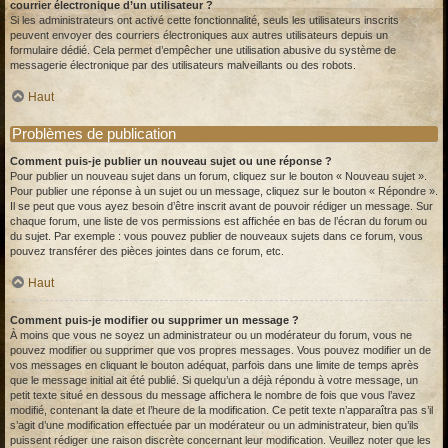
courrier électronique d’un utilisateur ?
Si les administrateurs ont activé cette fonctionnalité, seuls les utilisateurs inscrits
peuvent envoyer des courriers électroniques aux autres utilisateurs depuis un
formulaire dédié. Cela permet d’empêcher une utilisation abusive du système de
messagerie électronique par des utilisateurs malveillants ou des robots.
Haut
Problèmes de publication
Comment puis-je publier un nouveau sujet ou une réponse ?
Pour publier un nouveau sujet dans un forum, cliquez sur le bouton « Nouveau sujet ».
Pour publier une réponse à un sujet ou un message, cliquez sur le bouton « Répondre ».
Il se peut que vous ayez besoin d’être inscrit avant de pouvoir rédiger un message. Sur
chaque forum, une liste de vos permissions est affichée en bas de l’écran du forum ou
du sujet. Par exemple : vous pouvez publier de nouveaux sujets dans ce forum, vous
pouvez transférer des pièces jointes dans ce forum, etc.
Haut
Comment puis-je modifier ou supprimer un message ?
À moins que vous ne soyez un administrateur ou un modérateur du forum, vous ne
pouvez modifier ou supprimer que vos propres messages. Vous pouvez modifier un de
vos messages en cliquant le bouton adéquat, parfois dans une limite de temps après
que le message initial ait été publié. Si quelqu’un a déjà répondu à votre message, un
petit texte situé en dessous du message affichera le nombre de fois que vous l’avez
modifié, contenant la date et l’heure de la modification. Ce petit texte n’apparaîtra pas s’il
s’agit d’une modification effectuée par un modérateur ou un administrateur, bien qu’ils
puissent rédiger une raison discrète concernant leur modification. Veuillez noter que les