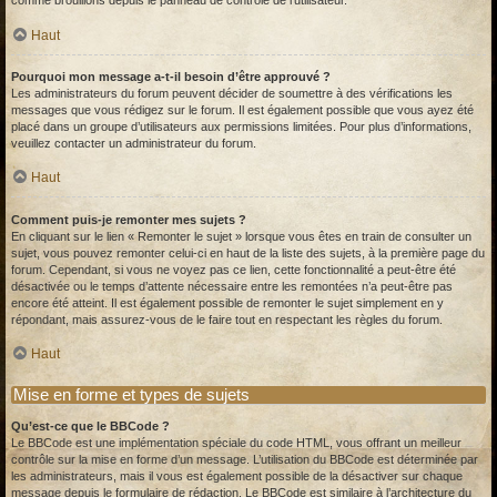
comme brouillons depuis le panneau de contrôle de l’utilisateur.
Haut
Pourquoi mon message a-t-il besoin d’être approuvé ?
Les administrateurs du forum peuvent décider de soumettre à des vérifications les
messages que vous rédigez sur le forum. Il est également possible que vous ayez été
placé dans un groupe d’utilisateurs aux permissions limitées. Pour plus d’informations,
veuillez contacter un administrateur du forum.
Haut
Comment puis-je remonter mes sujets ?
En cliquant sur le lien « Remonter le sujet » lorsque vous êtes en train de consulter un
sujet, vous pouvez remonter celui-ci en haut de la liste des sujets, à la première page du
forum. Cependant, si vous ne voyez pas ce lien, cette fonctionnalité a peut-être été
désactivée ou le temps d’attente nécessaire entre les remontées n’a peut-être pas
encore été atteint. Il est également possible de remonter le sujet simplement en y
répondant, mais assurez-vous de le faire tout en respectant les règles du forum.
Haut
Mise en forme et types de sujets
Qu’est-ce que le BBCode ?
Le BBCode est une implémentation spéciale du code HTML, vous offrant un meilleur
contrôle sur la mise en forme d’un message. L’utilisation du BBCode est déterminée par
les administrateurs, mais il vous est également possible de la désactiver sur chaque
message depuis le formulaire de rédaction. Le BBCode est similaire à l’architecture du