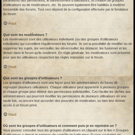
paramètres des permissions, le bannissement d’utilisateurs, la création de groupes
d’utilisateurs ou de modérateurs, etc. Ils peuvent également être habilités à modérer
l’ensemble des forums. Tout ceci dépend de la configuration effectuée par le fondateur
du forum.
Haut
Que sont les modérateurs ?
Les modérateurs sont des utilisateurs individuels (ou des groupes d’utilisateurs
individuels) qui surveillent régulièrement les forums. Ils ont la possibilité de modifier ou de
supprimer les sujets, les verrouiller, les déverrouiller, les déplacer, les fusionner et les
diviser dans le forum qu’ils modèrent. En règle générale, les modérateurs sont présents
pour que les utilisateurs respectent les règles imposées sur le forum.
Haut
Que sont les groupes d’utilisateurs ?
Les groupes d’utilisateurs sont une façon pour les administrateurs du forum de
regrouper plusieurs utilisateurs. Chaque utilisateur peut appartenir à plusieurs groupes
et chaque groupe peut détenir des permissions individuelles. Ceci facilite les tâches aux
administrateurs qui pourront modifier les permissions de plusieurs utilisateurs en une
seule fois, ou encore leur accorder des pouvoirs de modération, ou bien leur donner
accès à un forum privé.
Haut
Où sont les groupes d’utilisateurs et comment puis-je en rejoindre un ?
Vous pouvez consulter tous les groupes d’utilisateurs en cliquant sur le lien « Groupes
d’utilisateurs » depuis le panneau de contrôle de l’utilisateur. Si vous souhaitez en