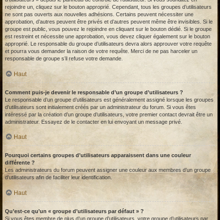
rejoindre un, cliquez sur le bouton approprié. Cependant, tous les groupes d’utilisateurs
ne sont pas ouverts aux nouvelles adhésions. Certains peuvent nécessiter une
approbation, d’autres peuvent être privés et d’autres peuvent même être invisibles. Si le
groupe est public, vous pouvez le rejoindre en cliquant sur le bouton dédié. Si le groupe
est restreint et nécessite une approbation, vous devez cliquer également sur le bouton
approprié. Le responsable du groupe d’utilisateurs devra alors approuver votre requête
et pourra vous demander la raison de votre requête. Merci de ne pas harceler un
responsable de groupe s’il refuse votre demande.
Haut
Comment puis-je devenir le responsable d’un groupe d’utilisateurs ?
Le responsable d’un groupe d’utilisateurs est généralement assigné lorsque les groupes
d’utilisateurs sont initialement créés par un administrateur du forum. Si vous êtes
intéressé par la création d’un groupe d’utilisateurs, votre premier contact devrait être un
administrateur. Essayez de le contacter en lui envoyant un message privé.
Haut
Pourquoi certains groupes d’utilisateurs apparaissent dans une couleur
différente ?
Les administrateurs du forum peuvent assigner une couleur aux membres d’un groupe
d’utilisateurs afin de faciliter leur identification.
Haut
Qu’est-ce qu’un « groupe d’utilisateurs par défaut » ?
Si vous êtes membre de plus d’un groupe d’utilisateurs, votre groupe d’utilisateurs par