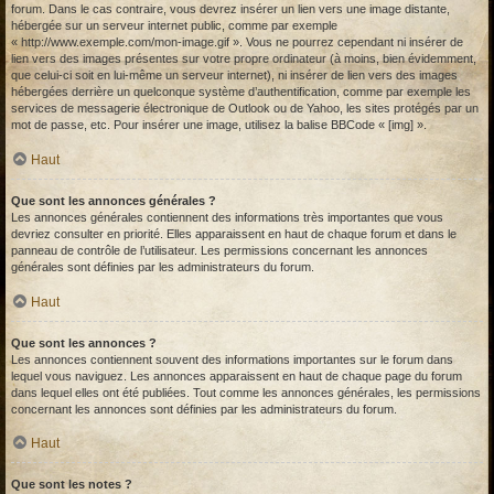
forum. Dans le cas contraire, vous devrez insérer un lien vers une image distante,
hébergée sur un serveur internet public, comme par exemple
« http://www.exemple.com/mon-image.gif ». Vous ne pourrez cependant ni insérer de
lien vers des images présentes sur votre propre ordinateur (à moins, bien évidemment,
que celui-ci soit en lui-même un serveur internet), ni insérer de lien vers des images
hébergées derrière un quelconque système d’authentification, comme par exemple les
services de messagerie électronique de Outlook ou de Yahoo, les sites protégés par un
mot de passe, etc. Pour insérer une image, utilisez la balise BBCode « [img] ».
Haut
Que sont les annonces générales ?
Les annonces générales contiennent des informations très importantes que vous
devriez consulter en priorité. Elles apparaissent en haut de chaque forum et dans le
panneau de contrôle de l’utilisateur. Les permissions concernant les annonces
générales sont définies par les administrateurs du forum.
Haut
Que sont les annonces ?
Les annonces contiennent souvent des informations importantes sur le forum dans
lequel vous naviguez. Les annonces apparaissent en haut de chaque page du forum
dans lequel elles ont été publiées. Tout comme les annonces générales, les permissions
concernant les annonces sont définies par les administrateurs du forum.
Haut
Que sont les notes ?