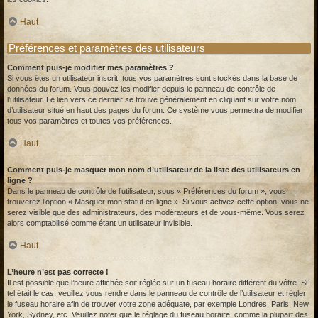
Haut
Préférences et paramètres des utilisateurs
Comment puis-je modifier mes paramètres ?
Si vous êtes un utilisateur inscrit, tous vos paramètres sont stockés dans la base de
données du forum. Vous pouvez les modifier depuis le panneau de contrôle de
l’utilisateur. Le lien vers ce dernier se trouve généralement en cliquant sur votre nom
d’utilisateur situé en haut des pages du forum. Ce système vous permettra de modifier
tous vos paramètres et toutes vos préférences.
Haut
Comment puis-je masquer mon nom d’utilisateur de la liste des utilisateurs en
ligne ?
Dans le panneau de contrôle de l’utilisateur, sous « Préférences du forum », vous
trouverez l’option « Masquer mon statut en ligne ». Si vous activez cette option, vous ne
serez visible que des administrateurs, des modérateurs et de vous-même. Vous serez
alors comptabilisé comme étant un utilisateur invisible.
Haut
L’heure n’est pas correcte !
Il est possible que l’heure affichée soit réglée sur un fuseau horaire différent du vôtre. Si
tel était le cas, veuillez vous rendre dans le panneau de contrôle de l’utilisateur et régler
le fuseau horaire afin de trouver votre zone adéquate, par exemple Londres, Paris, New
York, Sydney, etc. Veuillez noter que le réglage du fuseau horaire, comme la plupart des