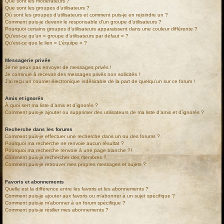
Que sont les modérateurs ?
Que sont les groupes d’utilisateurs ?
Où sont les groupes d’utilisateurs et comment puis-je en rejoindre un ?
Comment puis-je devenir le responsable d’un groupe d’utilisateurs ?
Pourquoi certains groupes d’utilisateurs apparaissent dans une couleur différente ?
Qu’est-ce qu’un « groupe d’utilisateurs par défaut » ?
Qu’est-ce que le lien « L’équipe » ?
Messagerie privée
Je ne peux pas envoyer de messages privés !
Je continue à recevoir des messages privés non sollicités !
J’ai reçu un courrier électronique indésirable de la part de quelqu’un sur ce forum !
Amis et ignorés
À quoi sert ma liste d’amis et d’ignorés ?
Comment puis-je ajouter ou supprimer des utilisateurs de ma liste d’amis et d’ignorés ?
Recherche dans les forums
Comment puis-je effectuer une recherche dans un ou des forums ?
Pourquoi ma recherche ne renvoie aucun résultat ?
Pourquoi ma recherche renvoie à une page blanche ?!
Comment puis-je rechercher des membres ?
Comment puis-je retrouver mes propres messages et sujets ?
Favoris et abonnements
Quelle est la différence entre les favoris et les abonnements ?
Comment puis-je ajouter aux favoris ou m’abonner à un sujet spécifique ?
Comment puis-je m’abonner à un forum spécifique ?
Comment puis-je résilier mes abonnements ?