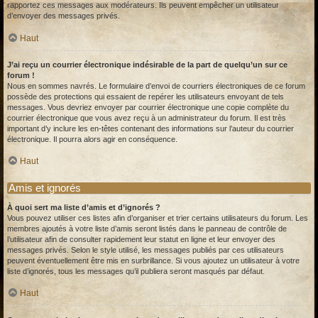
rapportez ces messages aux modérateurs. Ils peuvent empêcher un utilisateur
d’envoyer des messages privés.
Haut
J’ai reçu un courrier électronique indésirable de la part de quelqu’un sur ce
forum !
Nous en sommes navrés. Le formulaire d’envoi de courriers électroniques de ce forum
possède des protections qui essaient de repérer les utilisateurs envoyant de tels
messages. Vous devriez envoyer par courrier électronique une copie complète du
courrier électronique que vous avez reçu à un administrateur du forum. Il est très
important d’y inclure les en-têtes contenant des informations sur l’auteur du courrier
électronique. Il pourra alors agir en conséquence.
Haut
Amis et ignorés
À quoi sert ma liste d’amis et d’ignorés ?
Vous pouvez utiliser ces listes afin d’organiser et trier certains utilisateurs du forum. Les
membres ajoutés à votre liste d’amis seront listés dans le panneau de contrôle de
l’utilisateur afin de consulter rapidement leur statut en ligne et leur envoyer des
messages privés. Selon le style utilisé, les messages publiés par ces utilisateurs
peuvent éventuellement être mis en surbrillance. Si vous ajoutez un utilisateur à votre
liste d’ignorés, tous les messages qu’il publiera seront masqués par défaut.
Haut