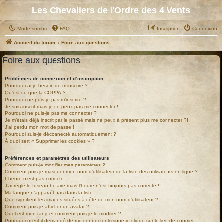
Les Chevaliers de l'Ordre des 4 Vents
Mode sombre
FAQ
Inscription
Connexion
Accueil du forum
Foire aux questions
Foire aux questions
Problèmes de connexion et d’inscription
Pourquoi ai-je besoin de m’inscrire ?
Qu’est-ce que la COPPA ?
Pourquoi ne puis-je pas m’inscrire ?
Je suis inscrit mais je ne peux pas me connecter !
Pourquoi ne puis-je pas me connecter ?
Je m’étais déjà inscrit par le passé mais ne peux à présent plus me connecter ?!
J’ai perdu mon mot de passe !
Pourquoi suis-je déconnecté automatiquement ?
À quoi sert « Supprimer les cookies » ?
Préférences et paramètres des utilisateurs
Comment puis-je modifier mes paramètres ?
Comment puis-je masquer mon nom d’utilisateur de la liste des utilisateurs en ligne ?
L’heure n’est pas correcte !
J’ai réglé le fuseau horaire mais l’heure n’est toujours pas correcte !
Ma langue n’apparaît pas dans la liste !
Que signifient les images situées à côté de mon nom d’utilisateur ?
Comment puis-je afficher un avatar ?
Quel est mon rang et comment puis-je le modifier ?
Pourquoi m’est-il demandé de me connecter lorsque je clique sur le lien de courrier