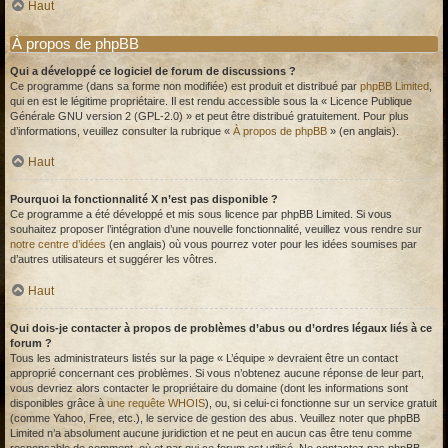
Haut
À propos de phpBB
Qui a développé ce logiciel de forum de discussions ?
Ce programme (dans sa forme non modifiée) est produit et distribué par
phpBB Limited
,
qui en est le légitime propriétaire. Il est rendu accessible sous la « Licence Publique
Générale GNU version 2 (GPL-2.0) » et peut être distribué gratuitement. Pour plus
d’informations, veuillez consulter la rubrique «
À propos de phpBB
» (en anglais).
Haut
Pourquoi la fonctionnalité X n’est pas disponible ?
Ce programme a été développé et mis sous licence par phpBB Limited. Si vous
souhaitez proposer l’intégration d’une nouvelle fonctionnalité, veuillez vous rendre sur
notre centre d’idées
(en anglais) où vous pourrez voter pour les idées soumises par
d’autres utilisateurs et suggérer les vôtres.
Haut
Qui dois-je contacter à propos de problèmes d’abus ou d’ordres légaux liés à ce
forum ?
Tous les administrateurs listés sur la page « L’équipe » devraient être un contact
approprié concernant ces problèmes. Si vous n’obtenez aucune réponse de leur part,
vous devriez alors contacter le propriétaire du domaine (dont les informations sont
disponibles grâce à
une requête WHOIS
), ou, si celui-ci fonctionne sur un service gratuit
(comme Yahoo, Free, etc.), le service de gestion des abus. Veuillez noter que phpBB
Limited n’a absolument aucune juridiction et ne peut en aucun cas être tenu comme