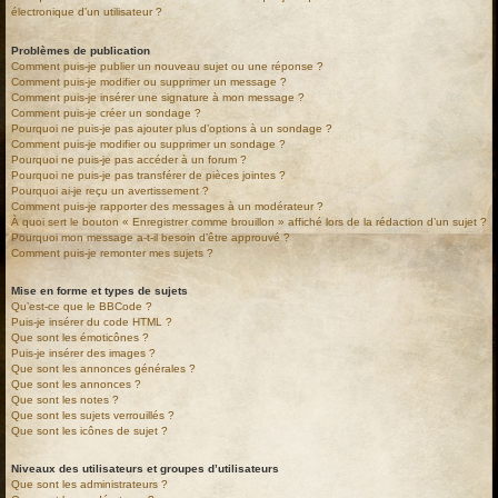
électronique d’un utilisateur ?
Problèmes de publication
Comment puis-je publier un nouveau sujet ou une réponse ?
Comment puis-je modifier ou supprimer un message ?
Comment puis-je insérer une signature à mon message ?
Comment puis-je créer un sondage ?
Pourquoi ne puis-je pas ajouter plus d’options à un sondage ?
Comment puis-je modifier ou supprimer un sondage ?
Pourquoi ne puis-je pas accéder à un forum ?
Pourquoi ne puis-je pas transférer de pièces jointes ?
Pourquoi ai-je reçu un avertissement ?
Comment puis-je rapporter des messages à un modérateur ?
À quoi sert le bouton « Enregistrer comme brouillon » affiché lors de la rédaction d’un sujet ?
Pourquoi mon message a-t-il besoin d’être approuvé ?
Comment puis-je remonter mes sujets ?
Mise en forme et types de sujets
Qu’est-ce que le BBCode ?
Puis-je insérer du code HTML ?
Que sont les émoticônes ?
Puis-je insérer des images ?
Que sont les annonces générales ?
Que sont les annonces ?
Que sont les notes ?
Que sont les sujets verrouillés ?
Que sont les icônes de sujet ?
Niveaux des utilisateurs et groupes d’utilisateurs
Que sont les administrateurs ?