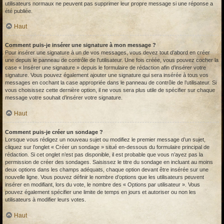
utilisateurs normaux ne peuvent pas supprimer leur propre message si une réponse a
été publiée.
Haut
Comment puis-je insérer une signature à mon message ?
Pour insérer une signature à un de vos messages, vous devez tout d’abord en créer
une depuis le panneau de contrôle de l’utilisateur. Une fois créée, vous pouvez cocher la
case « Insérer une signature » depuis le formulaire de rédaction afin d’insérer votre
signature. Vous pouvez également ajouter une signature qui sera insérée à tous vos
messages en cochant la case appropriée dans le panneau de contrôle de l’utilisateur. Si
vous choisissez cette dernière option, il ne vous sera plus utile de spécifier sur chaque
message votre souhait d’insérer votre signature.
Haut
Comment puis-je créer un sondage ?
Lorsque vous rédigez un nouveau sujet ou modifiez le premier message d’un sujet,
cliquez sur l’onglet « Créer un sondage » situé en-dessous du formulaire principal de
rédaction. Si cet onglet n’est pas disponible, il est probable que vous n’ayez pas la
permission de créer des sondages. Saisissez le titre du sondage en incluant au moins
deux options dans les champs adéquats, chaque option devant être insérée sur une
nouvelle ligne. Vous pouvez définir le nombre d’options que les utilisateurs peuvent
insérer en modifiant, lors du vote, le nombre des « Options par utilisateur ». Vous
pouvez également spécifier une limite de temps en jours et autoriser ou non les
utilisateurs à modifier leurs votes.
Haut