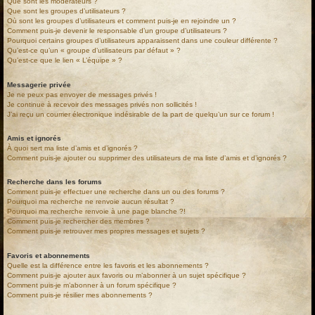
Que sont les modérateurs ?
Que sont les groupes d’utilisateurs ?
Où sont les groupes d’utilisateurs et comment puis-je en rejoindre un ?
Comment puis-je devenir le responsable d’un groupe d’utilisateurs ?
Pourquoi certains groupes d’utilisateurs apparaissent dans une couleur différente ?
Qu’est-ce qu’un « groupe d’utilisateurs par défaut » ?
Qu’est-ce que le lien « L’équipe » ?
Messagerie privée
Je ne peux pas envoyer de messages privés !
Je continue à recevoir des messages privés non sollicités !
J’ai reçu un courrier électronique indésirable de la part de quelqu’un sur ce forum !
Amis et ignorés
À quoi sert ma liste d’amis et d’ignorés ?
Comment puis-je ajouter ou supprimer des utilisateurs de ma liste d’amis et d’ignorés ?
Recherche dans les forums
Comment puis-je effectuer une recherche dans un ou des forums ?
Pourquoi ma recherche ne renvoie aucun résultat ?
Pourquoi ma recherche renvoie à une page blanche ?!
Comment puis-je rechercher des membres ?
Comment puis-je retrouver mes propres messages et sujets ?
Favoris et abonnements
Quelle est la différence entre les favoris et les abonnements ?
Comment puis-je ajouter aux favoris ou m’abonner à un sujet spécifique ?
Comment puis-je m’abonner à un forum spécifique ?
Comment puis-je résilier mes abonnements ?