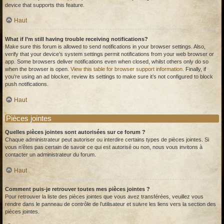
device that supports this feature.
Haut
What if I’m still having trouble receiving notifications?
Make sure this forum is allowed to send notifications in your browser settings. Also,
verify that your device’s system settings permit notifications from your web browser or
app. Some browsers deliver notifications even when closed, whilst others only do so
when the browser is open.
View this table for browser support information.
Finally, if
you’re using an ad blocker, review its settings to make sure it’s not configured to block
push notifications.
Haut
Pièces jointes
Quelles pièces jointes sont autorisées sur ce forum ?
Chaque administrateur peut autoriser ou interdire certains types de pièces jointes. Si
vous n’êtes pas certain de savoir ce qui est autorisé ou non, nous vous invitons à
contacter un administrateur du forum.
Haut
Comment puis-je retrouver toutes mes pièces jointes ?
Pour retrouver la liste des pièces jointes que vous avez transférées, veuillez vous
rendre dans le panneau de contrôle de l’utilisateur et suivre les liens vers la section des
pièces jointes.