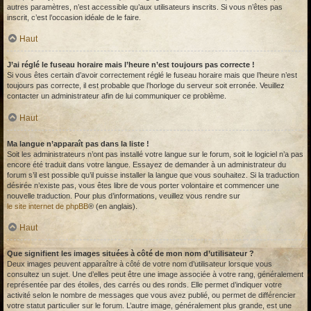
autres paramètres, n’est accessible qu’aux utilisateurs inscrits. Si vous n’êtes pas
inscrit, c’est l’occasion idéale de le faire.
Haut
J’ai réglé le fuseau horaire mais l’heure n’est toujours pas correcte !
Si vous êtes certain d’avoir correctement réglé le fuseau horaire mais que l’heure n’est
toujours pas correcte, il est probable que l’horloge du serveur soit erronée. Veuillez
contacter un administrateur afin de lui communiquer ce problème.
Haut
Ma langue n’apparaît pas dans la liste !
Soit les administrateurs n’ont pas installé votre langue sur le forum, soit le logiciel n’a pas
encore été traduit dans votre langue. Essayez de demander à un administrateur du
forum s’il est possible qu’il puisse installer la langue que vous souhaitez. Si la traduction
désirée n’existe pas, vous êtes libre de vous porter volontaire et commencer une
nouvelle traduction. Pour plus d’informations, veuillez vous rendre sur
le site internet de phpBB
® (en anglais).
Haut
Que signifient les images situées à côté de mon nom d’utilisateur ?
Deux images peuvent apparaître à côté de votre nom d’utilisateur lorsque vous
consultez un sujet. Une d’elles peut être une image associée à votre rang, généralement
représentée par des étoiles, des carrés ou des ronds. Elle permet d’indiquer votre
activité selon le nombre de messages que vous avez publié, ou permet de différencier
votre statut particulier sur le forum. L’autre image, généralement plus grande, est une