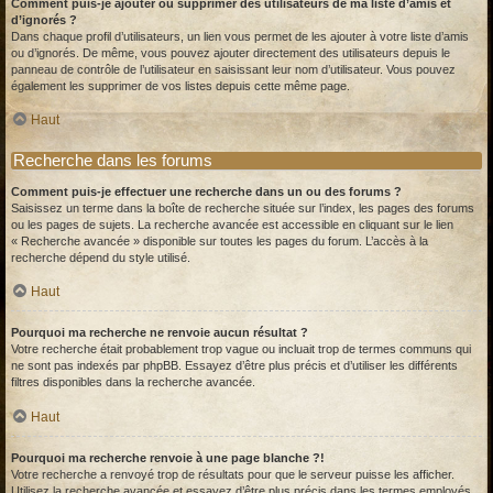
Comment puis-je ajouter ou supprimer des utilisateurs de ma liste d’amis et
d’ignorés ?
Dans chaque profil d’utilisateurs, un lien vous permet de les ajouter à votre liste d’amis
ou d’ignorés. De même, vous pouvez ajouter directement des utilisateurs depuis le
panneau de contrôle de l’utilisateur en saisissant leur nom d’utilisateur. Vous pouvez
également les supprimer de vos listes depuis cette même page.
Haut
Recherche dans les forums
Comment puis-je effectuer une recherche dans un ou des forums ?
Saisissez un terme dans la boîte de recherche située sur l’index, les pages des forums
ou les pages de sujets. La recherche avancée est accessible en cliquant sur le lien
« Recherche avancée » disponible sur toutes les pages du forum. L’accès à la
recherche dépend du style utilisé.
Haut
Pourquoi ma recherche ne renvoie aucun résultat ?
Votre recherche était probablement trop vague ou incluait trop de termes communs qui
ne sont pas indexés par phpBB. Essayez d’être plus précis et d’utiliser les différents
filtres disponibles dans la recherche avancée.
Haut
Pourquoi ma recherche renvoie à une page blanche ?!
Votre recherche a renvoyé trop de résultats pour que le serveur puisse les afficher.
Utilisez la recherche avancée et essayez d’être plus précis dans les termes employés