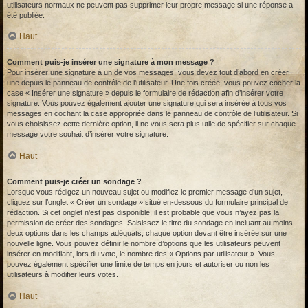
utilisateurs normaux ne peuvent pas supprimer leur propre message si une réponse a
été publiée.
Haut
Comment puis-je insérer une signature à mon message ?
Pour insérer une signature à un de vos messages, vous devez tout d’abord en créer
une depuis le panneau de contrôle de l’utilisateur. Une fois créée, vous pouvez cocher la
case « Insérer une signature » depuis le formulaire de rédaction afin d’insérer votre
signature. Vous pouvez également ajouter une signature qui sera insérée à tous vos
messages en cochant la case appropriée dans le panneau de contrôle de l’utilisateur. Si
vous choisissez cette dernière option, il ne vous sera plus utile de spécifier sur chaque
message votre souhait d’insérer votre signature.
Haut
Comment puis-je créer un sondage ?
Lorsque vous rédigez un nouveau sujet ou modifiez le premier message d’un sujet,
cliquez sur l’onglet « Créer un sondage » situé en-dessous du formulaire principal de
rédaction. Si cet onglet n’est pas disponible, il est probable que vous n’ayez pas la
permission de créer des sondages. Saisissez le titre du sondage en incluant au moins
deux options dans les champs adéquats, chaque option devant être insérée sur une
nouvelle ligne. Vous pouvez définir le nombre d’options que les utilisateurs peuvent
insérer en modifiant, lors du vote, le nombre des « Options par utilisateur ». Vous
pouvez également spécifier une limite de temps en jours et autoriser ou non les
utilisateurs à modifier leurs votes.
Haut