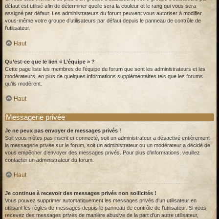
défaut est utilisé afin de déterminer quelle sera la couleur et le rang qui vous sera
assigné par défaut. Les administrateurs du forum peuvent vous autoriser à modifier
vous-même votre groupe d’utilisateurs par défaut depuis le panneau de contrôle de
l’utilisateur.
Haut
Qu’est-ce que le lien « L’équipe » ?
Cette page liste les membres de l’équipe du forum que sont les administrateurs et les
modérateurs, en plus de quelques informations supplémentaires tels que les forums
qu’ils modèrent.
Haut
Messagerie privée
Je ne peux pas envoyer de messages privés !
Soit vous n’êtes pas inscrit et connecté, soit un administrateur a désactivé entièrement
la messagerie privée sur le forum, soit un administrateur ou un modérateur a décidé de
vous empêcher d’envoyer des messages privés. Pour plus d’informations, veuillez
contacter un administrateur du forum.
Haut
Je continue à recevoir des messages privés non sollicités !
Vous pouvez supprimer automatiquement les messages privés d’un utilisateur en
utilisant les règles de messages depuis le panneau de contrôle de l’utilisateur. Si vous
recevez des messages privés de manière abusive de la part d’un autre utilisateur,