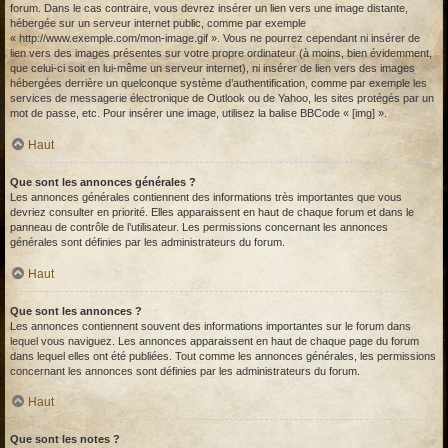
forum. Dans le cas contraire, vous devrez insérer un lien vers une image distante,
hébergée sur un serveur internet public, comme par exemple
« http://www.exemple.com/mon-image.gif ». Vous ne pourrez cependant ni insérer de
lien vers des images présentes sur votre propre ordinateur (à moins, bien évidemment,
que celui-ci soit en lui-même un serveur internet), ni insérer de lien vers des images
hébergées derrière un quelconque système d’authentification, comme par exemple les
services de messagerie électronique de Outlook ou de Yahoo, les sites protégés par un
mot de passe, etc. Pour insérer une image, utilisez la balise BBCode « [img] ».
Haut
Que sont les annonces générales ?
Les annonces générales contiennent des informations très importantes que vous
devriez consulter en priorité. Elles apparaissent en haut de chaque forum et dans le
panneau de contrôle de l’utilisateur. Les permissions concernant les annonces
générales sont définies par les administrateurs du forum.
Haut
Que sont les annonces ?
Les annonces contiennent souvent des informations importantes sur le forum dans
lequel vous naviguez. Les annonces apparaissent en haut de chaque page du forum
dans lequel elles ont été publiées. Tout comme les annonces générales, les permissions
concernant les annonces sont définies par les administrateurs du forum.
Haut
Que sont les notes ?