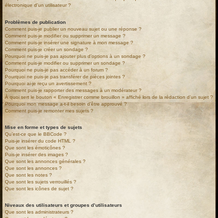
électronique d’un utilisateur ?
Problèmes de publication
Comment puis-je publier un nouveau sujet ou une réponse ?
Comment puis-je modifier ou supprimer un message ?
Comment puis-je insérer une signature à mon message ?
Comment puis-je créer un sondage ?
Pourquoi ne puis-je pas ajouter plus d’options à un sondage ?
Comment puis-je modifier ou supprimer un sondage ?
Pourquoi ne puis-je pas accéder à un forum ?
Pourquoi ne puis-je pas transférer de pièces jointes ?
Pourquoi ai-je reçu un avertissement ?
Comment puis-je rapporter des messages à un modérateur ?
À quoi sert le bouton « Enregistrer comme brouillon » affiché lors de la rédaction d’un sujet ?
Pourquoi mon message a-t-il besoin d’être approuvé ?
Comment puis-je remonter mes sujets ?
Mise en forme et types de sujets
Qu’est-ce que le BBCode ?
Puis-je insérer du code HTML ?
Que sont les émoticônes ?
Puis-je insérer des images ?
Que sont les annonces générales ?
Que sont les annonces ?
Que sont les notes ?
Que sont les sujets verrouillés ?
Que sont les icônes de sujet ?
Niveaux des utilisateurs et groupes d’utilisateurs
Que sont les administrateurs ?