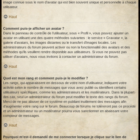
image connue sous le nom d’avatar qui est bien souvent unique et personnelle à chaque
utilisateur.
Haut
Comment puis-je afficher un avatar ?
Dans le panneau de contrôle de l’utilisateur, sous « Profil », vous pouvez ajouter un
avatar en utilisant une des quatre méthodes suivantes : le service « Gravatar », la
galerie d’avatars, les images distantes ou le transfert d’images locales. Les
administrateurs du forum peuvent activer ou non la fonctionnalité des avatars et des
méthodes qu’ils veuillent rendre disponible aux utilisateurs. Si vous ne pouvez pas
utiliser d’avatars, nous vous invitons à contacter un administrateur du forum.
Haut
Quel est mon rang et comment puis-je le modifier ?
Les rangs, qui apparaissent en dessous de votre nom d’utilisateur, indiquent votre
activité selon le nombre de messages que vous avez publié ou identifient certains
utilisateurs spécifiques, comme les administrateurs et les modérateurs. Dans la plupart
des cas, seul un administrateur du forum peut modifier le texte des rangs du forum.
Merci de ne pas abuser de ce système en publiant inutilement des messages afin
d’augmenter votre rang sur le forum. Beaucoup de forums ne toléreront pas ce procédé
et un administrateur ou un modérateur pourra vous sanctionner en abaissant votre
compteur de messages.
Haut
Pourquoi m’est-il demandé de me connecter lorsque je clique sur le lien de