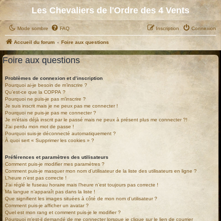
Les Chevaliers de l'Ordre des 4 Vents
Mode sombre
FAQ
Inscription
Connexion
Accueil du forum
Foire aux questions
Foire aux questions
Problèmes de connexion et d’inscription
Pourquoi ai-je besoin de m’inscrire ?
Qu’est-ce que la COPPA ?
Pourquoi ne puis-je pas m’inscrire ?
Je suis inscrit mais je ne peux pas me connecter !
Pourquoi ne puis-je pas me connecter ?
Je m’étais déjà inscrit par le passé mais ne peux à présent plus me connecter ?!
J’ai perdu mon mot de passe !
Pourquoi suis-je déconnecté automatiquement ?
À quoi sert « Supprimer les cookies » ?
Préférences et paramètres des utilisateurs
Comment puis-je modifier mes paramètres ?
Comment puis-je masquer mon nom d’utilisateur de la liste des utilisateurs en ligne ?
L’heure n’est pas correcte !
J’ai réglé le fuseau horaire mais l’heure n’est toujours pas correcte !
Ma langue n’apparaît pas dans la liste !
Que signifient les images situées à côté de mon nom d’utilisateur ?
Comment puis-je afficher un avatar ?
Quel est mon rang et comment puis-je le modifier ?
Pourquoi m’est-il demandé de me connecter lorsque je clique sur le lien de courrier