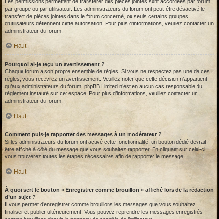
Les permissions permettant de transférer des pièces jointes sont accordées par forum,
par groupe ou par utilisateur. Les administrateurs du forum ont peut-être désactivé le
transfert de pièces jointes dans le forum concerné, ou seuls certains groupes
d’utilisateurs détiennent cette autorisation. Pour plus d’informations, veuillez contacter un
administrateur du forum.
Haut
Pourquoi ai-je reçu un avertissement ?
Chaque forum a son propre ensemble de règles. Si vous ne respectez pas une de ces
règles, vous recevrez un avertissement. Veuillez noter que cette décision n’appartient
qu’aux administrateurs du forum, phpBB Limited n’est en aucun cas responsable du
règlement instauré sur cet espace. Pour plus d’informations, veuillez contacter un
administrateur du forum.
Haut
Comment puis-je rapporter des messages à un modérateur ?
Si les administrateurs du forum ont activé cette fonctionnalité, un bouton dédié devrait
être affiché à côté du message que vous souhaitez rapporter. En cliquant sur celui-ci,
vous trouverez toutes les étapes nécessaires afin de rapporter le message.
Haut
À quoi sert le bouton « Enregistrer comme brouillon » affiché lors de la rédaction
d’un sujet ?
Il vous permet d’enregistrer comme brouillons les messages que vous souhaitez
finaliser et publier ultérieurement. Vous pouvez reprendre les messages enregistrés