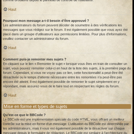
comme brouillons depuis le panneau de contrôle de l’utilisateur.
Haut
Pourquoi mon message a-t-il besoin d’être approuvé ?
Les administrateurs du forum peuvent décider de soumettre à des vérifications les
messages que vous rédigez sur le forum. Il est également possible que vous ayez été
placé dans un groupe d’utilisateurs aux permissions limitées. Pour plus d’informations,
veuillez contacter un administrateur du forum.
Haut
Comment puis-je remonter mes sujets ?
En cliquant sur le lien « Remonter le sujet » lorsque vous êtes en train de consulter un
sujet, vous pouvez remonter celui-ci en haut de la liste des sujets, à la première page du
forum. Cependant, si vous ne voyez pas ce lien, cette fonctionnalité a peut-être été
désactivée ou le temps d’attente nécessaire entre les remontées n’a peut-être pas
encore été atteint. Il est également possible de remonter le sujet simplement en y
répondant, mais assurez-vous de le faire tout en respectant les règles du forum.
Haut
Mise en forme et types de sujets
Qu’est-ce que le BBCode ?
Le BBCode est une implémentation spéciale du code HTML, vous offrant un meilleur
contrôle sur la mise en forme d’un message. L’utilisation du BBCode est déterminée par
les administrateurs, mais il vous est également possible de la désactiver sur chaque
message depuis le formulaire de rédaction. Le BBCode est similaire à l’architecture du