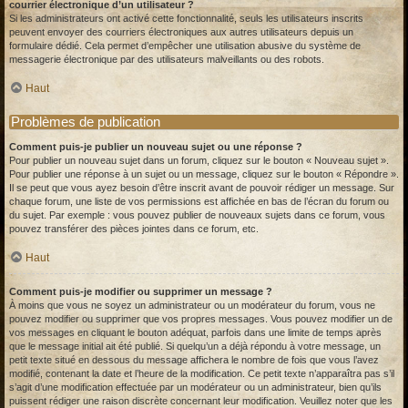
courrier électronique d’un utilisateur ?
Si les administrateurs ont activé cette fonctionnalité, seuls les utilisateurs inscrits
peuvent envoyer des courriers électroniques aux autres utilisateurs depuis un
formulaire dédié. Cela permet d’empêcher une utilisation abusive du système de
messagerie électronique par des utilisateurs malveillants ou des robots.
Haut
Problèmes de publication
Comment puis-je publier un nouveau sujet ou une réponse ?
Pour publier un nouveau sujet dans un forum, cliquez sur le bouton « Nouveau sujet ».
Pour publier une réponse à un sujet ou un message, cliquez sur le bouton « Répondre ».
Il se peut que vous ayez besoin d’être inscrit avant de pouvoir rédiger un message. Sur
chaque forum, une liste de vos permissions est affichée en bas de l’écran du forum ou
du sujet. Par exemple : vous pouvez publier de nouveaux sujets dans ce forum, vous
pouvez transférer des pièces jointes dans ce forum, etc.
Haut
Comment puis-je modifier ou supprimer un message ?
À moins que vous ne soyez un administrateur ou un modérateur du forum, vous ne
pouvez modifier ou supprimer que vos propres messages. Vous pouvez modifier un de
vos messages en cliquant le bouton adéquat, parfois dans une limite de temps après
que le message initial ait été publié. Si quelqu’un a déjà répondu à votre message, un
petit texte situé en dessous du message affichera le nombre de fois que vous l’avez
modifié, contenant la date et l’heure de la modification. Ce petit texte n’apparaîtra pas s’il
s’agit d’une modification effectuée par un modérateur ou un administrateur, bien qu’ils
puissent rédiger une raison discrète concernant leur modification. Veuillez noter que les