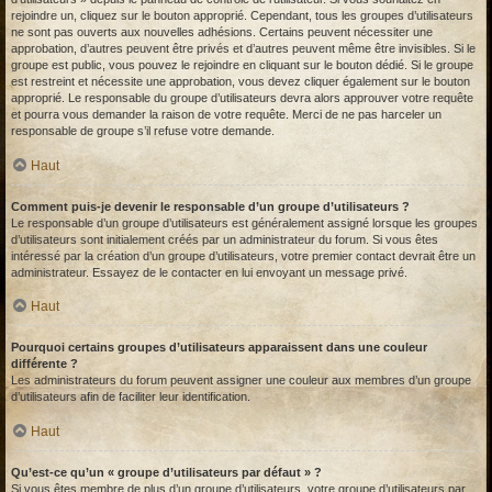
rejoindre un, cliquez sur le bouton approprié. Cependant, tous les groupes d’utilisateurs
ne sont pas ouverts aux nouvelles adhésions. Certains peuvent nécessiter une
approbation, d’autres peuvent être privés et d’autres peuvent même être invisibles. Si le
groupe est public, vous pouvez le rejoindre en cliquant sur le bouton dédié. Si le groupe
est restreint et nécessite une approbation, vous devez cliquer également sur le bouton
approprié. Le responsable du groupe d’utilisateurs devra alors approuver votre requête
et pourra vous demander la raison de votre requête. Merci de ne pas harceler un
responsable de groupe s’il refuse votre demande.
Haut
Comment puis-je devenir le responsable d’un groupe d’utilisateurs ?
Le responsable d’un groupe d’utilisateurs est généralement assigné lorsque les groupes
d’utilisateurs sont initialement créés par un administrateur du forum. Si vous êtes
intéressé par la création d’un groupe d’utilisateurs, votre premier contact devrait être un
administrateur. Essayez de le contacter en lui envoyant un message privé.
Haut
Pourquoi certains groupes d’utilisateurs apparaissent dans une couleur
différente ?
Les administrateurs du forum peuvent assigner une couleur aux membres d’un groupe
d’utilisateurs afin de faciliter leur identification.
Haut
Qu’est-ce qu’un « groupe d’utilisateurs par défaut » ?
Si vous êtes membre de plus d’un groupe d’utilisateurs, votre groupe d’utilisateurs par