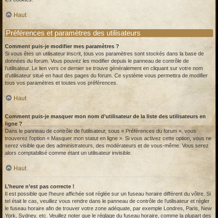
Haut
Préférences et paramètres des utilisateurs
Comment puis-je modifier mes paramètres ?
Si vous êtes un utilisateur inscrit, tous vos paramètres sont stockés dans la base de
données du forum. Vous pouvez les modifier depuis le panneau de contrôle de
l’utilisateur. Le lien vers ce dernier se trouve généralement en cliquant sur votre nom
d’utilisateur situé en haut des pages du forum. Ce système vous permettra de modifier
tous vos paramètres et toutes vos préférences.
Haut
Comment puis-je masquer mon nom d’utilisateur de la liste des utilisateurs en
ligne ?
Dans le panneau de contrôle de l’utilisateur, sous « Préférences du forum », vous
trouverez l’option « Masquer mon statut en ligne ». Si vous activez cette option, vous ne
serez visible que des administrateurs, des modérateurs et de vous-même. Vous serez
alors comptabilisé comme étant un utilisateur invisible.
Haut
L’heure n’est pas correcte !
Il est possible que l’heure affichée soit réglée sur un fuseau horaire différent du vôtre. Si
tel était le cas, veuillez vous rendre dans le panneau de contrôle de l’utilisateur et régler
le fuseau horaire afin de trouver votre zone adéquate, par exemple Londres, Paris, New
York, Sydney, etc. Veuillez noter que le réglage du fuseau horaire, comme la plupart des