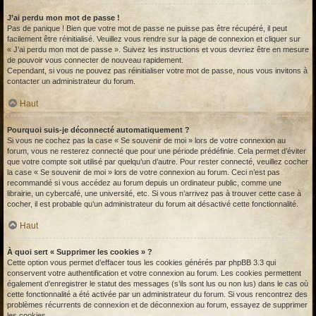
J’ai perdu mon mot de passe !
Pas de panique ! Bien que votre mot de passe ne puisse pas être récupéré, il peut
facilement être réinitialisé. Veuillez vous rendre sur la page de connexion et cliquer sur
« J’ai perdu mon mot de passe ». Suivez les instructions et vous devriez être en mesure
de pouvoir vous connecter de nouveau rapidement.
Cependant, si vous ne pouvez pas réinitialiser votre mot de passe, nous vous invitons à
contacter un administrateur du forum.
Haut
Pourquoi suis-je déconnecté automatiquement ?
Si vous ne cochez pas la case « Se souvenir de moi » lors de votre connexion au
forum, vous ne resterez connecté que pour une période prédéfinie. Cela permet d’éviter
que votre compte soit utilisé par quelqu’un d’autre. Pour rester connecté, veuillez cocher
la case « Se souvenir de moi » lors de votre connexion au forum. Ceci n’est pas
recommandé si vous accédez au forum depuis un ordinateur public, comme une
librairie, un cybercafé, une université, etc. Si vous n’arrivez pas à trouver cette case à
cocher, il est probable qu’un administrateur du forum ait désactivé cette fonctionnalité.
Haut
À quoi sert « Supprimer les cookies » ?
Cette option vous permet d’effacer tous les cookies générés par phpBB 3.3 qui
conservent votre authentification et votre connexion au forum. Les cookies permettent
également d’enregistrer le statut des messages (s’ils sont lus ou non lus) dans le cas où
cette fonctionnalité a été activée par un administrateur du forum. Si vous rencontrez des
problèmes récurrents de connexion et de déconnexion au forum, essayez de supprimer
les cookies.