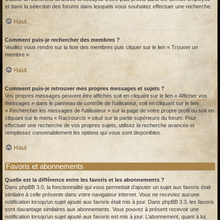
et dans la sélection des forums dans lesquels vous souhaitez effectuer une recherche.
Haut
Comment puis-je rechercher des membres ?
Veuillez vous rendre sur la liste des membres puis cliquer sur le lien « Trouver un
membre ».
Haut
Comment puis-je retrouver mes propres messages et sujets ?
Vos propres messages peuvent être affichés soit en cliquant sur le lien « Afficher vos
messages » dans le panneau de contrôle de l’utilisateur, soit en cliquant sur le lien
« Rechercher les messages de l’utilisateur » sur la page de votre propre profil ou soit en
cliquant sur le menu « Raccourcis » situé sur la partie supérieure du forum. Pour
effectuer une recherche de vos propres sujets, utilisez la recherche avancée et
remplissez convenablement les options qui vous sont disponibles.
Haut
Favoris et abonnements
Quelle est la différence entre les favoris et les abonnements ?
Dans phpBB 3.0, la fonctionnalité qui vous permettait d’ajouter un sujet aux favoris était
similaire à celle présente dans votre navigateur internet. Vous ne receviez aucune
notification lorsqu’un sujet ajouté aux favoris était mis à jour. Dans phpBB 3.3, les favoris
sont davantage similaires aux abonnements. Vous pouvez à présent recevoir une
notification lorsqu’un sujet ajouté aux favoris est mis à jour. L’abonnement, quant à lui,