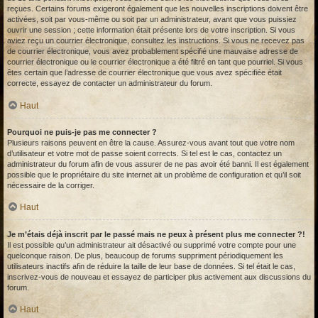
reçues. Certains forums exigeront également que les nouvelles inscriptions doivent être
activées, soit par vous-même ou soit par un administrateur, avant que vous puissiez
ouvrir une session ; cette information était présente lors de votre inscription. Si vous
aviez reçu un courrier électronique, consultez les instructions. Si vous ne recevez pas
de courrier électronique, vous avez probablement spécifié une mauvaise adresse de
courrier électronique ou le courrier électronique a été filtré en tant que pourriel. Si vous
êtes certain que l’adresse de courrier électronique que vous avez spécifiée était
correcte, essayez de contacter un administrateur du forum.
Haut
Pourquoi ne puis-je pas me connecter ?
Plusieurs raisons peuvent en être la cause. Assurez-vous avant tout que votre nom
d’utilisateur et votre mot de passe soient corrects. Si tel est le cas, contactez un
administrateur du forum afin de vous assurer de ne pas avoir été banni. Il est également
possible que le propriétaire du site internet ait un problème de configuration et qu’il soit
nécessaire de la corriger.
Haut
Je m’étais déjà inscrit par le passé mais ne peux à présent plus me connecter ?!
Il est possible qu’un administrateur ait désactivé ou supprimé votre compte pour une
quelconque raison. De plus, beaucoup de forums suppriment périodiquement les
utilisateurs inactifs afin de réduire la taille de leur base de données. Si tel était le cas,
inscrivez-vous de nouveau et essayez de participer plus activement aux discussions du
forum.
Haut