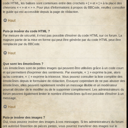
code HTML, les balises sont contenues entre des crochets « [ » et « ] » à la place des
chevrons « < » et « > ». Pour plus d’informations à propos du BBCode, veuillez consulter
le guide qui est accessible depuis la page de rédaction.
Haut
Puis-je insérer du code HTML ?
Par mesure de sécurité, il n’est pas possible d’insérer du code HTML sur ce forum. La
majeure partie de la mise en forme qui peut être générée par du code HTML peut être
remplacée par du BBCode.
Haut
Que sont les émoticônes ?
Les émoticônes sont de petites images qui peuvent être utilisées grâce à un code court
et qui permettent d’exprimer des sentiments. Par exemple, « :) » exprime la joie, alors
qu’au contraire, « :( » exprime la tristesse. Vous pouvez consulter la liste complète des
émoticônes depuis le formulaire de rédaction. Essayez cependant de ne pas abuser des
émoticônes, elles peuvent rapidement rendre un message illisible et un modérateur
pourrait décider de le modifier ou de le supprimer complètement. Les administrateurs du
forum peuvent également limiter le nombre d’émoticônes qu’il est possible d’insérer à un
message.
Haut
Puis-je insérer des images ?
Oui, vous pouvez insérer des images à vos messages. Si les administrateurs du forum
ont autorisé l’insertion de pièces jointes, vous pourrez transférer des images sur le