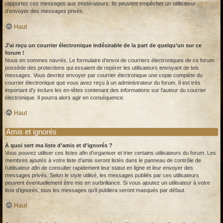
rapportez ces messages aux modérateurs. Ils peuvent empêcher un utilisateur
d’envoyer des messages privés.
Haut
J’ai reçu un courrier électronique indésirable de la part de quelqu’un sur ce
forum !
Nous en sommes navrés. Le formulaire d’envoi de courriers électroniques de ce forum
possède des protections qui essaient de repérer les utilisateurs envoyant de tels
messages. Vous devriez envoyer par courrier électronique une copie complète du
courrier électronique que vous avez reçu à un administrateur du forum. Il est très
important d’y inclure les en-têtes contenant des informations sur l’auteur du courrier
électronique. Il pourra alors agir en conséquence.
Haut
Amis et ignorés
À quoi sert ma liste d’amis et d’ignorés ?
Vous pouvez utiliser ces listes afin d’organiser et trier certains utilisateurs du forum. Les
membres ajoutés à votre liste d’amis seront listés dans le panneau de contrôle de
l’utilisateur afin de consulter rapidement leur statut en ligne et leur envoyer des
messages privés. Selon le style utilisé, les messages publiés par ces utilisateurs
peuvent éventuellement être mis en surbrillance. Si vous ajoutez un utilisateur à votre
liste d’ignorés, tous les messages qu’il publiera seront masqués par défaut.
Haut