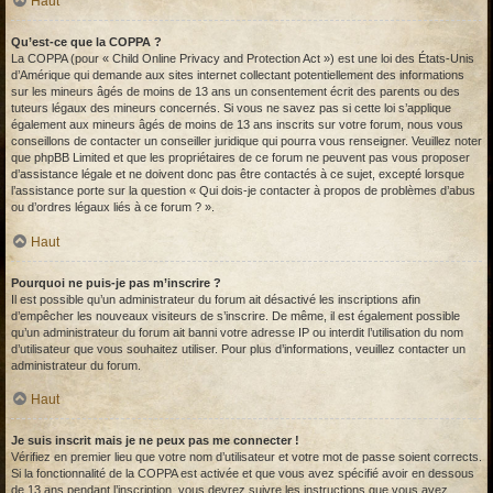
Haut
Qu’est-ce que la COPPA ?
La COPPA (pour « Child Online Privacy and Protection Act ») est une loi des États-Unis
d’Amérique qui demande aux sites internet collectant potentiellement des informations
sur les mineurs âgés de moins de 13 ans un consentement écrit des parents ou des
tuteurs légaux des mineurs concernés. Si vous ne savez pas si cette loi s’applique
également aux mineurs âgés de moins de 13 ans inscrits sur votre forum, nous vous
conseillons de contacter un conseiller juridique qui pourra vous renseigner. Veuillez noter
que phpBB Limited et que les propriétaires de ce forum ne peuvent pas vous proposer
d’assistance légale et ne doivent donc pas être contactés à ce sujet, excepté lorsque
l’assistance porte sur la question « Qui dois-je contacter à propos de problèmes d’abus
ou d’ordres légaux liés à ce forum ? ».
Haut
Pourquoi ne puis-je pas m’inscrire ?
Il est possible qu’un administrateur du forum ait désactivé les inscriptions afin
d’empêcher les nouveaux visiteurs de s’inscrire. De même, il est également possible
qu’un administrateur du forum ait banni votre adresse IP ou interdit l’utilisation du nom
d’utilisateur que vous souhaitez utiliser. Pour plus d’informations, veuillez contacter un
administrateur du forum.
Haut
Je suis inscrit mais je ne peux pas me connecter !
Vérifiez en premier lieu que votre nom d’utilisateur et votre mot de passe soient corrects.
Si la fonctionnalité de la COPPA est activée et que vous avez spécifié avoir en dessous
de 13 ans pendant l’inscription, vous devrez suivre les instructions que vous avez