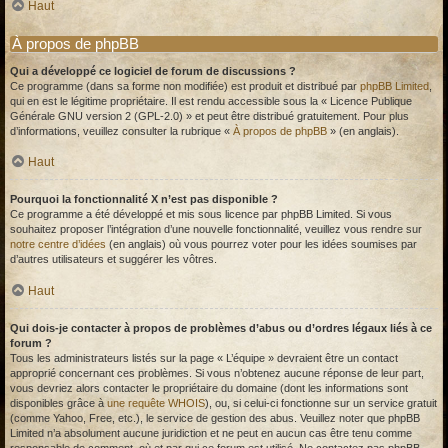
Haut
À propos de phpBB
Qui a développé ce logiciel de forum de discussions ?
Ce programme (dans sa forme non modifiée) est produit et distribué par
phpBB Limited
,
qui en est le légitime propriétaire. Il est rendu accessible sous la « Licence Publique
Générale GNU version 2 (GPL-2.0) » et peut être distribué gratuitement. Pour plus
d’informations, veuillez consulter la rubrique «
À propos de phpBB
» (en anglais).
Haut
Pourquoi la fonctionnalité X n’est pas disponible ?
Ce programme a été développé et mis sous licence par phpBB Limited. Si vous
souhaitez proposer l’intégration d’une nouvelle fonctionnalité, veuillez vous rendre sur
notre centre d’idées
(en anglais) où vous pourrez voter pour les idées soumises par
d’autres utilisateurs et suggérer les vôtres.
Haut
Qui dois-je contacter à propos de problèmes d’abus ou d’ordres légaux liés à ce
forum ?
Tous les administrateurs listés sur la page « L’équipe » devraient être un contact
approprié concernant ces problèmes. Si vous n’obtenez aucune réponse de leur part,
vous devriez alors contacter le propriétaire du domaine (dont les informations sont
disponibles grâce à
une requête WHOIS
), ou, si celui-ci fonctionne sur un service gratuit
(comme Yahoo, Free, etc.), le service de gestion des abus. Veuillez noter que phpBB
Limited n’a absolument aucune juridiction et ne peut en aucun cas être tenu comme