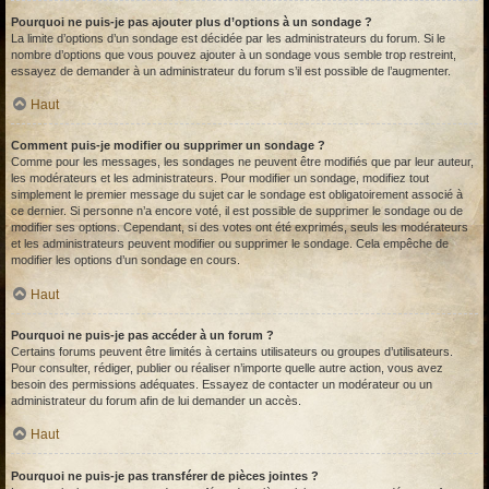
Pourquoi ne puis-je pas ajouter plus d’options à un sondage ?
La limite d’options d’un sondage est décidée par les administrateurs du forum. Si le
nombre d’options que vous pouvez ajouter à un sondage vous semble trop restreint,
essayez de demander à un administrateur du forum s’il est possible de l’augmenter.
Haut
Comment puis-je modifier ou supprimer un sondage ?
Comme pour les messages, les sondages ne peuvent être modifiés que par leur auteur,
les modérateurs et les administrateurs. Pour modifier un sondage, modifiez tout
simplement le premier message du sujet car le sondage est obligatoirement associé à
ce dernier. Si personne n’a encore voté, il est possible de supprimer le sondage ou de
modifier ses options. Cependant, si des votes ont été exprimés, seuls les modérateurs
et les administrateurs peuvent modifier ou supprimer le sondage. Cela empêche de
modifier les options d’un sondage en cours.
Haut
Pourquoi ne puis-je pas accéder à un forum ?
Certains forums peuvent être limités à certains utilisateurs ou groupes d’utilisateurs.
Pour consulter, rédiger, publier ou réaliser n’importe quelle autre action, vous avez
besoin des permissions adéquates. Essayez de contacter un modérateur ou un
administrateur du forum afin de lui demander un accès.
Haut
Pourquoi ne puis-je pas transférer de pièces jointes ?