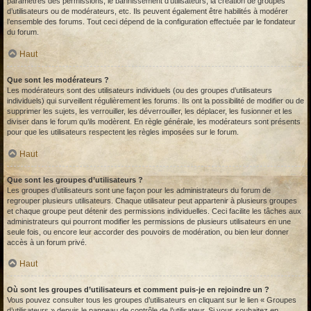
paramètres des permissions, le bannissement d’utilisateurs, la création de groupes
d’utilisateurs ou de modérateurs, etc. Ils peuvent également être habilités à modérer
l’ensemble des forums. Tout ceci dépend de la configuration effectuée par le fondateur
du forum.
Haut
Que sont les modérateurs ?
Les modérateurs sont des utilisateurs individuels (ou des groupes d’utilisateurs
individuels) qui surveillent régulièrement les forums. Ils ont la possibilité de modifier ou de
supprimer les sujets, les verrouiller, les déverrouiller, les déplacer, les fusionner et les
diviser dans le forum qu’ils modèrent. En règle générale, les modérateurs sont présents
pour que les utilisateurs respectent les règles imposées sur le forum.
Haut
Que sont les groupes d’utilisateurs ?
Les groupes d’utilisateurs sont une façon pour les administrateurs du forum de
regrouper plusieurs utilisateurs. Chaque utilisateur peut appartenir à plusieurs groupes
et chaque groupe peut détenir des permissions individuelles. Ceci facilite les tâches aux
administrateurs qui pourront modifier les permissions de plusieurs utilisateurs en une
seule fois, ou encore leur accorder des pouvoirs de modération, ou bien leur donner
accès à un forum privé.
Haut
Où sont les groupes d’utilisateurs et comment puis-je en rejoindre un ?
Vous pouvez consulter tous les groupes d’utilisateurs en cliquant sur le lien « Groupes
d’utilisateurs » depuis le panneau de contrôle de l’utilisateur. Si vous souhaitez en