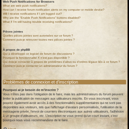
Web Push Notifications for Browsers
What are web push notifications?
How can I receive forum notification alerts on my computer or mobile device?
Will I receive notifications if I am logged out?
Why are the “Enable Push Notifications” buttons disabled?
What if I’m still having trouble receiving notifications?
Pièces jointes
Quelles pièces jointes sont autorisées sur ce forum ?
Comment puis-je retrouver toutes mes pièces jointes ?
À propos de phpBB
Qui a développé ce logiciel de forum de discussions ?
Pourquoi la fonctionnalité X n’est pas disponible ?
Qui dois-je contacter à propos de problèmes d’abus ou d’ordres légaux liés à ce forum ?
Comment puis-je contacter un administrateur du forum ?
Problèmes de connexion et d’inscription
Pourquoi ai-je besoin de m’inscrire ?
Vous n’êtes pas dans l’obligation de le faire, mais les administrateurs du forum peuvent
limiter la publication de messages aux utilisateurs inscrits. En vous inscrivant, vous
pouvez également avoir accès à des fonctionnalités supplémentaires qui ne sont pas
disponibles aux visiteurs, tels que l’affichage d’avatars personnalisés, l’utilisation de la
messagerie privée, l’envoi de courriers électroniques aux autres utilisateurs, l’adhésion
à un groupe d’utilisateurs, etc. L’inscription ne vous prend qu’un court instant, c’est
pourquoi nous vous recommandons de le faire.