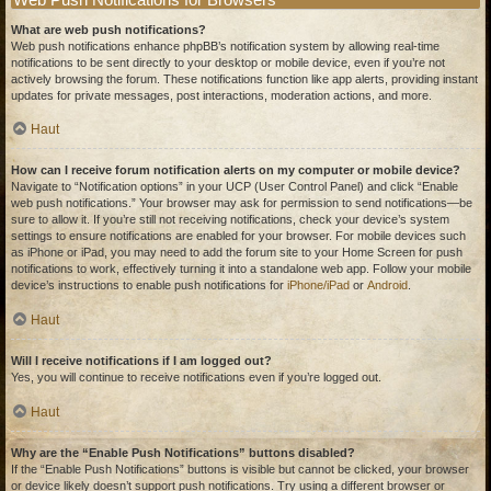
What are web push notifications?
Web push notifications enhance phpBB’s notification system by allowing real-time
notifications to be sent directly to your desktop or mobile device, even if you’re not
actively browsing the forum. These notifications function like app alerts, providing instant
updates for private messages, post interactions, moderation actions, and more.
Haut
How can I receive forum notification alerts on my computer or mobile device?
Navigate to “Notification options” in your UCP (User Control Panel) and click “Enable
web push notifications.” Your browser may ask for permission to send notifications—be
sure to allow it. If you’re still not receiving notifications, check your device’s system
settings to ensure notifications are enabled for your browser. For mobile devices such
as iPhone or iPad, you may need to add the forum site to your Home Screen for push
notifications to work, effectively turning it into a standalone web app. Follow your mobile
device’s instructions to enable push notifications for
iPhone/iPad
or
Android
.
Haut
Will I receive notifications if I am logged out?
Yes, you will continue to receive notifications even if you’re logged out.
Haut
Why are the “Enable Push Notifications” buttons disabled?
If the “Enable Push Notifications” buttons is visible but cannot be clicked, your browser
or device likely doesn’t support push notifications. Try using a different browser or