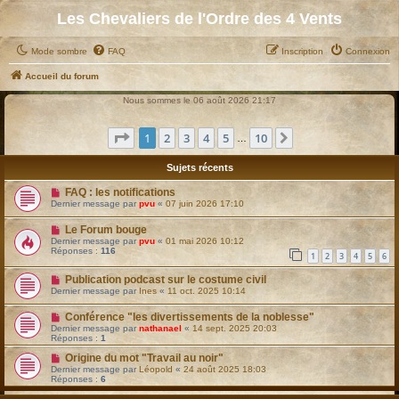
Les Chevaliers de l'Ordre des 4 Vents
Mode sombre
FAQ
Inscription
Connexion
Accueil du forum
Nous sommes le 06 août 2026 21:17
Page
1
sur
10
1
2
3
4
5
10
Suivant
…
Sujets récents
FAQ : les notifications
Dernier message par
pvu
«
07 juin 2026 17:10
Le Forum bouge
Dernier message par
pvu
«
01 mai 2026 10:12
Réponses :
116
1
2
3
4
5
6
Publication podcast sur le costume civil
Dernier message par
Ines
«
11 oct. 2025 10:14
Conférence "les divertissements de la noblesse"
Dernier message par
nathanael
«
14 sept. 2025 20:03
Réponses :
1
Origine du mot "Travail au noir"
Dernier message par
Léopold
«
24 août 2025 18:03
Réponses :
6