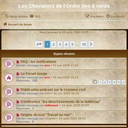
Les Chevaliers de l'Ordre des 4 Vents
Mode sombre
FAQ
Inscription
Connexion
Accueil du forum
Nous sommes le 10 août 2026 05:55
Page
1
sur
10
1
2
3
4
5
10
Suivant
…
Sujets récents
FAQ : les notifications
Dernier message par
pvu
«
07 juin 2026 17:10
Le Forum bouge
Dernier message par
pvu
«
01 mai 2026 10:12
Réponses :
116
1
2
3
4
5
6
Publication podcast sur le costume civil
Dernier message par
Ines
«
11 oct. 2025 10:14
Conférence "les divertissements de la noblesse"
Dernier message par
nathanael
«
14 sept. 2025 20:03
Réponses :
1
Origine du mot "Travail au noir"
Dernier message par
Léopold
«
24 août 2025 18:03
Réponses :
6