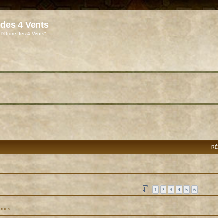
 des 4 Vents
 l'Ordre des 4 Vents"
RÉ
1
2
3
4
5
6
umes