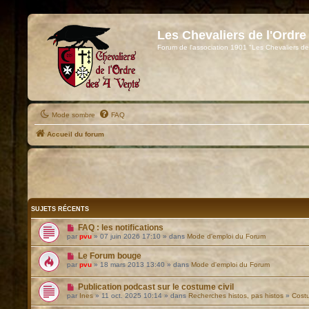
Les Chevaliers de l'Ordre
Forum de l'association 1901 "Les Chevaliers de
Mode sombre
FAQ
Accueil du forum
SUJETS RÉCENTS
FAQ : les notifications
par
pvu
» 07 juin 2026 17:10 » dans
Mode d'emploi du Forum
Le Forum bouge
par
pvu
» 18 mars 2013 13:40 » dans
Mode d'emploi du Forum
Publication podcast sur le costume civil
par
Ines
» 11 oct. 2025 10:14 » dans
Recherches histos, pas histos
»
Cost