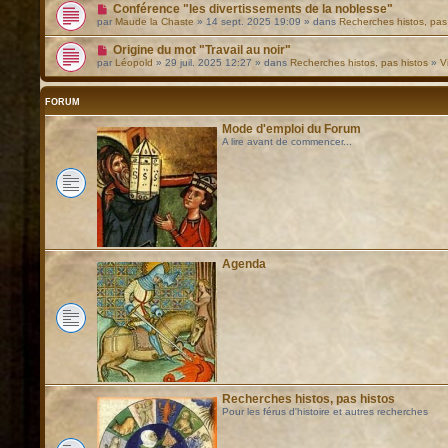
Conférence "les divertissements de la noblesse"
par
Maude la Chaste
» 14 sept. 2025 19:09 » dans
Recherches histos, pas
Origine du mot "Travail au noir"
par
Léopold
» 29 juil. 2025 12:27 » dans
Recherches histos, pas histos
»
V
FORUM
Mode d'emploi du Forum
A lire avant de commencer...
Agenda
Recherches histos, pas histos
Pour les férus d'histoire et autres recherches