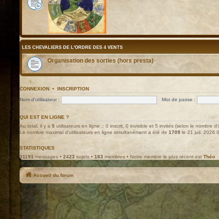
LES CHEVALIERS DE L'ORDRE DES 4 VENTS
Organisation des sorties (hors presta)
CONNEXION
•
INSCRIPTION
Nom d’utilisateur :
Mot de passe :
QUI EST EN LIGNE ?
Au total, il y a
5
utilisateurs en ligne :: 0 inscrit, 0 invisible et 5 invités (selon le nombre d
Le nombre maximal d’utilisateurs en ligne simultanément a été de
1709
le 21 juil. 2026 
STATISTIQUES
31191
messages •
2423
sujets •
183
membres • Notre membre le plus récent est
Théo
Accueil du forum