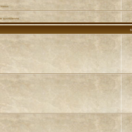
 histos
ie quotidienne
S