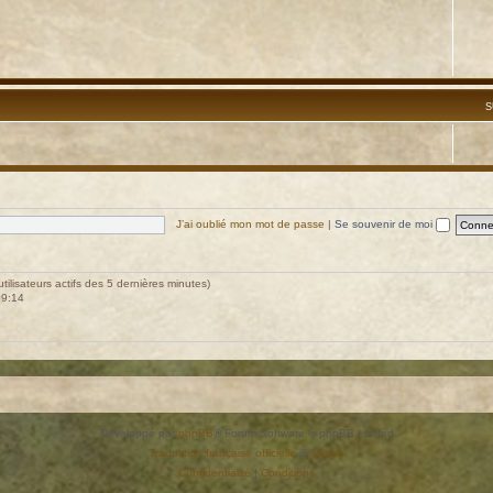
S
J’ai oublié mon mot de passe
|
Se souvenir de moi
’utilisateurs actifs des 5 dernières minutes)
09:14
Développé par
phpBB
® Forum Software © phpBB Limited
Traduction française officielle
©
Qiaeru
Confidentialité
|
Conditions