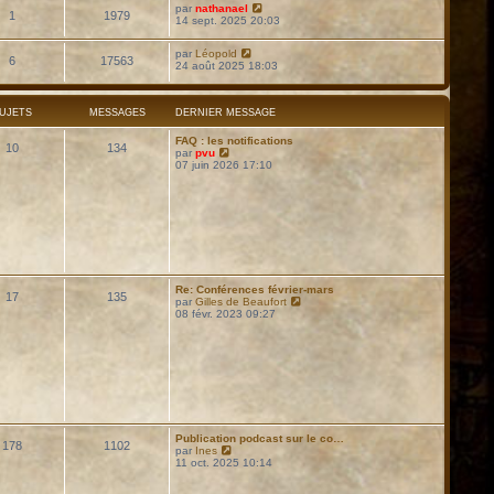
par
nathanael
1
1979
14 sept. 2025 20:03
par
Léopold
6
17563
24 août 2025 18:03
UJETS
MESSAGES
DERNIER MESSAGE
FAQ : les notifications
10
134
C
par
pvu
o
07 juin 2026 17:10
n
s
u
l
t
e
r
l
e
d
Re: Conférences février-mars
17
135
e
C
par
Gilles de Beaufort
r
o
08 févr. 2023 09:27
n
n
i
s
e
u
r
l
m
t
e
e
s
r
s
l
a
e
g
d
Publication podcast sur le co…
e
178
1102
e
C
par
Ines
r
o
11 oct. 2025 10:14
n
n
i
s