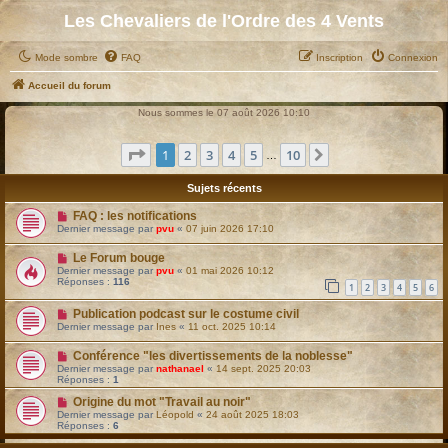
Les Chevaliers de l'Ordre des 4 Vents
Mode sombre
FAQ
Inscription
Connexion
Accueil du forum
Nous sommes le 07 août 2026 10:10
Page
1
sur
10
1
2
3
4
5
10
Suivant
…
Sujets récents
FAQ : les notifications
Dernier message par
pvu
«
07 juin 2026 17:10
Le Forum bouge
Dernier message par
pvu
«
01 mai 2026 10:12
Réponses :
116
1
2
3
4
5
6
Publication podcast sur le costume civil
Dernier message par
Ines
«
11 oct. 2025 10:14
Conférence "les divertissements de la noblesse"
Dernier message par
nathanael
«
14 sept. 2025 20:03
Réponses :
1
Origine du mot "Travail au noir"
Dernier message par
Léopold
«
24 août 2025 18:03
Réponses :
6