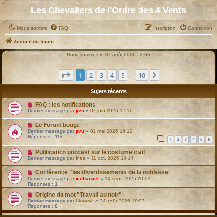
Les Chevaliers de l'Ordre des 4 Vents
Mode sombre
FAQ
Inscription
Connexion
Accueil du forum
Nous sommes le 07 août 2026 22:56
Page
1
sur
10
1
2
3
4
5
10
Suivant
…
Sujets récents
FAQ : les notifications
Dernier message par
pvu
«
07 juin 2026 17:10
Le Forum bouge
Dernier message par
pvu
«
01 mai 2026 10:12
Réponses :
116
1
2
3
4
5
6
Publication podcast sur le costume civil
Dernier message par
Ines
«
11 oct. 2025 10:14
Conférence "les divertissements de la noblesse"
Dernier message par
nathanael
«
14 sept. 2025 20:03
Réponses :
1
Origine du mot "Travail au noir"
Dernier message par
Léopold
«
24 août 2025 18:03
Réponses :
6