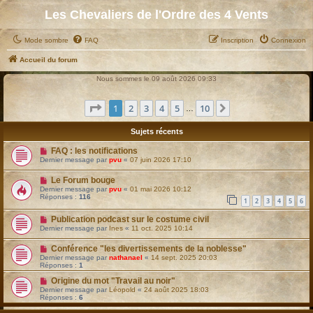
Les Chevaliers de l'Ordre des 4 Vents
Mode sombre
FAQ
Inscription
Connexion
Accueil du forum
Nous sommes le 09 août 2026 09:33
Page
1
sur
10
1
2
3
4
5
10
Suivant
…
Sujets récents
FAQ : les notifications
Dernier message par
pvu
«
07 juin 2026 17:10
Le Forum bouge
Dernier message par
pvu
«
01 mai 2026 10:12
Réponses :
116
1
2
3
4
5
6
Publication podcast sur le costume civil
Dernier message par
Ines
«
11 oct. 2025 10:14
Conférence "les divertissements de la noblesse"
Dernier message par
nathanael
«
14 sept. 2025 20:03
Réponses :
1
Origine du mot "Travail au noir"
Dernier message par
Léopold
«
24 août 2025 18:03
Réponses :
6