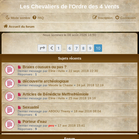
Les Chevaliers de l'Ordre des 4 Vents
Mode sombre
FAQ
Inscription
Connexion
Accueil du forum
Nous sommes le 08 août 2026 16:50
Page
10
sur
10
1
6
7
8
9
10
Précédent
…
Sujets récents
Braies cousues ou pas ?
Dernier message par
Eline / Aélis
«
22 sept. 2018 22:30
Réponses :
1
découverte archéologique
Dernier message par
Maude la Chaste
«
24 juil. 2018 12:19
Articles de Bénédicte Meffre/Hémiole
Dernier message par
Eline / Aélis
«
25 mai 2018 19:16
Sexualité
Dernier message par
ABDOU Thierry
«
18 mai 2018 08:04
Réponses :
6
Porteur d'eau
Dernier message par
pvu
«
17 avr. 2018 15:41
Réponses :
9
Forum