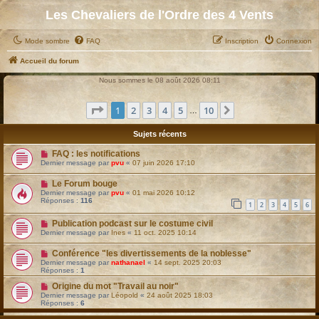
Les Chevaliers de l'Ordre des 4 Vents
Mode sombre
FAQ
Inscription
Connexion
Accueil du forum
Nous sommes le 08 août 2026 08:11
Page
1
sur
10
1
2
3
4
5
10
Suivant
…
Sujets récents
FAQ : les notifications
Dernier message par
pvu
«
07 juin 2026 17:10
Le Forum bouge
Dernier message par
pvu
«
01 mai 2026 10:12
Réponses :
116
1
2
3
4
5
6
Publication podcast sur le costume civil
Dernier message par
Ines
«
11 oct. 2025 10:14
Conférence "les divertissements de la noblesse"
Dernier message par
nathanael
«
14 sept. 2025 20:03
Réponses :
1
Origine du mot "Travail au noir"
Dernier message par
Léopold
«
24 août 2025 18:03
Réponses :
6