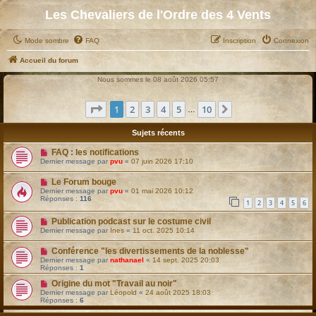
Les Chevaliers de l'Ordre des 4 Vents
Mode sombre
FAQ
Inscription
Connexion
Accueil du forum
Nous sommes le 08 août 2026 05:57
Page
1
sur
10
1
2
3
4
5
10
Suivant
…
Sujets récents
FAQ : les notifications
Dernier message par
pvu
«
07 juin 2026 17:10
Le Forum bouge
Dernier message par
pvu
«
01 mai 2026 10:12
Réponses :
116
1
2
3
4
5
6
Publication podcast sur le costume civil
Dernier message par
Ines
«
11 oct. 2025 10:14
Conférence "les divertissements de la noblesse"
Dernier message par
nathanael
«
14 sept. 2025 20:03
Réponses :
1
Origine du mot "Travail au noir"
Dernier message par
Léopold
«
24 août 2025 18:03
Réponses :
6