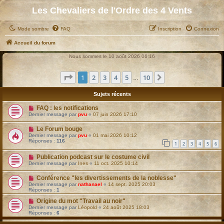
Les Chevaliers de l'Ordre des 4 Vents
Mode sombre
FAQ
Inscription
Connexion
Accueil du forum
Nous sommes le 10 août 2026 06:16
Page
1
sur
10
1
2
3
4
5
10
Suivant
…
Sujets récents
FAQ : les notifications
Dernier message par
pvu
«
07 juin 2026 17:10
Le Forum bouge
Dernier message par
pvu
«
01 mai 2026 10:12
Réponses :
116
1
2
3
4
5
6
Publication podcast sur le costume civil
Dernier message par
Ines
«
11 oct. 2025 10:14
Conférence "les divertissements de la noblesse"
Dernier message par
nathanael
«
14 sept. 2025 20:03
Réponses :
1
Origine du mot "Travail au noir"
Dernier message par
Léopold
«
24 août 2025 18:03
Réponses :
6