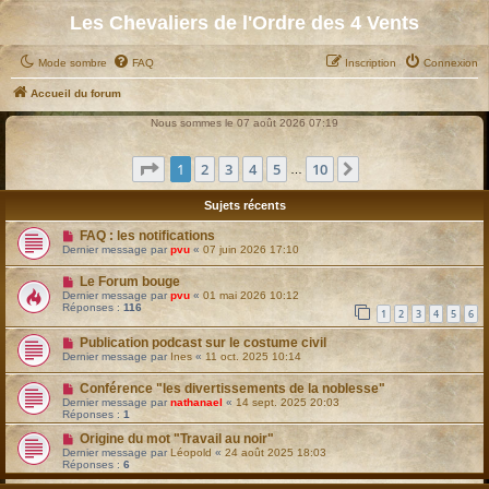
Les Chevaliers de l'Ordre des 4 Vents
Mode sombre
FAQ
Inscription
Connexion
Accueil du forum
Nous sommes le 07 août 2026 07:19
Page
1
sur
10
1
2
3
4
5
10
Suivant
…
Sujets récents
FAQ : les notifications
Dernier message par
pvu
«
07 juin 2026 17:10
Le Forum bouge
Dernier message par
pvu
«
01 mai 2026 10:12
Réponses :
116
1
2
3
4
5
6
Publication podcast sur le costume civil
Dernier message par
Ines
«
11 oct. 2025 10:14
Conférence "les divertissements de la noblesse"
Dernier message par
nathanael
«
14 sept. 2025 20:03
Réponses :
1
Origine du mot "Travail au noir"
Dernier message par
Léopold
«
24 août 2025 18:03
Réponses :
6