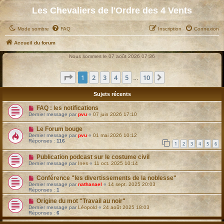
Les Chevaliers de l'Ordre des 4 Vents
Mode sombre
FAQ
Inscription
Connexion
Accueil du forum
Nous sommes le 07 août 2026 07:36
Page
1
sur
10
1
2
3
4
5
10
Suivant
…
Sujets récents
FAQ : les notifications
Dernier message par
pvu
«
07 juin 2026 17:10
Le Forum bouge
Dernier message par
pvu
«
01 mai 2026 10:12
Réponses :
116
1
2
3
4
5
6
Publication podcast sur le costume civil
Dernier message par
Ines
«
11 oct. 2025 10:14
Conférence "les divertissements de la noblesse"
Dernier message par
nathanael
«
14 sept. 2025 20:03
Réponses :
1
Origine du mot "Travail au noir"
Dernier message par
Léopold
«
24 août 2025 18:03
Réponses :
6