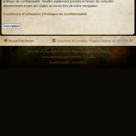
politique de confidentialité. Veuillez également prendre le temps de consulter
attentivement toutes les règles du forum lors de votre navigation.
Conditions d’utilisation
|
Politique de confidentialité
Inscription
Accueil du forum
Supprimer les cookies
Fuseau horaire sur
UTC+01:00
Développé par
phpBB
® Forum Software © phpBB Limited
Traduction française officielle
©
Qiaeru
Confidentialité
|
Conditions