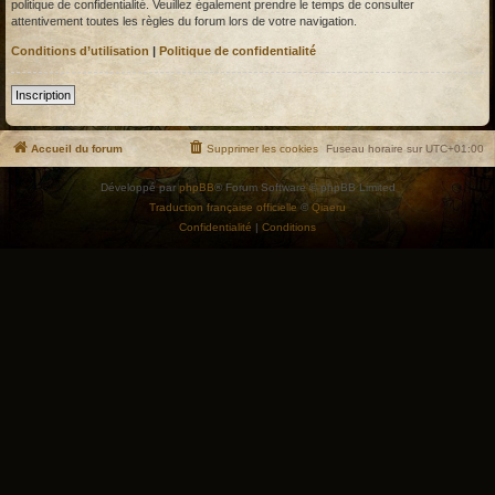
politique de confidentialité. Veuillez également prendre le temps de consulter
attentivement toutes les règles du forum lors de votre navigation.
Conditions d’utilisation
|
Politique de confidentialité
Inscription
Accueil du forum
Supprimer les cookies
Fuseau horaire sur
UTC+01:00
Développé par
phpBB
® Forum Software © phpBB Limited
Traduction française officielle
©
Qiaeru
Confidentialité
|
Conditions