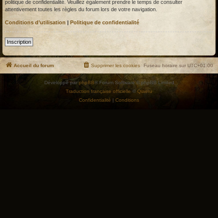
politique de confidentialité. Veuillez également prendre le temps de consulter
attentivement toutes les règles du forum lors de votre navigation.
Conditions d’utilisation
|
Politique de confidentialité
Inscription
Accueil du forum
Supprimer les cookies
Fuseau horaire sur
UTC+01:00
Développé par
phpBB
® Forum Software © phpBB Limited
Traduction française officielle
©
Qiaeru
Confidentialité
|
Conditions