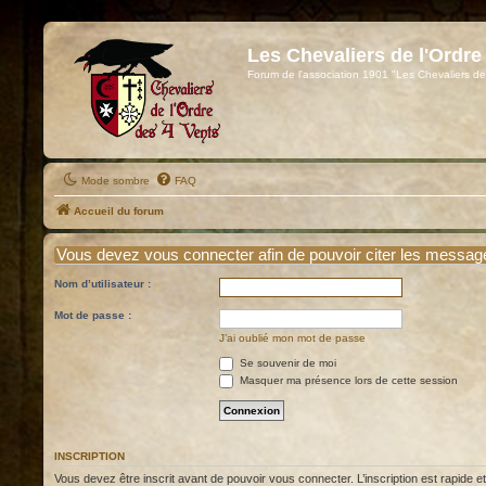
Les Chevaliers de l'Ordre
Forum de l'association 1901 "Les Chevaliers de
Mode sombre
FAQ
Accueil du forum
Vous devez vous connecter afin de pouvoir citer les messag
Nom d’utilisateur :
Mot de passe :
J’ai oublié mon mot de passe
Se souvenir de moi
Masquer ma présence lors de cette session
INSCRIPTION
Vous devez être inscrit avant de pouvoir vous connecter. L’inscription est rapide 