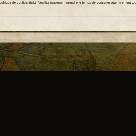
olitique de confidentialité. Veuillez également prendre le temps de consulter attentivement tou
Développé par
phpBB
® Forum Software © phpBB Limited
Traduction française officielle
©
Qiaeru
Confidentialité
|
Conditions