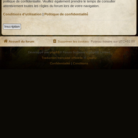
politique de confidentialité. Veuillez également prendre le temps de consulter
attentivement toutes les règles du forum lors de votre navigation.
Conditions d’utilisation
|
Politique de confidentialité
Inscription
Accueil du forum
Supprimer les cookies
Fuseau horaire sur
UTC+01:00
Développé par
phpBB
® Forum Software © phpBB Limited
Traduction française officielle
©
Qiaeru
Confidentialité
|
Conditions