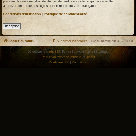
politique de confidentialité. Veuillez également prendre le temps de consulter
attentivement toutes les règles du forum lors de votre navigation.
Conditions d’utilisation
|
Politique de confidentialité
Inscription
Accueil du forum
Supprimer les cookies
Fuseau horaire sur
UTC+01:00
Développé par
phpBB
® Forum Software © phpBB Limited
Traduction française officielle
©
Qiaeru
Confidentialité
|
Conditions