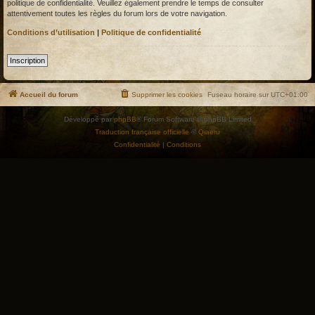
politique de confidentialité. Veuillez également prendre le temps de consulter
attentivement toutes les règles du forum lors de votre navigation.
Conditions d’utilisation
|
Politique de confidentialité
Inscription
Accueil du forum
Supprimer les cookies
Fuseau horaire sur
UTC+01:00
Développé par
phpBB
® Forum Software © phpBB Limited
Traduction française officielle
©
Qiaeru
Confidentialité
|
Conditions