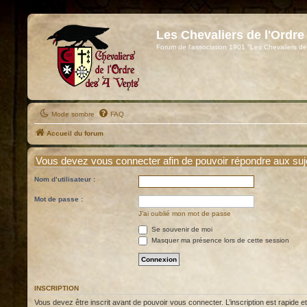
Les Chevaliers de l'Ordre
Forum de l'association 1901 "Les Chevaliers de
Mode sombre
FAQ
Accueil du forum
Vous devez vous connecter afin de pouvoir répondre aux suj
Nom d’utilisateur :
Mot de passe :
J’ai oublié mon mot de passe
Se souvenir de moi
Masquer ma présence lors de cette session
INSCRIPTION
Vous devez être inscrit avant de pouvoir vous connecter. L’inscription est rapide 