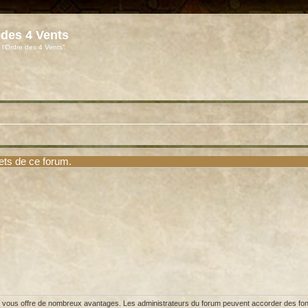
 des 4 Vents
 l'Ordre des 4 Vents"
ets de ce forum.
et vous offre de nombreux avantages. Les administrateurs du forum peuvent accorder des fonct