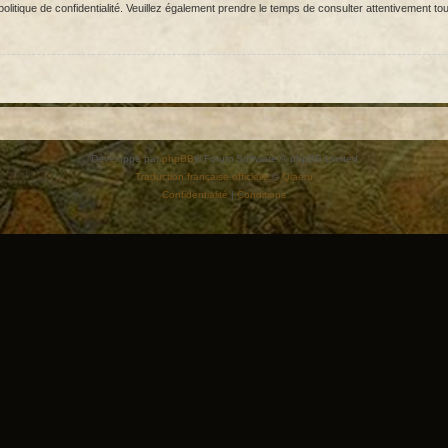
olitique de confidentialité. Veuillez également prendre le temps de consulter attentivement tou
Développé par
phpBB
® Forum Software © phpBB Limited
Traduction française officielle
©
Qiaeru
Confidentialité
|
Conditions