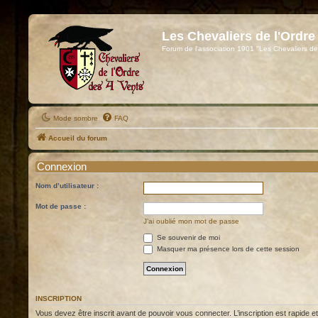
Les Chevaliers de l'Ordre
Forum de l'association 1901 "Les Chevaliers de
Mode sombre
FAQ
Accueil du forum
Connexion
Nom d’utilisateur :
Mot de passe :
J’ai oublié mon mot de passe
Se souvenir de moi
Masquer ma présence lors de cette session
INSCRIPTION
Vous devez être inscrit avant de pouvoir vous connecter. L’inscription est rapide 