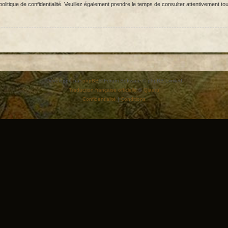
olitique de confidentialité. Veuillez également prendre le temps de consulter attentivement tou
Développé par
phpBB
® Forum Software © phpBB Limited
Traduction française officielle
©
Qiaeru
Confidentialité
|
Conditions