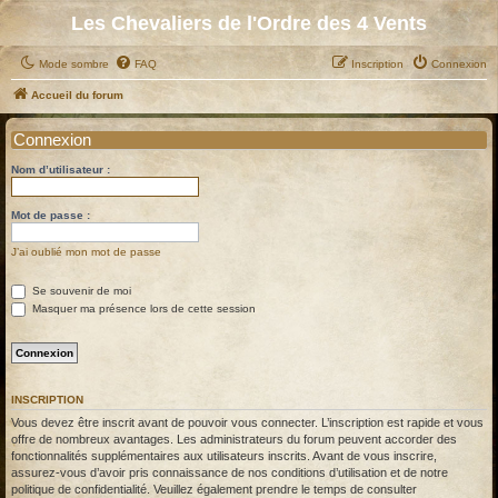
Les Chevaliers de l'Ordre des 4 Vents
Mode sombre
FAQ
Inscription
Connexion
Accueil du forum
Connexion
Nom d’utilisateur :
Mot de passe :
J’ai oublié mon mot de passe
Se souvenir de moi
Masquer ma présence lors de cette session
INSCRIPTION
Vous devez être inscrit avant de pouvoir vous connecter. L’inscription est rapide et vous
offre de nombreux avantages. Les administrateurs du forum peuvent accorder des
fonctionnalités supplémentaires aux utilisateurs inscrits. Avant de vous inscrire,
assurez-vous d’avoir pris connaissance de nos conditions d’utilisation et de notre
politique de confidentialité. Veuillez également prendre le temps de consulter