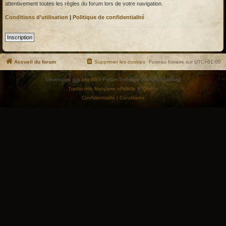
attentivement toutes les règles du forum lors de votre navigation.
Conditions d’utilisation
|
Politique de confidentialité
Inscription
Accueil du forum
Supprimer les cookies
Fuseau horaire sur
UTC+01:00
Développé par
phpBB
® Forum Software © phpBB Limited
Traduction française officielle
©
Qiaeru
Confidentialité
|
Conditions