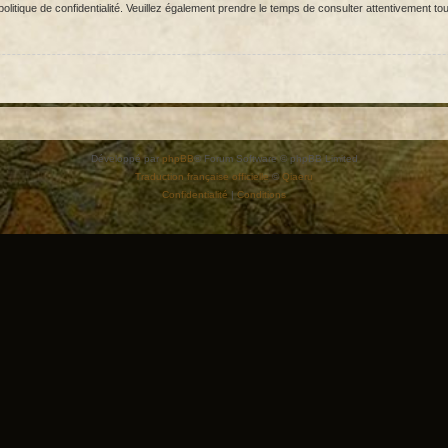
olitique de confidentialité. Veuillez également prendre le temps de consulter attentivement tou
Développé par
phpBB
® Forum Software © phpBB Limited
Traduction française officielle
©
Qiaeru
Confidentialité
|
Conditions