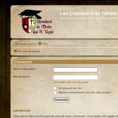
Les Chevaliers de l'Ordre
Forum de l'association 1901 "Les Chevaliers de
Mode sombre
FAQ
Accueil du forum
Connexion
Nom d’utilisateur :
Mot de passe :
J’ai oublié mon mot de passe
Se souvenir de moi
Masquer ma présence lors de cette session
INSCRIPTION
Vous devez être inscrit avant de pouvoir vous connecter. L’inscription est rapide 