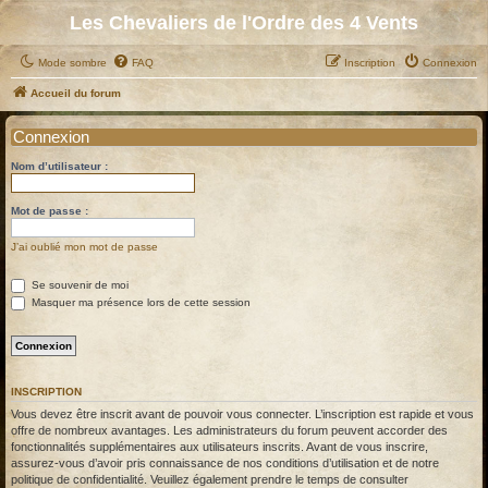
Les Chevaliers de l'Ordre des 4 Vents
Mode sombre
FAQ
Inscription
Connexion
Accueil du forum
Connexion
Nom d’utilisateur :
Mot de passe :
J’ai oublié mon mot de passe
Se souvenir de moi
Masquer ma présence lors de cette session
INSCRIPTION
Vous devez être inscrit avant de pouvoir vous connecter. L’inscription est rapide et vous
offre de nombreux avantages. Les administrateurs du forum peuvent accorder des
fonctionnalités supplémentaires aux utilisateurs inscrits. Avant de vous inscrire,
assurez-vous d’avoir pris connaissance de nos conditions d’utilisation et de notre
politique de confidentialité. Veuillez également prendre le temps de consulter