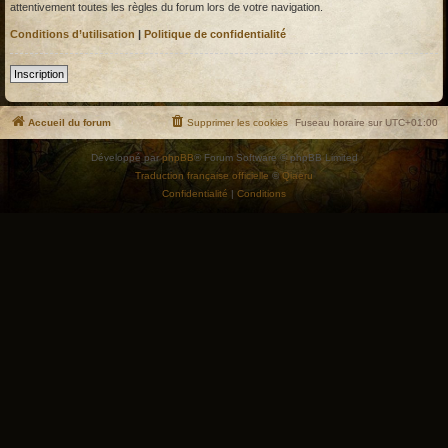
attentivement toutes les règles du forum lors de votre navigation.
Conditions d’utilisation
|
Politique de confidentialité
Inscription
Accueil du forum
Supprimer les cookies
Fuseau horaire sur
UTC+01:00
Développé par
phpBB
® Forum Software © phpBB Limited
Traduction française officielle
©
Qiaeru
Confidentialité
|
Conditions