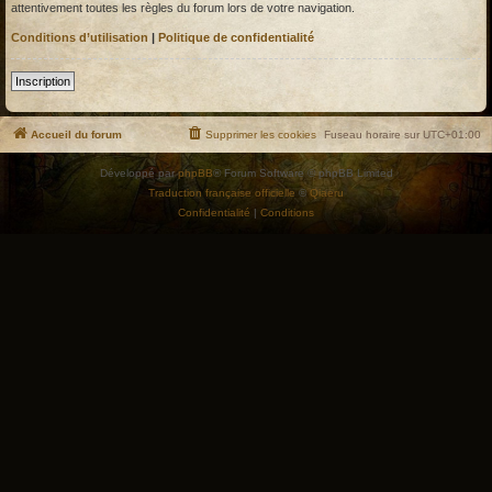
attentivement toutes les règles du forum lors de votre navigation.
Conditions d’utilisation
|
Politique de confidentialité
Inscription
Accueil du forum
Supprimer les cookies
Fuseau horaire sur
UTC+01:00
Développé par
phpBB
® Forum Software © phpBB Limited
Traduction française officielle
©
Qiaeru
Confidentialité
|
Conditions