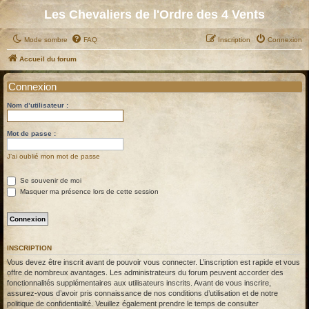
Les Chevaliers de l'Ordre des 4 Vents
Mode sombre
FAQ
Inscription
Connexion
Accueil du forum
Connexion
Nom d’utilisateur :
Mot de passe :
J’ai oublié mon mot de passe
Se souvenir de moi
Masquer ma présence lors de cette session
INSCRIPTION
Vous devez être inscrit avant de pouvoir vous connecter. L’inscription est rapide et vous
offre de nombreux avantages. Les administrateurs du forum peuvent accorder des
fonctionnalités supplémentaires aux utilisateurs inscrits. Avant de vous inscrire,
assurez-vous d’avoir pris connaissance de nos conditions d’utilisation et de notre
politique de confidentialité. Veuillez également prendre le temps de consulter