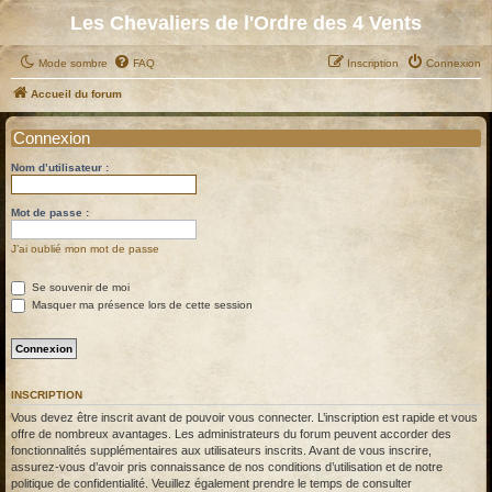
Les Chevaliers de l'Ordre des 4 Vents
Mode sombre
FAQ
Inscription
Connexion
Accueil du forum
Connexion
Nom d’utilisateur :
Mot de passe :
J’ai oublié mon mot de passe
Se souvenir de moi
Masquer ma présence lors de cette session
INSCRIPTION
Vous devez être inscrit avant de pouvoir vous connecter. L’inscription est rapide et vous
offre de nombreux avantages. Les administrateurs du forum peuvent accorder des
fonctionnalités supplémentaires aux utilisateurs inscrits. Avant de vous inscrire,
assurez-vous d’avoir pris connaissance de nos conditions d’utilisation et de notre
politique de confidentialité. Veuillez également prendre le temps de consulter