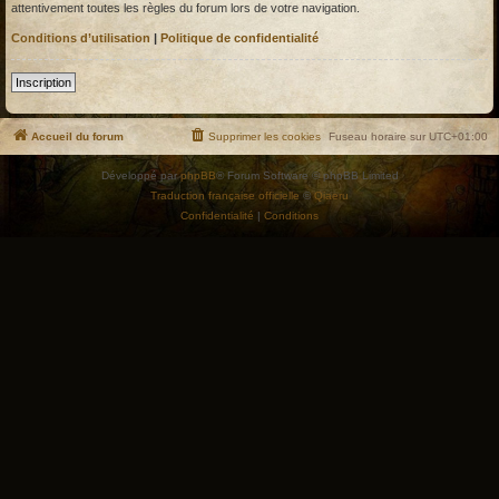
attentivement toutes les règles du forum lors de votre navigation.
Conditions d’utilisation
|
Politique de confidentialité
Inscription
Accueil du forum
Supprimer les cookies
Fuseau horaire sur
UTC+01:00
Développé par
phpBB
® Forum Software © phpBB Limited
Traduction française officielle
©
Qiaeru
Confidentialité
|
Conditions