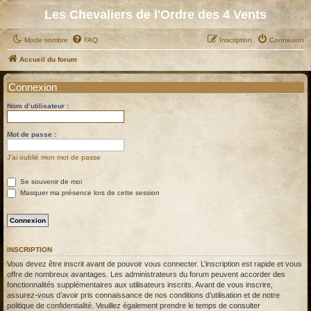
Les Chevaliers de l'Ordre des 4 Vents
Mode sombre
FAQ
Inscription
Connexion
Accueil du forum
Connexion
Nom d’utilisateur :
Mot de passe :
J’ai oublié mon mot de passe
Se souvenir de moi
Masquer ma présence lors de cette session
INSCRIPTION
Vous devez être inscrit avant de pouvoir vous connecter. L’inscription est rapide et vous
offre de nombreux avantages. Les administrateurs du forum peuvent accorder des
fonctionnalités supplémentaires aux utilisateurs inscrits. Avant de vous inscrire,
assurez-vous d’avoir pris connaissance de nos conditions d’utilisation et de notre
politique de confidentialité. Veuillez également prendre le temps de consulter