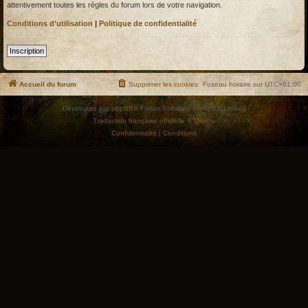
attentivement toutes les règles du forum lors de votre navigation.
Conditions d’utilisation
|
Politique de confidentialité
Inscription
Accueil du forum
Supprimer les cookies
Fuseau horaire sur
UTC+01:00
Développé par
phpBB
® Forum Software © phpBB Limited
Traduction française officielle
©
Qiaeru
Confidentialité
|
Conditions