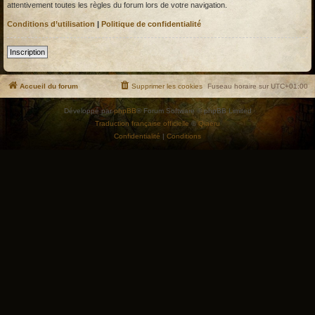
attentivement toutes les règles du forum lors de votre navigation.
Conditions d’utilisation
|
Politique de confidentialité
Inscription
Accueil du forum
Supprimer les cookies
Fuseau horaire sur
UTC+01:00
Développé par
phpBB
® Forum Software © phpBB Limited
Traduction française officielle
©
Qiaeru
Confidentialité
|
Conditions