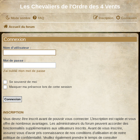
Les Chevaliers de l'Ordre des 4 Vents
Mode sombre
FAQ
Inscription
Connexion
Accueil du forum
Connexion
Nom d’utilisateur :
Mot de passe :
J’ai oublié mon mot de passe
Se souvenir de moi
Masquer ma présence lors de cette session
INSCRIPTION
Vous devez être inscrit avant de pouvoir vous connecter. L’inscription est rapide et vous
offre de nombreux avantages. Les administrateurs du forum peuvent accorder des
fonctionnalités supplémentaires aux utilisateurs inscrits. Avant de vous inscrire,
assurez-vous d’avoir pris connaissance de nos conditions d’utilisation et de notre
politique de confidentialité. Veuillez également prendre le temps de consulter