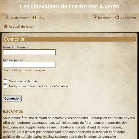
Les Chevaliers de l'Ordre des 4 Vents
Mode sombre
FAQ
Inscription
Connexion
Accueil du forum
Connexion
Nom d’utilisateur :
Mot de passe :
J’ai oublié mon mot de passe
Se souvenir de moi
Masquer ma présence lors de cette session
INSCRIPTION
Vous devez être inscrit avant de pouvoir vous connecter. L’inscription est rapide et vous
offre de nombreux avantages. Les administrateurs du forum peuvent accorder des
fonctionnalités supplémentaires aux utilisateurs inscrits. Avant de vous inscrire,
assurez-vous d’avoir pris connaissance de nos conditions d’utilisation et de notre
politique de confidentialité. Veuillez également prendre le temps de consulter