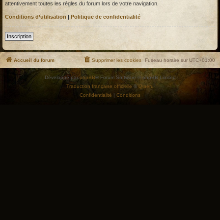
attentivement toutes les règles du forum lors de votre navigation.
Conditions d’utilisation
|
Politique de confidentialité
Inscription
Accueil du forum
Supprimer les cookies
Fuseau horaire sur
UTC+01:00
Développé par
phpBB
® Forum Software © phpBB Limited
Traduction française officielle
©
Qiaeru
Confidentialité
|
Conditions