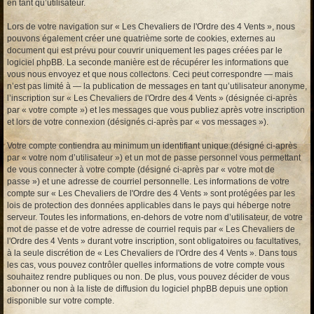
en tant qu’utilisateur.
Lors de votre navigation sur « Les Chevaliers de l'Ordre des 4 Vents », nous
pouvons également créer une quatrième sorte de cookies, externes au
document qui est prévu pour couvrir uniquement les pages créées par le
logiciel phpBB. La seconde manière est de récupérer les informations que
vous nous envoyez et que nous collectons. Ceci peut correspondre — mais
n’est pas limité à — la publication de messages en tant qu’utilisateur anonyme,
l’inscription sur « Les Chevaliers de l'Ordre des 4 Vents » (désignée ci-après
par « votre compte ») et les messages que vous publiez après votre inscription
et lors de votre connexion (désignés ci-après par « vos messages »).
Votre compte contiendra au minimum un identifiant unique (désigné ci-après
par « votre nom d’utilisateur ») et un mot de passe personnel vous permettant
de vous connecter à votre compte (désigné ci-après par « votre mot de
passe ») et une adresse de courriel personnelle. Les informations de votre
compte sur « Les Chevaliers de l'Ordre des 4 Vents » sont protégées par les
lois de protection des données applicables dans le pays qui héberge notre
serveur. Toutes les informations, en-dehors de votre nom d’utilisateur, de votre
mot de passe et de votre adresse de courriel requis par « Les Chevaliers de
l'Ordre des 4 Vents » durant votre inscription, sont obligatoires ou facultatives,
à la seule discrétion de « Les Chevaliers de l'Ordre des 4 Vents ». Dans tous
les cas, vous pouvez contrôler quelles informations de votre compte vous
souhaitez rendre publiques ou non. De plus, vous pouvez décider de vous
abonner ou non à la liste de diffusion du logiciel phpBB depuis une option
disponible sur votre compte.