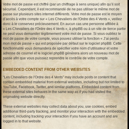
Votre mot de passe est chiffré (par un chiffrage à sens unique) afin qu’il soit
sécurisé. Cependant, il est recommandé de ne pas utiliser le même mot de
passe sur plusieurs sites internet différents. Votre mot de passe est le moyen
d’accès à votre compte sur « Les Chevaliers de l'Ordre des 4 Vents », veillez
donc à le conservez précieusement. En aucun cas une personne affiliée à
« Les Chevaliers de l'Ordre des 4 Vents », à phpBB ou à un site de tierce partie
ne peut vous demander légitimement votre mot de passe. Si vous oubliez le
mot de passe de votre compte, vous pouvez utiliser la fonction « J’ai perdu
mon mot de passe » qui est proposée par défaut sur le logiciel phpBB. Cette
fonctionnalité vous demandera de spécifier votre nom d’utilisateur et votre
adresse de courriel et le logiciel phpBB générera alors un nouveau mot de
passe afin que vous puissiez reprendre le contrôle de votre compte.
EMBEDDED CONTENT FROM OTHER WEBSITES
“Les Chevaliers de l'Ordre des 4 Vents” may include posts or content that
contain embedded material from external websites, including but not limited to
YouTube, Facebook, Twitter, and similar platforms. Embedded content from
these external sites behaves in the same way as if you had visited the
originating website directly.
These external websites may collect data about you, use cookies, embed
additional third-party tracking, and monitor your interaction with the embedded
content, including tracking your interaction if you have an account and are
logged in to that website.