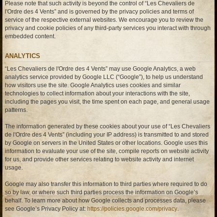
Please note that such activity is beyond the control of “Les Chevaliers de
l'Ordre des 4 Vents” and is governed by the privacy policies and terms of
service of the respective external websites. We encourage you to review the
privacy and cookie policies of any third-party services you interact with through
embedded content.
ANALYTICS
“Les Chevaliers de l'Ordre des 4 Vents” may use Google Analytics, a web
analytics service provided by Google LLC (“Google”), to help us understand
how visitors use the site. Google Analytics uses cookies and similar
technologies to collect information about your interactions with the site,
including the pages you visit, the time spent on each page, and general usage
patterns.
The information generated by these cookies about your use of “Les Chevaliers
de l'Ordre des 4 Vents” (including your IP address) is transmitted to and stored
by Google on servers in the United States or other locations. Google uses this
information to evaluate your use of the site, compile reports on website activity
for us, and provide other services relating to website activity and internet
usage.
Google may also transfer this information to third parties where required to do
so by law, or where such third parties process the information on Google’s
behalf. To learn more about how Google collects and processes data, please
see Google’s Privacy Policy at:
https://policies.google.com/privacy
.