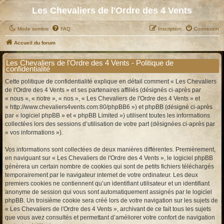
Les Chevaliers de l'Ordre des 4 Vents
Mode sombre
FAQ
Inscription
Connexion
Accueil du forum
Les Chevaliers de l'Ordre des 4 Vents - Politique de
confidentialité
Cette politique de confidentialité explique en détail comment « Les Chevaliers
de l'Ordre des 4 Vents » et ses partenaires affiliés (désignés ci-après par
« nous », « notre », « nos », « Les Chevaliers de l'Ordre des 4 Vents » et
« http://www.chevaliers4vents.com:80/phpBB6 ») et phpBB (désigné ci-après
par « logiciel phpBB » et « phpBB Limited ») utilisent toutes les informations
collectées lors des sessions d’utilisation de votre part (désignées ci-après par
« vos informations »).
Vos informations sont collectées de deux manières différentes. Premièrement,
en naviguant sur « Les Chevaliers de l'Ordre des 4 Vents », le logiciel phpBB
génèrera un certain nombre de cookies qui sont de petits fichiers téléchargés
temporairement par le navigateur internet de votre ordinateur. Les deux
premiers cookies ne contiennent qu’un identifiant utilisateur et un identifiant
anonyme de session qui vous sont automatiquement assignés par le logiciel
phpBB. Un troisième cookie sera créé lors de votre navigation sur les sujets de
« Les Chevaliers de l'Ordre des 4 Vents », archivant de ce fait tous les sujets
que vous avez consultés et permettant d’améliorer votre confort de navigation