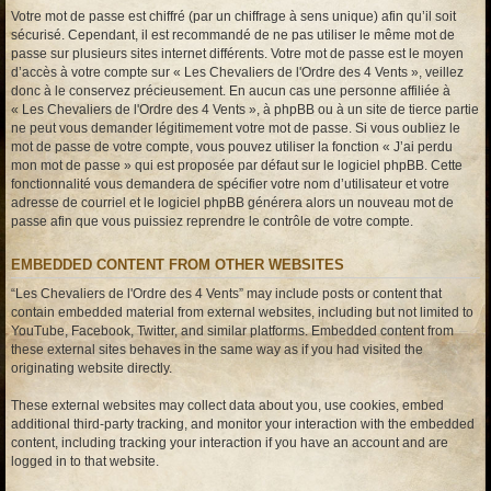
Votre mot de passe est chiffré (par un chiffrage à sens unique) afin qu’il soit
sécurisé. Cependant, il est recommandé de ne pas utiliser le même mot de
passe sur plusieurs sites internet différents. Votre mot de passe est le moyen
d’accès à votre compte sur « Les Chevaliers de l'Ordre des 4 Vents », veillez
donc à le conservez précieusement. En aucun cas une personne affiliée à
« Les Chevaliers de l'Ordre des 4 Vents », à phpBB ou à un site de tierce partie
ne peut vous demander légitimement votre mot de passe. Si vous oubliez le
mot de passe de votre compte, vous pouvez utiliser la fonction « J’ai perdu
mon mot de passe » qui est proposée par défaut sur le logiciel phpBB. Cette
fonctionnalité vous demandera de spécifier votre nom d’utilisateur et votre
adresse de courriel et le logiciel phpBB générera alors un nouveau mot de
passe afin que vous puissiez reprendre le contrôle de votre compte.
EMBEDDED CONTENT FROM OTHER WEBSITES
“Les Chevaliers de l'Ordre des 4 Vents” may include posts or content that
contain embedded material from external websites, including but not limited to
YouTube, Facebook, Twitter, and similar platforms. Embedded content from
these external sites behaves in the same way as if you had visited the
originating website directly.
These external websites may collect data about you, use cookies, embed
additional third-party tracking, and monitor your interaction with the embedded
content, including tracking your interaction if you have an account and are
logged in to that website.