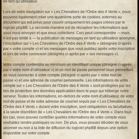
en tant qu’utilisateur.
Lors de votre navigation sur « Les Chevaliers de l'Ordre des 4 Vents », nous
pouvons également créer une quatrième sorte de cookies, externes au
document qui est prévu pour couvrir uniquement les pages créées par le
logiciel phpBB. La seconde manière est de récupérer les informations que
vous nous envoyez et que nous collectons. Ceci peut correspondre — mais
n’est pas limité à — la publication de messages en tant qu’utilisateur anonyme,
l’inscription sur « Les Chevaliers de l'Ordre des 4 Vents » (désignée ci-après
par « votre compte ») et les messages que vous publiez après votre inscription
et lors de votre connexion (désignés ci-après par « vos messages »).
Votre compte contiendra au minimum un identifiant unique (désigné ci-après
par « votre nom d’utilisateur ») et un mot de passe personnel vous permettant
de vous connecter à votre compte (désigné ci-après par « votre mot de
passe ») et une adresse de courriel personnelle. Les informations de votre
compte sur « Les Chevaliers de l'Ordre des 4 Vents » sont protégées par les
lois de protection des données applicables dans le pays qui héberge notre
serveur. Toutes les informations, en-dehors de votre nom d’utilisateur, de votre
mot de passe et de votre adresse de courriel requis par « Les Chevaliers de
l'Ordre des 4 Vents » durant votre inscription, sont obligatoires ou facultatives,
à la seule discrétion de « Les Chevaliers de l'Ordre des 4 Vents ». Dans tous
les cas, vous pouvez contrôler quelles informations de votre compte vous
souhaitez rendre publiques ou non. De plus, vous pouvez décider de vous
abonner ou non à la liste de diffusion du logiciel phpBB depuis une option
disponible sur votre compte.