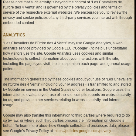
Please note that such activity is beyond the control of “Les Chevaliers de
l'Ordre des 4 Vents” and is governed by the privacy policies and terms of
service of the respective external websites. We encourage you to review the
privacy and cookie policies of any third-party services you interact with through
embedded content.
ANALYTICS
“Les Chevaliers de l'Ordre des 4 Vents” may use Google Analytics, a web
analytics service provided by Google LLC (“Google”), to help us understand
how visitors use the site. Google Analytics uses cookies and similar
technologies to collect information about your interactions with the site,
including the pages you visit, the time spent on each page, and general usage
patterns.
The information generated by these cookies about your use of “Les Chevaliers
de l'Ordre des 4 Vents” (including your IP address) is transmitted to and stored
by Google on servers in the United States or other locations. Google uses this
information to evaluate your use of the site, compile reports on website activity
for us, and provide other services relating to website activity and internet
usage.
Google may also transfer this information to third parties where required to do
so by law, or where such third parties process the information on Google’s
behalf. To learn more about how Google collects and processes data, please
see Google’s Privacy Policy at:
https://policies.google.com/privacy
.