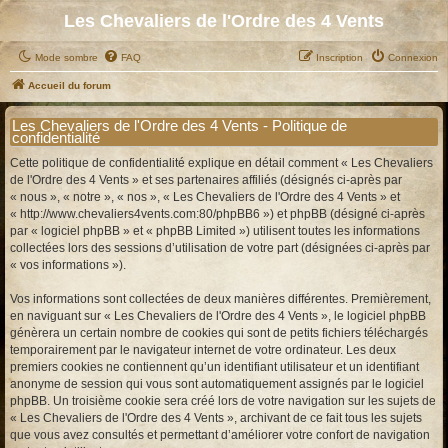
Les Chevaliers de l'Ordre des 4 Vents
Mode sombre
FAQ
Inscription
Connexion
Accueil du forum
Les Chevaliers de l'Ordre des 4 Vents - Politique de
confidentialité
Cette politique de confidentialité explique en détail comment « Les Chevaliers
de l'Ordre des 4 Vents » et ses partenaires affiliés (désignés ci-après par
« nous », « notre », « nos », « Les Chevaliers de l'Ordre des 4 Vents » et
« http://www.chevaliers4vents.com:80/phpBB6 ») et phpBB (désigné ci-après
par « logiciel phpBB » et « phpBB Limited ») utilisent toutes les informations
collectées lors des sessions d’utilisation de votre part (désignées ci-après par
« vos informations »).
Vos informations sont collectées de deux manières différentes. Premièrement,
en naviguant sur « Les Chevaliers de l'Ordre des 4 Vents », le logiciel phpBB
génèrera un certain nombre de cookies qui sont de petits fichiers téléchargés
temporairement par le navigateur internet de votre ordinateur. Les deux
premiers cookies ne contiennent qu’un identifiant utilisateur et un identifiant
anonyme de session qui vous sont automatiquement assignés par le logiciel
phpBB. Un troisième cookie sera créé lors de votre navigation sur les sujets de
« Les Chevaliers de l'Ordre des 4 Vents », archivant de ce fait tous les sujets
que vous avez consultés et permettant d’améliorer votre confort de navigation