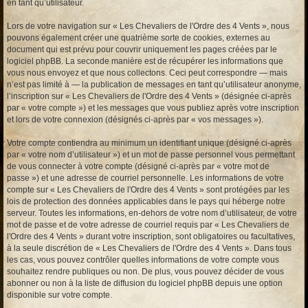
en tant qu’utilisateur.
Lors de votre navigation sur « Les Chevaliers de l'Ordre des 4 Vents », nous
pouvons également créer une quatrième sorte de cookies, externes au
document qui est prévu pour couvrir uniquement les pages créées par le
logiciel phpBB. La seconde manière est de récupérer les informations que
vous nous envoyez et que nous collectons. Ceci peut correspondre — mais
n’est pas limité à — la publication de messages en tant qu’utilisateur anonyme,
l’inscription sur « Les Chevaliers de l'Ordre des 4 Vents » (désignée ci-après
par « votre compte ») et les messages que vous publiez après votre inscription
et lors de votre connexion (désignés ci-après par « vos messages »).
Votre compte contiendra au minimum un identifiant unique (désigné ci-après
par « votre nom d’utilisateur ») et un mot de passe personnel vous permettant
de vous connecter à votre compte (désigné ci-après par « votre mot de
passe ») et une adresse de courriel personnelle. Les informations de votre
compte sur « Les Chevaliers de l'Ordre des 4 Vents » sont protégées par les
lois de protection des données applicables dans le pays qui héberge notre
serveur. Toutes les informations, en-dehors de votre nom d’utilisateur, de votre
mot de passe et de votre adresse de courriel requis par « Les Chevaliers de
l'Ordre des 4 Vents » durant votre inscription, sont obligatoires ou facultatives,
à la seule discrétion de « Les Chevaliers de l'Ordre des 4 Vents ». Dans tous
les cas, vous pouvez contrôler quelles informations de votre compte vous
souhaitez rendre publiques ou non. De plus, vous pouvez décider de vous
abonner ou non à la liste de diffusion du logiciel phpBB depuis une option
disponible sur votre compte.