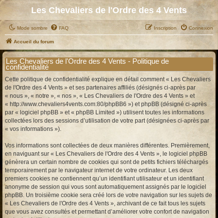
Les Chevaliers de l'Ordre des 4 Vents
Mode sombre
FAQ
Inscription
Connexion
Accueil du forum
Les Chevaliers de l'Ordre des 4 Vents - Politique de
confidentialité
Cette politique de confidentialité explique en détail comment « Les Chevaliers
de l'Ordre des 4 Vents » et ses partenaires affiliés (désignés ci-après par
« nous », « notre », « nos », « Les Chevaliers de l'Ordre des 4 Vents » et
« http://www.chevaliers4vents.com:80/phpBB6 ») et phpBB (désigné ci-après
par « logiciel phpBB » et « phpBB Limited ») utilisent toutes les informations
collectées lors des sessions d’utilisation de votre part (désignées ci-après par
« vos informations »).
Vos informations sont collectées de deux manières différentes. Premièrement,
en naviguant sur « Les Chevaliers de l'Ordre des 4 Vents », le logiciel phpBB
génèrera un certain nombre de cookies qui sont de petits fichiers téléchargés
temporairement par le navigateur internet de votre ordinateur. Les deux
premiers cookies ne contiennent qu’un identifiant utilisateur et un identifiant
anonyme de session qui vous sont automatiquement assignés par le logiciel
phpBB. Un troisième cookie sera créé lors de votre navigation sur les sujets de
« Les Chevaliers de l'Ordre des 4 Vents », archivant de ce fait tous les sujets
que vous avez consultés et permettant d’améliorer votre confort de navigation