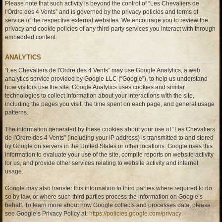
Please note that such activity is beyond the control of “Les Chevaliers de
l'Ordre des 4 Vents” and is governed by the privacy policies and terms of
service of the respective external websites. We encourage you to review the
privacy and cookie policies of any third-party services you interact with through
embedded content.
ANALYTICS
“Les Chevaliers de l'Ordre des 4 Vents” may use Google Analytics, a web
analytics service provided by Google LLC (“Google”), to help us understand
how visitors use the site. Google Analytics uses cookies and similar
technologies to collect information about your interactions with the site,
including the pages you visit, the time spent on each page, and general usage
patterns.
The information generated by these cookies about your use of “Les Chevaliers
de l'Ordre des 4 Vents” (including your IP address) is transmitted to and stored
by Google on servers in the United States or other locations. Google uses this
information to evaluate your use of the site, compile reports on website activity
for us, and provide other services relating to website activity and internet
usage.
Google may also transfer this information to third parties where required to do
so by law, or where such third parties process the information on Google’s
behalf. To learn more about how Google collects and processes data, please
see Google’s Privacy Policy at:
https://policies.google.com/privacy
.