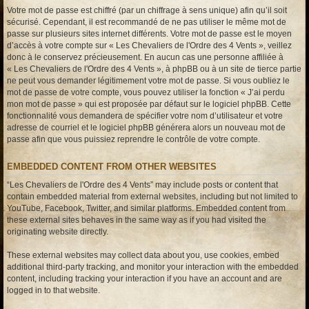
Votre mot de passe est chiffré (par un chiffrage à sens unique) afin qu’il soit
sécurisé. Cependant, il est recommandé de ne pas utiliser le même mot de
passe sur plusieurs sites internet différents. Votre mot de passe est le moyen
d’accès à votre compte sur « Les Chevaliers de l'Ordre des 4 Vents », veillez
donc à le conservez précieusement. En aucun cas une personne affiliée à
« Les Chevaliers de l'Ordre des 4 Vents », à phpBB ou à un site de tierce partie
ne peut vous demander légitimement votre mot de passe. Si vous oubliez le
mot de passe de votre compte, vous pouvez utiliser la fonction « J’ai perdu
mon mot de passe » qui est proposée par défaut sur le logiciel phpBB. Cette
fonctionnalité vous demandera de spécifier votre nom d’utilisateur et votre
adresse de courriel et le logiciel phpBB générera alors un nouveau mot de
passe afin que vous puissiez reprendre le contrôle de votre compte.
EMBEDDED CONTENT FROM OTHER WEBSITES
“Les Chevaliers de l'Ordre des 4 Vents” may include posts or content that
contain embedded material from external websites, including but not limited to
YouTube, Facebook, Twitter, and similar platforms. Embedded content from
these external sites behaves in the same way as if you had visited the
originating website directly.
These external websites may collect data about you, use cookies, embed
additional third-party tracking, and monitor your interaction with the embedded
content, including tracking your interaction if you have an account and are
logged in to that website.