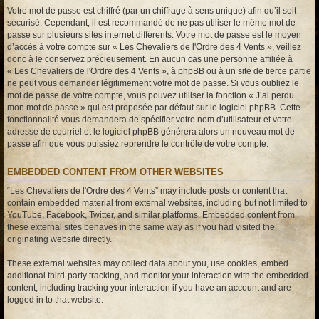
Votre mot de passe est chiffré (par un chiffrage à sens unique) afin qu’il soit
sécurisé. Cependant, il est recommandé de ne pas utiliser le même mot de
passe sur plusieurs sites internet différents. Votre mot de passe est le moyen
d’accès à votre compte sur « Les Chevaliers de l'Ordre des 4 Vents », veillez
donc à le conservez précieusement. En aucun cas une personne affiliée à
« Les Chevaliers de l'Ordre des 4 Vents », à phpBB ou à un site de tierce partie
ne peut vous demander légitimement votre mot de passe. Si vous oubliez le
mot de passe de votre compte, vous pouvez utiliser la fonction « J’ai perdu
mon mot de passe » qui est proposée par défaut sur le logiciel phpBB. Cette
fonctionnalité vous demandera de spécifier votre nom d’utilisateur et votre
adresse de courriel et le logiciel phpBB générera alors un nouveau mot de
passe afin que vous puissiez reprendre le contrôle de votre compte.
EMBEDDED CONTENT FROM OTHER WEBSITES
“Les Chevaliers de l'Ordre des 4 Vents” may include posts or content that
contain embedded material from external websites, including but not limited to
YouTube, Facebook, Twitter, and similar platforms. Embedded content from
these external sites behaves in the same way as if you had visited the
originating website directly.
These external websites may collect data about you, use cookies, embed
additional third-party tracking, and monitor your interaction with the embedded
content, including tracking your interaction if you have an account and are
logged in to that website.