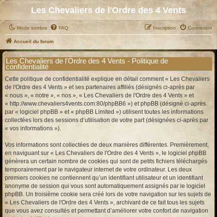
Les Chevaliers de l'Ordre des 4 Vents
Mode sombre
FAQ
Inscription
Connexion
Accueil du forum
Les Chevaliers de l'Ordre des 4 Vents - Politique de
confidentialité
Cette politique de confidentialité explique en détail comment « Les Chevaliers
de l'Ordre des 4 Vents » et ses partenaires affiliés (désignés ci-après par
« nous », « notre », « nos », « Les Chevaliers de l'Ordre des 4 Vents » et
« http://www.chevaliers4vents.com:80/phpBB6 ») et phpBB (désigné ci-après
par « logiciel phpBB » et « phpBB Limited ») utilisent toutes les informations
collectées lors des sessions d’utilisation de votre part (désignées ci-après par
« vos informations »).
Vos informations sont collectées de deux manières différentes. Premièrement,
en naviguant sur « Les Chevaliers de l'Ordre des 4 Vents », le logiciel phpBB
génèrera un certain nombre de cookies qui sont de petits fichiers téléchargés
temporairement par le navigateur internet de votre ordinateur. Les deux
premiers cookies ne contiennent qu’un identifiant utilisateur et un identifiant
anonyme de session qui vous sont automatiquement assignés par le logiciel
phpBB. Un troisième cookie sera créé lors de votre navigation sur les sujets de
« Les Chevaliers de l'Ordre des 4 Vents », archivant de ce fait tous les sujets
que vous avez consultés et permettant d’améliorer votre confort de navigation