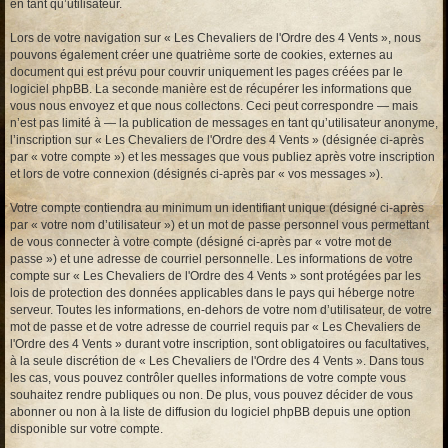
en tant qu’utilisateur.
Lors de votre navigation sur « Les Chevaliers de l'Ordre des 4 Vents », nous
pouvons également créer une quatrième sorte de cookies, externes au
document qui est prévu pour couvrir uniquement les pages créées par le
logiciel phpBB. La seconde manière est de récupérer les informations que
vous nous envoyez et que nous collectons. Ceci peut correspondre — mais
n’est pas limité à — la publication de messages en tant qu’utilisateur anonyme,
l’inscription sur « Les Chevaliers de l'Ordre des 4 Vents » (désignée ci-après
par « votre compte ») et les messages que vous publiez après votre inscription
et lors de votre connexion (désignés ci-après par « vos messages »).
Votre compte contiendra au minimum un identifiant unique (désigné ci-après
par « votre nom d’utilisateur ») et un mot de passe personnel vous permettant
de vous connecter à votre compte (désigné ci-après par « votre mot de
passe ») et une adresse de courriel personnelle. Les informations de votre
compte sur « Les Chevaliers de l'Ordre des 4 Vents » sont protégées par les
lois de protection des données applicables dans le pays qui héberge notre
serveur. Toutes les informations, en-dehors de votre nom d’utilisateur, de votre
mot de passe et de votre adresse de courriel requis par « Les Chevaliers de
l'Ordre des 4 Vents » durant votre inscription, sont obligatoires ou facultatives,
à la seule discrétion de « Les Chevaliers de l'Ordre des 4 Vents ». Dans tous
les cas, vous pouvez contrôler quelles informations de votre compte vous
souhaitez rendre publiques ou non. De plus, vous pouvez décider de vous
abonner ou non à la liste de diffusion du logiciel phpBB depuis une option
disponible sur votre compte.