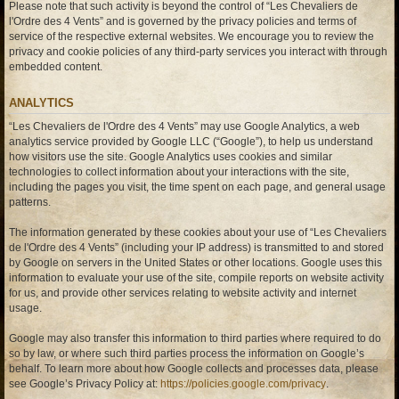
Please note that such activity is beyond the control of “Les Chevaliers de
l'Ordre des 4 Vents” and is governed by the privacy policies and terms of
service of the respective external websites. We encourage you to review the
privacy and cookie policies of any third-party services you interact with through
embedded content.
ANALYTICS
“Les Chevaliers de l'Ordre des 4 Vents” may use Google Analytics, a web
analytics service provided by Google LLC (“Google”), to help us understand
how visitors use the site. Google Analytics uses cookies and similar
technologies to collect information about your interactions with the site,
including the pages you visit, the time spent on each page, and general usage
patterns.
The information generated by these cookies about your use of “Les Chevaliers
de l'Ordre des 4 Vents” (including your IP address) is transmitted to and stored
by Google on servers in the United States or other locations. Google uses this
information to evaluate your use of the site, compile reports on website activity
for us, and provide other services relating to website activity and internet
usage.
Google may also transfer this information to third parties where required to do
so by law, or where such third parties process the information on Google’s
behalf. To learn more about how Google collects and processes data, please
see Google’s Privacy Policy at:
https://policies.google.com/privacy
.