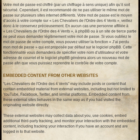
Votre mot de passe est chiffré (par un chiffrage à sens unique) afin qu’il soit
sécurisé. Cependant, il est recommandé de ne pas utiliser le même mot de
passe sur plusieurs sites internet différents. Votre mot de passe est le moyen
d’accès à votre compte sur « Les Chevaliers de l'Ordre des 4 Vents », veillez
donc à le conservez précieusement. En aucun cas une personne affiliée à
« Les Chevaliers de l'Ordre des 4 Vents », à phpBB ou à un site de tierce partie
ne peut vous demander légitimement votre mot de passe. Si vous oubliez le
mot de passe de votre compte, vous pouvez utiliser la fonction « J’ai perdu
mon mot de passe » qui est proposée par défaut sur le logiciel phpBB. Cette
fonctionnalité vous demandera de spécifier votre nom d’utilisateur et votre
adresse de courriel et le logiciel phpBB générera alors un nouveau mot de
passe afin que vous puissiez reprendre le contrôle de votre compte.
EMBEDDED CONTENT FROM OTHER WEBSITES
“Les Chevaliers de l'Ordre des 4 Vents” may include posts or content that
contain embedded material from external websites, including but not limited to
YouTube, Facebook, Twitter, and similar platforms. Embedded content from
these external sites behaves in the same way as if you had visited the
originating website directly.
These external websites may collect data about you, use cookies, embed
additional third-party tracking, and monitor your interaction with the embedded
content, including tracking your interaction if you have an account and are
logged in to that website.