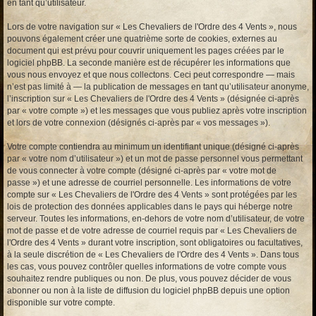
en tant qu’utilisateur.
Lors de votre navigation sur « Les Chevaliers de l'Ordre des 4 Vents », nous
pouvons également créer une quatrième sorte de cookies, externes au
document qui est prévu pour couvrir uniquement les pages créées par le
logiciel phpBB. La seconde manière est de récupérer les informations que
vous nous envoyez et que nous collectons. Ceci peut correspondre — mais
n’est pas limité à — la publication de messages en tant qu’utilisateur anonyme,
l’inscription sur « Les Chevaliers de l'Ordre des 4 Vents » (désignée ci-après
par « votre compte ») et les messages que vous publiez après votre inscription
et lors de votre connexion (désignés ci-après par « vos messages »).
Votre compte contiendra au minimum un identifiant unique (désigné ci-après
par « votre nom d’utilisateur ») et un mot de passe personnel vous permettant
de vous connecter à votre compte (désigné ci-après par « votre mot de
passe ») et une adresse de courriel personnelle. Les informations de votre
compte sur « Les Chevaliers de l'Ordre des 4 Vents » sont protégées par les
lois de protection des données applicables dans le pays qui héberge notre
serveur. Toutes les informations, en-dehors de votre nom d’utilisateur, de votre
mot de passe et de votre adresse de courriel requis par « Les Chevaliers de
l'Ordre des 4 Vents » durant votre inscription, sont obligatoires ou facultatives,
à la seule discrétion de « Les Chevaliers de l'Ordre des 4 Vents ». Dans tous
les cas, vous pouvez contrôler quelles informations de votre compte vous
souhaitez rendre publiques ou non. De plus, vous pouvez décider de vous
abonner ou non à la liste de diffusion du logiciel phpBB depuis une option
disponible sur votre compte.