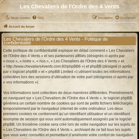
Les Chevaliers de l'Ordre des 4 Vents
Mode sombre
FAQ
Inscription
Connexion
Accueil du forum
Les Chevaliers de l'Ordre des 4 Vents - Politique de
confidentialité
Cette politique de confidentialité explique en détail comment « Les Chevaliers
de l'Ordre des 4 Vents » et ses partenaires affiliés (désignés ci-après par
« nous », « notre », « nos », « Les Chevaliers de l'Ordre des 4 Vents » et
« http://www.chevaliers4vents.com:80/phpBB6 ») et phpBB (désigné ci-après
par « logiciel phpBB » et « phpBB Limited ») utilisent toutes les informations
collectées lors des sessions d’utilisation de votre part (désignées ci-après par
« vos informations »).
Vos informations sont collectées de deux manières différentes. Premièrement,
en naviguant sur « Les Chevaliers de l'Ordre des 4 Vents », le logiciel phpBB
génèrera un certain nombre de cookies qui sont de petits fichiers téléchargés
temporairement par le navigateur internet de votre ordinateur. Les deux
premiers cookies ne contiennent qu’un identifiant utilisateur et un identifiant
anonyme de session qui vous sont automatiquement assignés par le logiciel
phpBB. Un troisième cookie sera créé lors de votre navigation sur les sujets de
« Les Chevaliers de l'Ordre des 4 Vents », archivant de ce fait tous les sujets
que vous avez consultés et permettant d’améliorer votre confort de navigation