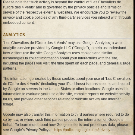
Please note that such activity is beyond the control of “Les Chevaliers de
l'Ordre des 4 Vents” and is governed by the privacy policies and terms of
service of the respective external websites. We encourage you to review the
privacy and cookie policies of any third-party services you interact with through
embedded content.
ANALYTICS
“Les Chevaliers de l'Ordre des 4 Vents” may use Google Analytics, a web
analytics service provided by Google LLC (“Google”), to help us understand
how visitors use the site. Google Analytics uses cookies and similar
technologies to collect information about your interactions with the site,
including the pages you visit, the time spent on each page, and general usage
patterns.
The information generated by these cookies about your use of “Les Chevaliers
de l'Ordre des 4 Vents” (including your IP address) is transmitted to and stored
by Google on servers in the United States or other locations. Google uses this
information to evaluate your use of the site, compile reports on website activity
for us, and provide other services relating to website activity and internet
usage.
Google may also transfer this information to third parties where required to do
so by law, or where such third parties process the information on Google’s
behalf. To learn more about how Google collects and processes data, please
see Google’s Privacy Policy at:
https://policies.google.com/privacy
.