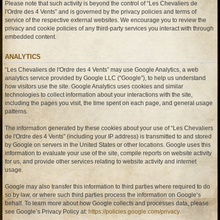
Please note that such activity is beyond the control of “Les Chevaliers de
l'Ordre des 4 Vents” and is governed by the privacy policies and terms of
service of the respective external websites. We encourage you to review the
privacy and cookie policies of any third-party services you interact with through
embedded content.
ANALYTICS
“Les Chevaliers de l'Ordre des 4 Vents” may use Google Analytics, a web
analytics service provided by Google LLC (“Google”), to help us understand
how visitors use the site. Google Analytics uses cookies and similar
technologies to collect information about your interactions with the site,
including the pages you visit, the time spent on each page, and general usage
patterns.
The information generated by these cookies about your use of “Les Chevaliers
de l'Ordre des 4 Vents” (including your IP address) is transmitted to and stored
by Google on servers in the United States or other locations. Google uses this
information to evaluate your use of the site, compile reports on website activity
for us, and provide other services relating to website activity and internet
usage.
Google may also transfer this information to third parties where required to do
so by law, or where such third parties process the information on Google’s
behalf. To learn more about how Google collects and processes data, please
see Google’s Privacy Policy at:
https://policies.google.com/privacy
.