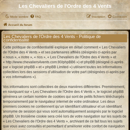
Les Chevaliers de l'Ordre des 4 Vents
Mode sombre
FAQ
Inscription
Connexion
Accueil du forum
Les Chevaliers de l'Ordre des 4 Vents - Politique de
confidentialité
Cette politique de confidentialité explique en détail comment « Les Chevaliers
de l'Ordre des 4 Vents » et ses partenaires affiliés (désignés ci-après par
« nous », « notre », « nos », « Les Chevaliers de l'Ordre des 4 Vents » et
« http://www.chevaliers4vents.com:80/phpBB6 ») et phpBB (désigné ci-après
par « logiciel phpBB » et « phpBB Limited ») utilisent toutes les informations
collectées lors des sessions d’utilisation de votre part (désignées ci-après par
« vos informations »).
Vos informations sont collectées de deux manières différentes. Premièrement,
en naviguant sur « Les Chevaliers de l'Ordre des 4 Vents », le logiciel phpBB
génèrera un certain nombre de cookies qui sont de petits fichiers téléchargés
temporairement par le navigateur internet de votre ordinateur. Les deux
premiers cookies ne contiennent qu’un identifiant utilisateur et un identifiant
anonyme de session qui vous sont automatiquement assignés par le logiciel
phpBB. Un troisième cookie sera créé lors de votre navigation sur les sujets de
« Les Chevaliers de l'Ordre des 4 Vents », archivant de ce fait tous les sujets
que vous avez consultés et permettant d’améliorer votre confort de navigation