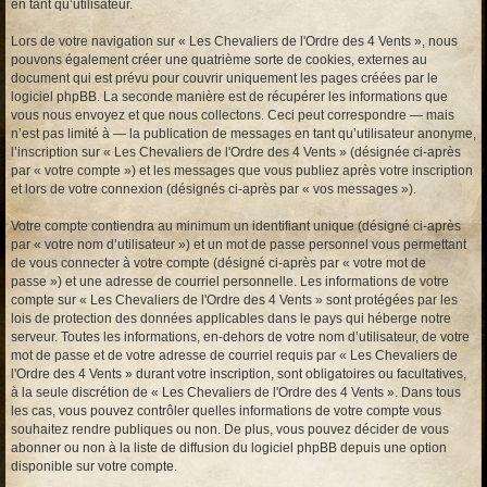
en tant qu’utilisateur.
Lors de votre navigation sur « Les Chevaliers de l'Ordre des 4 Vents », nous
pouvons également créer une quatrième sorte de cookies, externes au
document qui est prévu pour couvrir uniquement les pages créées par le
logiciel phpBB. La seconde manière est de récupérer les informations que
vous nous envoyez et que nous collectons. Ceci peut correspondre — mais
n’est pas limité à — la publication de messages en tant qu’utilisateur anonyme,
l’inscription sur « Les Chevaliers de l'Ordre des 4 Vents » (désignée ci-après
par « votre compte ») et les messages que vous publiez après votre inscription
et lors de votre connexion (désignés ci-après par « vos messages »).
Votre compte contiendra au minimum un identifiant unique (désigné ci-après
par « votre nom d’utilisateur ») et un mot de passe personnel vous permettant
de vous connecter à votre compte (désigné ci-après par « votre mot de
passe ») et une adresse de courriel personnelle. Les informations de votre
compte sur « Les Chevaliers de l'Ordre des 4 Vents » sont protégées par les
lois de protection des données applicables dans le pays qui héberge notre
serveur. Toutes les informations, en-dehors de votre nom d’utilisateur, de votre
mot de passe et de votre adresse de courriel requis par « Les Chevaliers de
l'Ordre des 4 Vents » durant votre inscription, sont obligatoires ou facultatives,
à la seule discrétion de « Les Chevaliers de l'Ordre des 4 Vents ». Dans tous
les cas, vous pouvez contrôler quelles informations de votre compte vous
souhaitez rendre publiques ou non. De plus, vous pouvez décider de vous
abonner ou non à la liste de diffusion du logiciel phpBB depuis une option
disponible sur votre compte.