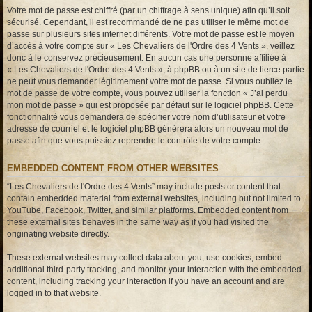
Votre mot de passe est chiffré (par un chiffrage à sens unique) afin qu’il soit
sécurisé. Cependant, il est recommandé de ne pas utiliser le même mot de
passe sur plusieurs sites internet différents. Votre mot de passe est le moyen
d’accès à votre compte sur « Les Chevaliers de l'Ordre des 4 Vents », veillez
donc à le conservez précieusement. En aucun cas une personne affiliée à
« Les Chevaliers de l'Ordre des 4 Vents », à phpBB ou à un site de tierce partie
ne peut vous demander légitimement votre mot de passe. Si vous oubliez le
mot de passe de votre compte, vous pouvez utiliser la fonction « J’ai perdu
mon mot de passe » qui est proposée par défaut sur le logiciel phpBB. Cette
fonctionnalité vous demandera de spécifier votre nom d’utilisateur et votre
adresse de courriel et le logiciel phpBB générera alors un nouveau mot de
passe afin que vous puissiez reprendre le contrôle de votre compte.
EMBEDDED CONTENT FROM OTHER WEBSITES
“Les Chevaliers de l'Ordre des 4 Vents” may include posts or content that
contain embedded material from external websites, including but not limited to
YouTube, Facebook, Twitter, and similar platforms. Embedded content from
these external sites behaves in the same way as if you had visited the
originating website directly.
These external websites may collect data about you, use cookies, embed
additional third-party tracking, and monitor your interaction with the embedded
content, including tracking your interaction if you have an account and are
logged in to that website.