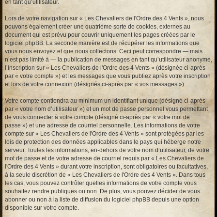
en tant qu’utilisateur.
Lors de votre navigation sur « Les Chevaliers de l'Ordre des 4 Vents », nous
pouvons également créer une quatrième sorte de cookies, externes au
document qui est prévu pour couvrir uniquement les pages créées par le
logiciel phpBB. La seconde manière est de récupérer les informations que
vous nous envoyez et que nous collectons. Ceci peut correspondre — mais
n’est pas limité à — la publication de messages en tant qu’utilisateur anonyme,
l’inscription sur « Les Chevaliers de l'Ordre des 4 Vents » (désignée ci-après
par « votre compte ») et les messages que vous publiez après votre inscription
et lors de votre connexion (désignés ci-après par « vos messages »).
Votre compte contiendra au minimum un identifiant unique (désigné ci-après
par « votre nom d’utilisateur ») et un mot de passe personnel vous permettant
de vous connecter à votre compte (désigné ci-après par « votre mot de
passe ») et une adresse de courriel personnelle. Les informations de votre
compte sur « Les Chevaliers de l'Ordre des 4 Vents » sont protégées par les
lois de protection des données applicables dans le pays qui héberge notre
serveur. Toutes les informations, en-dehors de votre nom d’utilisateur, de votre
mot de passe et de votre adresse de courriel requis par « Les Chevaliers de
l'Ordre des 4 Vents » durant votre inscription, sont obligatoires ou facultatives,
à la seule discrétion de « Les Chevaliers de l'Ordre des 4 Vents ». Dans tous
les cas, vous pouvez contrôler quelles informations de votre compte vous
souhaitez rendre publiques ou non. De plus, vous pouvez décider de vous
abonner ou non à la liste de diffusion du logiciel phpBB depuis une option
disponible sur votre compte.