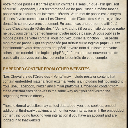
Votre mot de passe est chiffré (par un chiffrage à sens unique) afin qu’il soit
sécurisé. Cependant, il est recommandé de ne pas utiliser le même mot de
passe sur plusieurs sites internet différents. Votre mot de passe est le moyen
d’accès à votre compte sur « Les Chevaliers de l'Ordre des 4 Vents », veillez
donc à le conservez précieusement. En aucun cas une personne affiliée à
« Les Chevaliers de l'Ordre des 4 Vents », à phpBB ou à un site de tierce partie
ne peut vous demander légitimement votre mot de passe. Si vous oubliez le
mot de passe de votre compte, vous pouvez utiliser la fonction « J’ai perdu
mon mot de passe » qui est proposée par défaut sur le logiciel phpBB. Cette
fonctionnalité vous demandera de spécifier votre nom d’utilisateur et votre
adresse de courriel et le logiciel phpBB générera alors un nouveau mot de
passe afin que vous puissiez reprendre le contrôle de votre compte.
EMBEDDED CONTENT FROM OTHER WEBSITES
“Les Chevaliers de l'Ordre des 4 Vents” may include posts or content that
contain embedded material from external websites, including but not limited to
YouTube, Facebook, Twitter, and similar platforms. Embedded content from
these external sites behaves in the same way as if you had visited the
originating website directly.
These external websites may collect data about you, use cookies, embed
additional third-party tracking, and monitor your interaction with the embedded
content, including tracking your interaction if you have an account and are
logged in to that website.