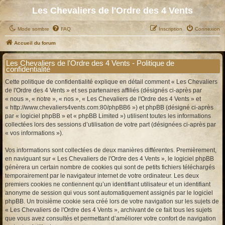
Les Chevaliers de l'Ordre des 4 Vents
Mode sombre
FAQ
Inscription
Connexion
Accueil du forum
Les Chevaliers de l'Ordre des 4 Vents - Politique de
confidentialité
Cette politique de confidentialité explique en détail comment « Les Chevaliers
de l'Ordre des 4 Vents » et ses partenaires affiliés (désignés ci-après par
« nous », « notre », « nos », « Les Chevaliers de l'Ordre des 4 Vents » et
« http://www.chevaliers4vents.com:80/phpBB6 ») et phpBB (désigné ci-après
par « logiciel phpBB » et « phpBB Limited ») utilisent toutes les informations
collectées lors des sessions d’utilisation de votre part (désignées ci-après par
« vos informations »).
Vos informations sont collectées de deux manières différentes. Premièrement,
en naviguant sur « Les Chevaliers de l'Ordre des 4 Vents », le logiciel phpBB
génèrera un certain nombre de cookies qui sont de petits fichiers téléchargés
temporairement par le navigateur internet de votre ordinateur. Les deux
premiers cookies ne contiennent qu’un identifiant utilisateur et un identifiant
anonyme de session qui vous sont automatiquement assignés par le logiciel
phpBB. Un troisième cookie sera créé lors de votre navigation sur les sujets de
« Les Chevaliers de l'Ordre des 4 Vents », archivant de ce fait tous les sujets
que vous avez consultés et permettant d’améliorer votre confort de navigation