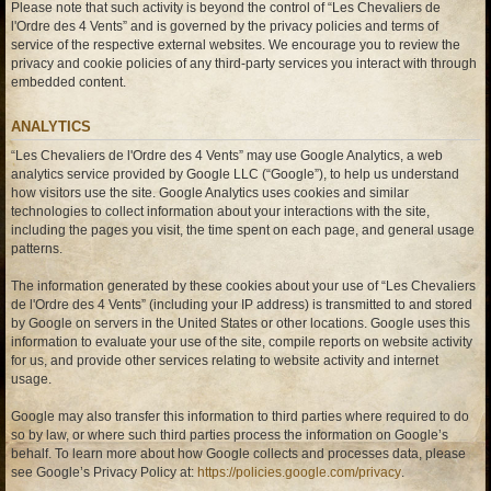
Please note that such activity is beyond the control of “Les Chevaliers de
l'Ordre des 4 Vents” and is governed by the privacy policies and terms of
service of the respective external websites. We encourage you to review the
privacy and cookie policies of any third-party services you interact with through
embedded content.
ANALYTICS
“Les Chevaliers de l'Ordre des 4 Vents” may use Google Analytics, a web
analytics service provided by Google LLC (“Google”), to help us understand
how visitors use the site. Google Analytics uses cookies and similar
technologies to collect information about your interactions with the site,
including the pages you visit, the time spent on each page, and general usage
patterns.
The information generated by these cookies about your use of “Les Chevaliers
de l'Ordre des 4 Vents” (including your IP address) is transmitted to and stored
by Google on servers in the United States or other locations. Google uses this
information to evaluate your use of the site, compile reports on website activity
for us, and provide other services relating to website activity and internet
usage.
Google may also transfer this information to third parties where required to do
so by law, or where such third parties process the information on Google’s
behalf. To learn more about how Google collects and processes data, please
see Google’s Privacy Policy at:
https://policies.google.com/privacy
.