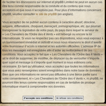
de faciliter les discussions sur internet et phpBB Limited ne peut en aucun cas
être tenu comme responsable de la conduite et du contenu que nous
acceptons et que nous n’acceptons pas. Pour plus d’informations concernant
phpBB, veuillez consulter
le site de phpBB
(en anglais).
Vous acceptez de ne publier aucun contenu à caractère abusif, obscène,
vulgaire, diffamatoire, choquant, menaçant, pornographique, etc. qui pourrait
transgresser la législation de votre pays, du pays dans lequel le serveur de
« Les Chevaliers de l'Ordre des 4 Vents » est hébergé ou encore la loi
internationale. Si vous ne respectez pas ces dispositions, vous vous exposez à
un bannissement immédiat et définitif et nous nous réservons le droit d’avertir
votre fournisseur d’accès à internet et les autorités officielles. L’adresse IP de
tous les messages est enregistrée afin d’aider au renforcement de ces
conditions. Vous acceptez le fait que « Les Chevaliers de l'Ordre des 4 Vents »
ait le droit de supprimer, de modifier, de déplacer ou de verrouiller n’importe
quel sujet et message à n’importe quel moment si nous estimons cela
nécessaire. En tant qu’utilisateur, vous acceptez que toutes les informations
que vous avez renseignées soient enregistrées dans notre base de données.
Bien que ces informations ne seront pas diffusées à une tierce partie sans
votre consentement, ni « Les Chevaliers de l'Ordre des 4 Vents », ni phpBB, ne
pourront être tenus comme responsables en cas de tentative de piratage
informatique visant à compromettre vos données.