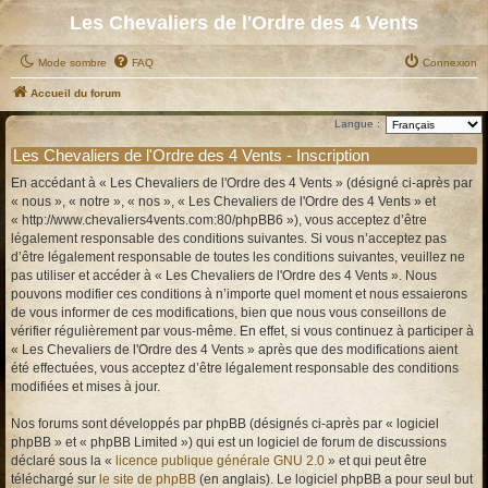
Les Chevaliers de l'Ordre des 4 Vents
Mode sombre
FAQ
Connexion
Accueil du forum
Langue :
Les Chevaliers de l'Ordre des 4 Vents - Inscription
En accédant à « Les Chevaliers de l'Ordre des 4 Vents » (désigné ci-après par
« nous », « notre », « nos », « Les Chevaliers de l'Ordre des 4 Vents » et
« http://www.chevaliers4vents.com:80/phpBB6 »), vous acceptez d’être
légalement responsable des conditions suivantes. Si vous n’acceptez pas
d’être légalement responsable de toutes les conditions suivantes, veuillez ne
pas utiliser et accéder à « Les Chevaliers de l'Ordre des 4 Vents ». Nous
pouvons modifier ces conditions à n’importe quel moment et nous essaierons
de vous informer de ces modifications, bien que nous vous conseillons de
vérifier régulièrement par vous-même. En effet, si vous continuez à participer à
« Les Chevaliers de l'Ordre des 4 Vents » après que des modifications aient
été effectuées, vous acceptez d’être légalement responsable des conditions
modifiées et mises à jour.
Nos forums sont développés par phpBB (désignés ci-après par « logiciel
phpBB » et « phpBB Limited ») qui est un logiciel de forum de discussions
déclaré sous la «
licence publique générale GNU 2.0
» et qui peut être
téléchargé sur
le site de phpBB
(en anglais). Le logiciel phpBB a pour seul but