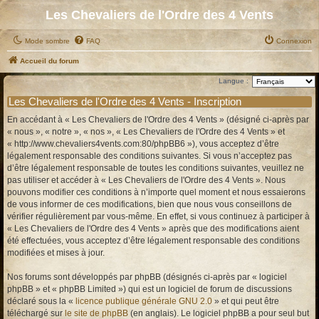
Les Chevaliers de l'Ordre des 4 Vents
Mode sombre
FAQ
Connexion
Accueil du forum
Langue :
Les Chevaliers de l'Ordre des 4 Vents - Inscription
En accédant à « Les Chevaliers de l'Ordre des 4 Vents » (désigné ci-après par
« nous », « notre », « nos », « Les Chevaliers de l'Ordre des 4 Vents » et
« http://www.chevaliers4vents.com:80/phpBB6 »), vous acceptez d’être
légalement responsable des conditions suivantes. Si vous n’acceptez pas
d’être légalement responsable de toutes les conditions suivantes, veuillez ne
pas utiliser et accéder à « Les Chevaliers de l'Ordre des 4 Vents ». Nous
pouvons modifier ces conditions à n’importe quel moment et nous essaierons
de vous informer de ces modifications, bien que nous vous conseillons de
vérifier régulièrement par vous-même. En effet, si vous continuez à participer à
« Les Chevaliers de l'Ordre des 4 Vents » après que des modifications aient
été effectuées, vous acceptez d’être légalement responsable des conditions
modifiées et mises à jour.
Nos forums sont développés par phpBB (désignés ci-après par « logiciel
phpBB » et « phpBB Limited ») qui est un logiciel de forum de discussions
déclaré sous la «
licence publique générale GNU 2.0
» et qui peut être
téléchargé sur
le site de phpBB
(en anglais). Le logiciel phpBB a pour seul but