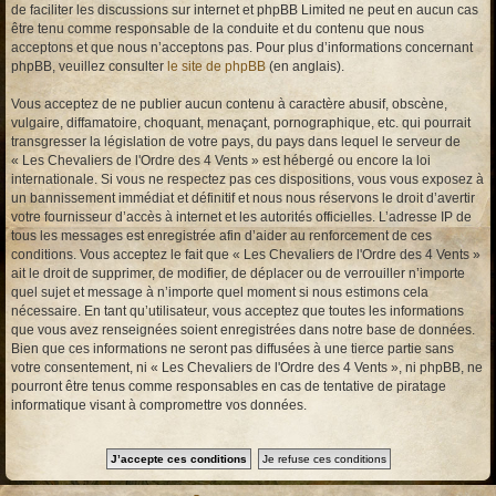
de faciliter les discussions sur internet et phpBB Limited ne peut en aucun cas
être tenu comme responsable de la conduite et du contenu que nous
acceptons et que nous n’acceptons pas. Pour plus d’informations concernant
phpBB, veuillez consulter
le site de phpBB
(en anglais).
Vous acceptez de ne publier aucun contenu à caractère abusif, obscène,
vulgaire, diffamatoire, choquant, menaçant, pornographique, etc. qui pourrait
transgresser la législation de votre pays, du pays dans lequel le serveur de
« Les Chevaliers de l'Ordre des 4 Vents » est hébergé ou encore la loi
internationale. Si vous ne respectez pas ces dispositions, vous vous exposez à
un bannissement immédiat et définitif et nous nous réservons le droit d’avertir
votre fournisseur d’accès à internet et les autorités officielles. L’adresse IP de
tous les messages est enregistrée afin d’aider au renforcement de ces
conditions. Vous acceptez le fait que « Les Chevaliers de l'Ordre des 4 Vents »
ait le droit de supprimer, de modifier, de déplacer ou de verrouiller n’importe
quel sujet et message à n’importe quel moment si nous estimons cela
nécessaire. En tant qu’utilisateur, vous acceptez que toutes les informations
que vous avez renseignées soient enregistrées dans notre base de données.
Bien que ces informations ne seront pas diffusées à une tierce partie sans
votre consentement, ni « Les Chevaliers de l'Ordre des 4 Vents », ni phpBB, ne
pourront être tenus comme responsables en cas de tentative de piratage
informatique visant à compromettre vos données.