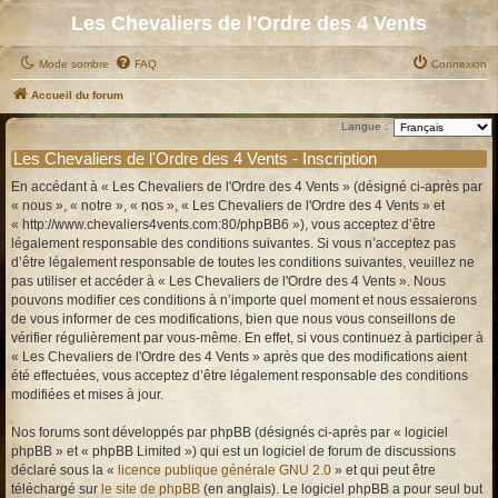
Les Chevaliers de l'Ordre des 4 Vents
Mode sombre
FAQ
Connexion
Accueil du forum
Langue :
Les Chevaliers de l'Ordre des 4 Vents - Inscription
En accédant à « Les Chevaliers de l'Ordre des 4 Vents » (désigné ci-après par
« nous », « notre », « nos », « Les Chevaliers de l'Ordre des 4 Vents » et
« http://www.chevaliers4vents.com:80/phpBB6 »), vous acceptez d’être
légalement responsable des conditions suivantes. Si vous n’acceptez pas
d’être légalement responsable de toutes les conditions suivantes, veuillez ne
pas utiliser et accéder à « Les Chevaliers de l'Ordre des 4 Vents ». Nous
pouvons modifier ces conditions à n’importe quel moment et nous essaierons
de vous informer de ces modifications, bien que nous vous conseillons de
vérifier régulièrement par vous-même. En effet, si vous continuez à participer à
« Les Chevaliers de l'Ordre des 4 Vents » après que des modifications aient
été effectuées, vous acceptez d’être légalement responsable des conditions
modifiées et mises à jour.
Nos forums sont développés par phpBB (désignés ci-après par « logiciel
phpBB » et « phpBB Limited ») qui est un logiciel de forum de discussions
déclaré sous la «
licence publique générale GNU 2.0
» et qui peut être
téléchargé sur
le site de phpBB
(en anglais). Le logiciel phpBB a pour seul but