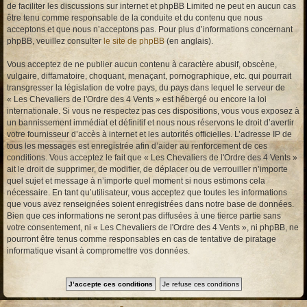
de faciliter les discussions sur internet et phpBB Limited ne peut en aucun cas
être tenu comme responsable de la conduite et du contenu que nous
acceptons et que nous n’acceptons pas. Pour plus d’informations concernant
phpBB, veuillez consulter
le site de phpBB
(en anglais).
Vous acceptez de ne publier aucun contenu à caractère abusif, obscène,
vulgaire, diffamatoire, choquant, menaçant, pornographique, etc. qui pourrait
transgresser la législation de votre pays, du pays dans lequel le serveur de
« Les Chevaliers de l'Ordre des 4 Vents » est hébergé ou encore la loi
internationale. Si vous ne respectez pas ces dispositions, vous vous exposez à
un bannissement immédiat et définitif et nous nous réservons le droit d’avertir
votre fournisseur d’accès à internet et les autorités officielles. L’adresse IP de
tous les messages est enregistrée afin d’aider au renforcement de ces
conditions. Vous acceptez le fait que « Les Chevaliers de l'Ordre des 4 Vents »
ait le droit de supprimer, de modifier, de déplacer ou de verrouiller n’importe
quel sujet et message à n’importe quel moment si nous estimons cela
nécessaire. En tant qu’utilisateur, vous acceptez que toutes les informations
que vous avez renseignées soient enregistrées dans notre base de données.
Bien que ces informations ne seront pas diffusées à une tierce partie sans
votre consentement, ni « Les Chevaliers de l'Ordre des 4 Vents », ni phpBB, ne
pourront être tenus comme responsables en cas de tentative de piratage
informatique visant à compromettre vos données.