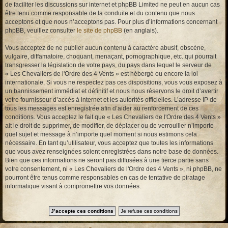
de faciliter les discussions sur internet et phpBB Limited ne peut en aucun cas
être tenu comme responsable de la conduite et du contenu que nous
acceptons et que nous n’acceptons pas. Pour plus d’informations concernant
phpBB, veuillez consulter
le site de phpBB
(en anglais).
Vous acceptez de ne publier aucun contenu à caractère abusif, obscène,
vulgaire, diffamatoire, choquant, menaçant, pornographique, etc. qui pourrait
transgresser la législation de votre pays, du pays dans lequel le serveur de
« Les Chevaliers de l'Ordre des 4 Vents » est hébergé ou encore la loi
internationale. Si vous ne respectez pas ces dispositions, vous vous exposez à
un bannissement immédiat et définitif et nous nous réservons le droit d’avertir
votre fournisseur d’accès à internet et les autorités officielles. L’adresse IP de
tous les messages est enregistrée afin d’aider au renforcement de ces
conditions. Vous acceptez le fait que « Les Chevaliers de l'Ordre des 4 Vents »
ait le droit de supprimer, de modifier, de déplacer ou de verrouiller n’importe
quel sujet et message à n’importe quel moment si nous estimons cela
nécessaire. En tant qu’utilisateur, vous acceptez que toutes les informations
que vous avez renseignées soient enregistrées dans notre base de données.
Bien que ces informations ne seront pas diffusées à une tierce partie sans
votre consentement, ni « Les Chevaliers de l'Ordre des 4 Vents », ni phpBB, ne
pourront être tenus comme responsables en cas de tentative de piratage
informatique visant à compromettre vos données.