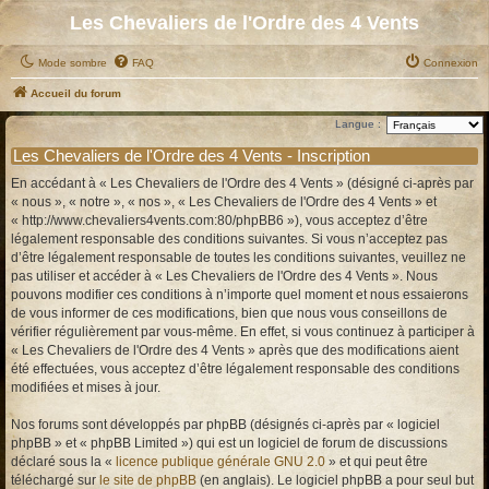
Les Chevaliers de l'Ordre des 4 Vents
Mode sombre
FAQ
Connexion
Accueil du forum
Langue :
Les Chevaliers de l'Ordre des 4 Vents - Inscription
En accédant à « Les Chevaliers de l'Ordre des 4 Vents » (désigné ci-après par
« nous », « notre », « nos », « Les Chevaliers de l'Ordre des 4 Vents » et
« http://www.chevaliers4vents.com:80/phpBB6 »), vous acceptez d’être
légalement responsable des conditions suivantes. Si vous n’acceptez pas
d’être légalement responsable de toutes les conditions suivantes, veuillez ne
pas utiliser et accéder à « Les Chevaliers de l'Ordre des 4 Vents ». Nous
pouvons modifier ces conditions à n’importe quel moment et nous essaierons
de vous informer de ces modifications, bien que nous vous conseillons de
vérifier régulièrement par vous-même. En effet, si vous continuez à participer à
« Les Chevaliers de l'Ordre des 4 Vents » après que des modifications aient
été effectuées, vous acceptez d’être légalement responsable des conditions
modifiées et mises à jour.
Nos forums sont développés par phpBB (désignés ci-après par « logiciel
phpBB » et « phpBB Limited ») qui est un logiciel de forum de discussions
déclaré sous la «
licence publique générale GNU 2.0
» et qui peut être
téléchargé sur
le site de phpBB
(en anglais). Le logiciel phpBB a pour seul but