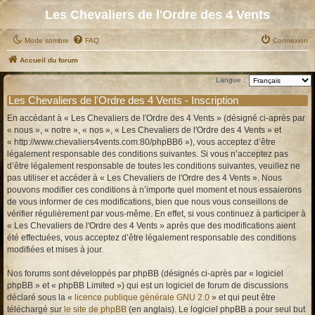
Les Chevaliers de l'Ordre des 4 Vents
Mode sombre
FAQ
Connexion
Accueil du forum
Langue :
Les Chevaliers de l'Ordre des 4 Vents - Inscription
En accédant à « Les Chevaliers de l'Ordre des 4 Vents » (désigné ci-après par
« nous », « notre », « nos », « Les Chevaliers de l'Ordre des 4 Vents » et
« http://www.chevaliers4vents.com:80/phpBB6 »), vous acceptez d’être
légalement responsable des conditions suivantes. Si vous n’acceptez pas
d’être légalement responsable de toutes les conditions suivantes, veuillez ne
pas utiliser et accéder à « Les Chevaliers de l'Ordre des 4 Vents ». Nous
pouvons modifier ces conditions à n’importe quel moment et nous essaierons
de vous informer de ces modifications, bien que nous vous conseillons de
vérifier régulièrement par vous-même. En effet, si vous continuez à participer à
« Les Chevaliers de l'Ordre des 4 Vents » après que des modifications aient
été effectuées, vous acceptez d’être légalement responsable des conditions
modifiées et mises à jour.
Nos forums sont développés par phpBB (désignés ci-après par « logiciel
phpBB » et « phpBB Limited ») qui est un logiciel de forum de discussions
déclaré sous la «
licence publique générale GNU 2.0
» et qui peut être
téléchargé sur
le site de phpBB
(en anglais). Le logiciel phpBB a pour seul but