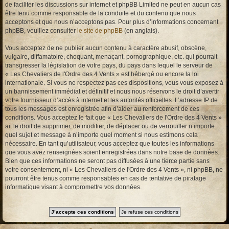
de faciliter les discussions sur internet et phpBB Limited ne peut en aucun cas
être tenu comme responsable de la conduite et du contenu que nous
acceptons et que nous n’acceptons pas. Pour plus d’informations concernant
phpBB, veuillez consulter
le site de phpBB
(en anglais).
Vous acceptez de ne publier aucun contenu à caractère abusif, obscène,
vulgaire, diffamatoire, choquant, menaçant, pornographique, etc. qui pourrait
transgresser la législation de votre pays, du pays dans lequel le serveur de
« Les Chevaliers de l'Ordre des 4 Vents » est hébergé ou encore la loi
internationale. Si vous ne respectez pas ces dispositions, vous vous exposez à
un bannissement immédiat et définitif et nous nous réservons le droit d’avertir
votre fournisseur d’accès à internet et les autorités officielles. L’adresse IP de
tous les messages est enregistrée afin d’aider au renforcement de ces
conditions. Vous acceptez le fait que « Les Chevaliers de l'Ordre des 4 Vents »
ait le droit de supprimer, de modifier, de déplacer ou de verrouiller n’importe
quel sujet et message à n’importe quel moment si nous estimons cela
nécessaire. En tant qu’utilisateur, vous acceptez que toutes les informations
que vous avez renseignées soient enregistrées dans notre base de données.
Bien que ces informations ne seront pas diffusées à une tierce partie sans
votre consentement, ni « Les Chevaliers de l'Ordre des 4 Vents », ni phpBB, ne
pourront être tenus comme responsables en cas de tentative de piratage
informatique visant à compromettre vos données.